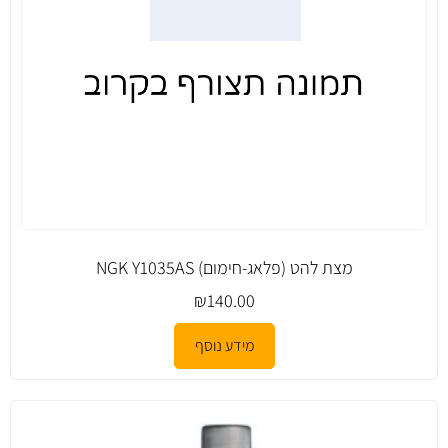
מצת להט (פלאג-חימום) NGK ­Y1035AS
₪
140.00
מידע נוסף