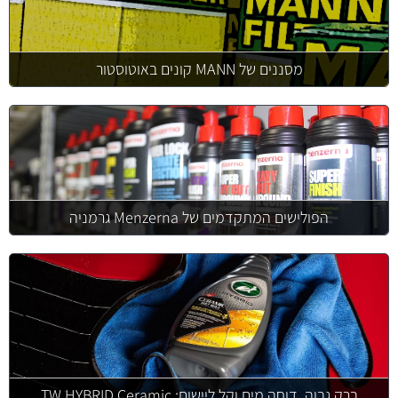
מסננים של MANN קונים באוטוסטור
הפולישים המתקדמים של Menzerna גרמניה
ברק גבוה, דוחה מים וקל ליישום: TW HYBRID Ceramic