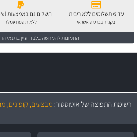
עד 6 תשלומים ללא ריבית
תשלום גם באמצעות PayPal
בקנייה בכרטיס אשראי
ללא תוספת עמלה
התמונות להמחשה בלבד.
עיין בתנאי הר
משלוח מהיר
יותר מ- 500 מסנני שמן, אוויר, דלק וקבינה
כותיות במחיר
באמצעות צ'יטה
רשימת התפוצה של אוטוסטור:
מבצעים, קופונים, מ
משלוחים
גרמ