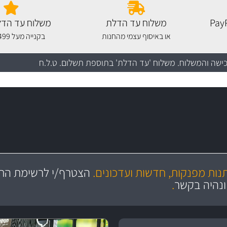
משלוח עד הדלת
משלוח עד הדל
או באיסוף עצמי מהחנות
בקנייה מעל 499 שקלים
כישה והמשלוח
. משלוח 'עד הדלת' בתוספת תשלום. ט.ל.ח
מקצועיות
יותר מ- 400 מוצרי טיפוח לרכב
מחלקת המסננים שלנו עשירה וכוללת מסננים מקוריים ומסננים של MANN ו- MAHLE
ושירות מצויין
בקרו במחלקת מוצרי טיפוח 
תנות מפנקות, חדשות ועדכונים.
הצטרף/י לרשימת התפ
ניה
והי
ונהיה בקשר
.