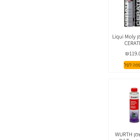
תוסף שמן Liqui Moly
CERAT
₪
119.
פה לסל
תוסף שמן WURTH