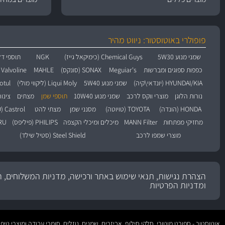
פופולרי באוטוסטור: ניווט מהיר
שמני מנוע 5W30
Chemical Guys (כימיקאל גייז)
NGK
תוספי דל
כפפות ספוגים ומברשות
Meguiar's
SONAX (סונקס)
MAHLE
Valvoline (וולוולין)
HYUNDAI/KIA (יונדאי\קיה)
שמני מנוע 5W40
Liqui Moly (ליקווי מולי)
Motul (מו
נורות הלוגן
מוצרי ווקס לרכב
שמני מנוע 10W40
תוספי שמן
מצתים
צינו
HONDA (הונדה)
TOYOTA (טויוטה)
מסנני שמן
מצתי להט
Castrol (קסטרול)
מחזיקי מפתחות
MANN Filter
מיכלים ומיכלי הקצפה
PHILIPS (פיליפס)
BARU
מוצרי שמפו לרכב
Steel Shield (סטיל שילד)
הצהרת נגישות, תנאי שימוש באתר ורכישה, מדניות המשלוחים, ה
ומדניות הפרטיות
אוטוסטור - ספורט מוטורי, חלקי חילוף, אביזרים, שמנים, נוזלים, חומרי עבודה ומוצרי 