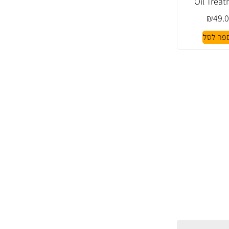
Oil Trea
₪
49.
פה לסל