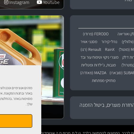
Instagram
Youtube
ק ואוריאה
FERODO (פרודו)
נוזלי קירור
מסנני אוויר
טול)
RainX
Renault (רנו)
רות דלק
מוצרי ניקוי וטיפוח עור ובד
מגבות, ג'ילדות ומטליות
SU (סובארו)
MAZDA (מאזדה)
מחזיקי מפתחות
מזהים אנונימיים וטכנולוג
באתר ובחנות המקוונת. אי
מסוימות באתר. בהחלטתך 
חזרת מוצרים, ביטול הזמנה
שלך.
טיפול לרכב עם אוטוסטו
טיפוח לרכב. התמונות להמחשה בלבד. ט.ל.ח. מבית
מ.ה אוטומדיה.