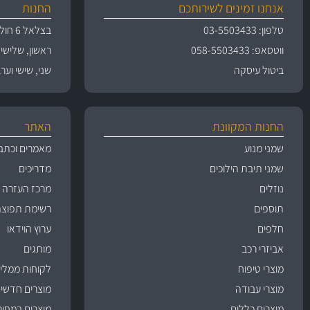
אנחנו זמינים לשירותכם
החנות
טלפון: 03-5503433
בצלאל 6 חולון
ווטסאפ: 058-5503433
ראשון, שלישי, רביעי 
ביטול עיסקה
שני, שישי וערבי חג 09:00
החנות המקוונת
האתר
שמני מנוע
מאמרים וכתב
שמני תיבת הילוכים
מדריכים
נוזלים
מרכז העזרה
תוספים
רשימת תפוצה
חלפים
ערוץ הוידאו
אביזרי רכב
מותגים
מוצרי טיפוח
לקוחות ממליצ
מוצרי עבודה
מוצרים חדשי
מוצרים כללים
מוצרים במחיר