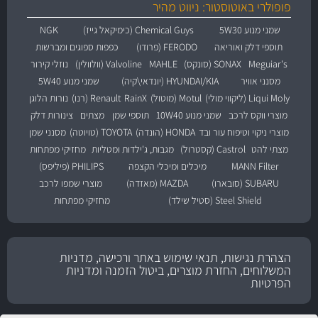
פופולרי באוטוסטור: ניווט מהיר
שמני מנוע 5W30
Chemical Guys (כימיקאל גייז)
NGK
תוספי דלק ואוריאה
FERODO (פרודו)
כפפות ספוגים ומברשות
Meguiar's
SONAX (סונקס)
MAHLE
Valvoline (וולוולין)
נוזלי קירור
מסנני אוויר
HYUNDAI/KIA (יונדאי\קיה)
שמני מנוע 5W40
Liqui Moly (ליקווי מולי)
Motul (מוטול)
RainX
Renault (רנו)
נורות הלוגן
מוצרי ווקס לרכב
שמני מנוע 10W40
תוספי שמן
מצתים
צינורות דלק
מוצרי ניקוי וטיפוח עור ובד
HONDA (הונדה)
TOYOTA (טויוטה)
מסנני שמן
מצתי להט
Castrol (קסטרול)
מגבות, ג'ילדות ומטליות
מחזיקי מפתחות
MANN Filter
מיכלים ומיכלי הקצפה
PHILIPS (פיליפס)
SUBARU (סובארו)
MAZDA (מאזדה)
מוצרי שמפו לרכב
Steel Shield (סטיל שילד)
מחזיקי מפתחות
הצהרת נגישות, תנאי שימוש באתר ורכישה, מדניות
המשלוחים, החזרת מוצרים, ביטול הזמנה ומדניות
הפרטיות