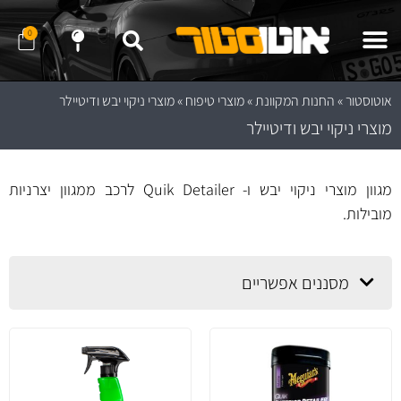
0
שלח לנו הודעה ב- WhatApp
שלח לנו הודעה ב- Telegram
נווט לחנות באמצעות Waze
נווט לחנות באמצעות Google Maps
אוטוסטור
»
החנות המקוונת
»
מוצרי טיפוח
»
מוצרי ניקוי יבש ודיטיילר
מוצרי ניקוי יבש ודיטיילר
מגוון מוצרי ניקוי יבש ו- Quik Detailer לרכב ממגוון יצרניות
מובילות.
מסננים אפשריים