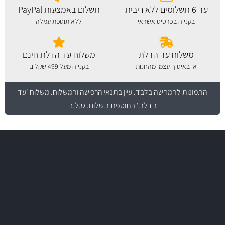
עד 6 תשלומים ללא ריבית
תשלום באמצעות PayPal
בקנייה בכרטיס אשראי
ללא תוספת עמלה
משלוח עד הדלת
משלוח עד הדלת חינם
או באיסוף עצמי מהחנות
בקנייה מעל 499 שקלים
התמונות להמחשה בלבד.
עיין בתנאי הרכישה והמשלוח
. משלוח 'עד
הדלת' בתוספת תשלום. ט.ל.ח
משלוח מהיר
באמצעות צ'יטה
משלוחים