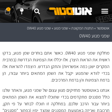
0
שלח לנו הודעה ב- WhatApp
שלח לנו הודעה ב- Telegram
נווט לחנות באמצעות Waze
נווט לחנות באמצעות Google Maps
אוטוסטור
»
החנות המקוונת
»
שמני מנוע
»
שמני מנוע 0W40
שמני מנוע 0W40
מחלקת שמני מנוע 0W40. כאשר אתם בוחרים שמן מנוע, בדקו
ראשית את הוראות היצרן. אלו יכללו את הצמיגות הנדרשת (במרבית
המקרים ישנן כמה אפשרויות) והתקן הנדרש. היצמדו להוראות אלו
בכדי לוודא שהמנוע יקבל את השמן המתאים ביותר עבורו, הן
ברמת הצמיגות והן ברמת המרכיבים.
אנחנו באוטוסטור מחזיקים מגוון עצום של שמני מנוע, והאתר שלנו
כולל מסננים מתקדמים בכדי שתוכלו למצוא את השמן המתאים
ביותר עבור הרכב שלכם. במחלקה זו תוכלו לבחור על פי תקן,
תרכובת ואריזה באמצעות המסננים שמצד ימין (כפתור "מסננים"