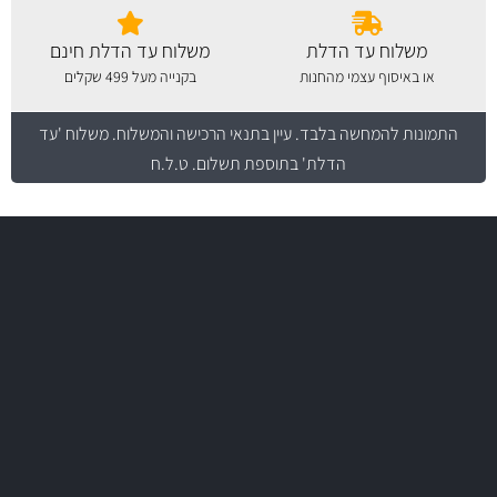
משלוח עד הדלת
משלוח עד הדלת חינם
או באיסוף עצמי מהחנות
בקנייה מעל 499 שקלים
התמונות להמחשה בלבד.
עיין בתנאי הרכישה והמשלוח
. משלוח 'עד
הדלת' בתוספת תשלום. ט.ל.ח
משלוח מהיר
באמצעות צ'יטה
משלוחים
יותר מ- 500 מסנני שמן, אוויר, דלק וקבינה