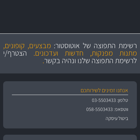
מחלקת המסננים שלנו עשירה וכוללת מסננים מקוריים ומסננים של MANN
ו- MAHLE גרמניה
מקצועיות
מחירים
הוגנים
ושירות מצויין
רשימת התפוצה של אוטוסטור:
מבצעים, קופונים,
והיצע מוצרים איכותי
מתנות מפנקות, חדשות ועדכונים.
הצטרף/י
לרשימת התפוצה שלנו ונהיה בקשר
.
אנחנו זמינים לשירותכם
טלפון: 03-5503433
ווטסאפ: 058-5503433
ביטול עיסקה