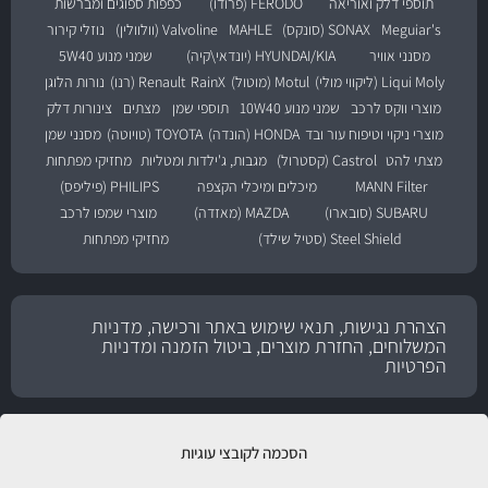
תוספי דלק ואוריאה
FERODO (פרודו)
כפפות ספוגים ומברשות
Meguiar's
SONAX (סונקס)
MAHLE
Valvoline (וולוולין)
נוזלי קירור
מסנני אוויר
HYUNDAI/KIA (יונדאי\קיה)
שמני מנוע 5W40
Liqui Moly (ליקווי מולי)
Motul (מוטול)
RainX
Renault (רנו)
נורות הלוגן
מוצרי ווקס לרכב
שמני מנוע 10W40
תוספי שמן
מצתים
צינורות דלק
מוצרי ניקוי וטיפוח עור ובד
HONDA (הונדה)
TOYOTA (טויוטה)
מסנני שמן
מצתי להט
Castrol (קסטרול)
מגבות, ג'ילדות ומטליות
מחזיקי מפתחות
MANN Filter
מיכלים ומיכלי הקצפה
PHILIPS (פיליפס)
SUBARU (סובארו)
MAZDA (מאזדה)
מוצרי שמפו לרכב
Steel Shield (סטיל שילד)
מחזיקי מפתחות
הצהרת נגישות, תנאי שימוש באתר ורכישה, מדניות
המשלוחים, החזרת מוצרים, ביטול הזמנה ומדניות
הפרטיות
הסכמה לקובצי עוגיות