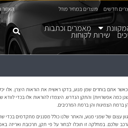
רים חדשים
מוצרים במחיר מוזל
האזור ה
מקוונת
מאמרים וכתבות
כים
שירות לקוחות
לקת שמני מנוע 10W60. כאשר אתם בוחרים שמן מנוע, בדקו ראשית את הוראות היצרן. אלו
ן כמה אפשרויות) והתקן הנדרש. היצמדו להוראות אלו בכדי לוודא ש
ן ברמת הצמיגות והן ברמת המרכיבים.
וון עצום של שמני מנוע, והאתר שלנו כולל מסננים מתקדמים בכדי שת
כב שלכם. במחלקה זו תוכלו לבחור על פי תקן, תרכובת ואריזה בא