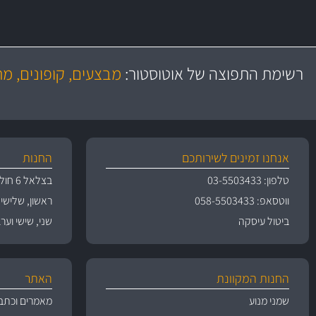
משלוח מהיר
יותר מ- 500 מסנני שמן, אוויר, דלק וקבינה
כותיות במחיר
באמצעות צ'יטה
רשימת התפוצה של אוטוסטור:
מבצעים, קופונים, מ
משלוחים
גרמ
אנחנו זמינים לשירותכם
החנות
טלפון: 03-5503433
בצלאל 6 חולון
ווטסאפ: 058-5503433
ראשון, שלישי, רביעי 
ביטול עיסקה
שני, שישי וערבי חג 09:00
החנות המקוונת
האתר
שמני מנוע
מאמרים וכתב