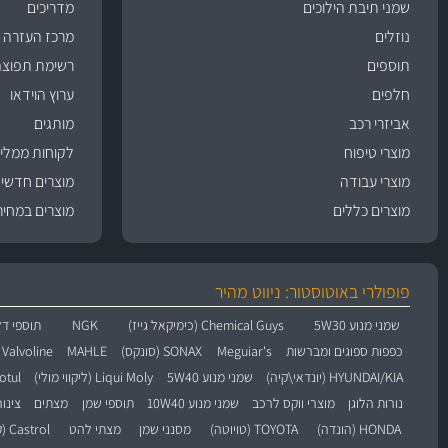
שמני תיבת הילוכים
מדריכים
נוזלים
מרכז העזרה
תוספים
רשימת תפוצה
חלפים
ערוץ הוידאו
אביזרי רכב
מותגים
מוצרי טיפוח
לקוחות ממליצ
מוצרי עבודה
מוצרים חדשי
מוצרים כללים
מוצרים במחיר
פופולרי באוטוסטור: ניווט מהיר
שמני מנוע 5W30
Chemical Guys (כימיקאל גייז)
NGK
תוספי דל
כפפות ספוגים ומברשות
Meguiar's
SONAX (סונקס)
MAHLE
Valvoline (וולוולין)
HYUNDAI/KIA (יונדאי\קיה)
שמני מנוע 5W40
Liqui Moly (ליקווי מולי)
Motul (מו
נורות הלוגן
מוצרי ווקס לרכב
שמני מנוע 10W40
תוספי שמן
מצתים
צינו
HONDA (הונדה)
TOYOTA (טויוטה)
מסנני שמן
מצתי להט
Castrol (קסטרול)