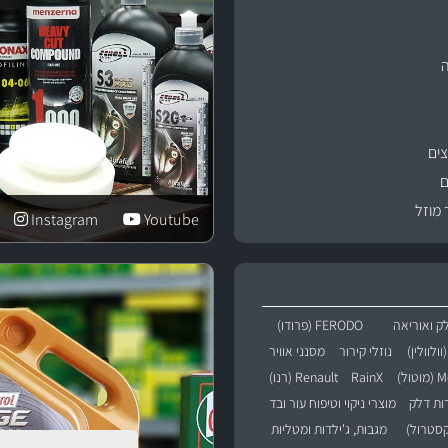
ים
ם
 מוזל
Instagram
Youtube
ק ואוריאה
FERODO (פרודו)
נוזלי קירור
מסנני אוויר
טול)
RainX
Renault (רנו)
רות דלק
מוצרי ניקוי וטיפוח עור ובד
מגבות, ג'ילדות ומטליות