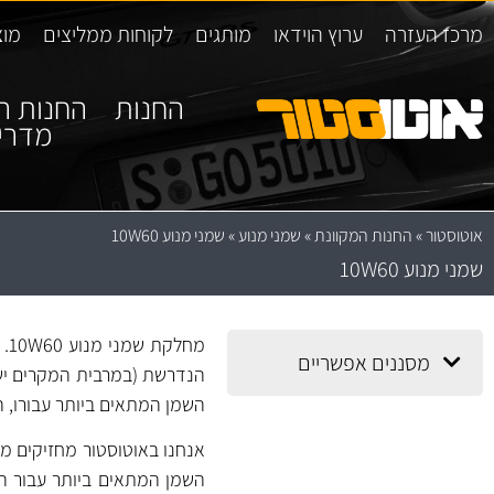
מרכז העזרה
ערוץ הוידאו
מותגים
לקוחות ממליצים
מוצ
החנות
החנות ה
מדרי
אוטוסטור
»
החנות המקוונת
»
שמני מנוע
»
שמני מנוע 10W60
שמני מנוע 10W60
מח
מסננים אפשריים
הנדרשת (במרבית המקרים ישנ
השמן המתאים ביותר עבורו, ה
אנחנו באוטוסטור מחזיקים מג
השמן המתאים ביותר עבור הר