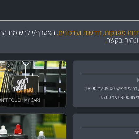
מקצועיות
יותר מ- 400 מוצרי טיפוח לרכב
מחלקת המסננים שלנו עשירה וכוללת מסננים מקוריים ומסננים של MANN ו- MAHLE
ושירות מצויין
בקרו במחלקת מוצרי טיפוח 
תנות מפנקות, חדשות ועדכונים.
הצטרף/י לרשימת התפ
ניה
והי
ונהיה בקשר
.
וחמישי 09:00 עד 18:00
 עד 15:00
!DON'T TOUCH MY CAR
ות