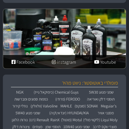
Facebook
Instagram
Youtube
פופולרי באוטוסטור: ניווט מהיר
שמני מנוע 5W30
Chemical Guys (כימיקאל גייז)
NGK
תוספי דלק ואוריאה
FERODO (פרודו)
כפפות ספוגים ומברשות
Meguiar's
SONAX (סונקס)
MAHLE
Valvoline (וולוולין)
נוזלי קירור
מסנני אוויר
HYUNDAI/KIA (יונדאי\קיה)
שמני מנוע 5W40
Liqui Moly (ליקווי מולי)
Motul (מוטול)
RainX
Renault (רנו)
נורות הלוגן
מוצרי ווקס לרכב
שמני מנוע 10W40
תוספי שמן
מצתים
צינורות דלק