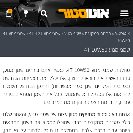
0
שלח לנו הודעה ב- WhatApp
שלח לנו הודעה ב- Telegram
נווט לחנות באמצעות Waze
נווט לחנות באמצעות Google Maps
אוטוסטור
»
החנות המקוונת
»
שמני מנוע
»
שמני מנוע 2T ו- 4T
»
שמני מנוע 4T
10W50
שמני מנוע 4T 10W50
מחלקת שמני מנוע 4T 10W50. כאשר אתם בוחרים שמן מנוע,
בדקו ראשית את הוראות היצרן. אלו יכללו את הצמיגות הנדרשת
(במרבית המקרים ישנן כמה אפשרויות) והתקן הנדרש. היצמדו
להוראות אלו בכדי לוודא שהמנוע יקבל את השמן המתאים ביותר
עבורו, הן ברמת הצמיגות והן ברמת המרכיבים.
אנחנו באוטוסטור מחזיקים מגוון עצום של שמני מנוע, והאתר שלנו
כולל מסננים מתקדמים בכדי שתוכלו למצוא את השמן המתאים
ביותר עבור הרכב שלכם. במחלקה זו תוכלו לבחור על פי תקן,