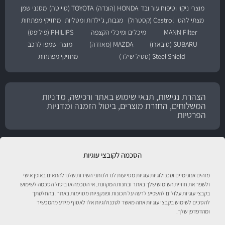
מוצרי ניקוי וטיפוח עור ובד
HONDA (הונדה)
TOYOTA (טויוטה)
מסנני שמן
מצתי להט
Castrol (קסטרול)
מגבות, ג'ילדות ומטליות
מחזיקי מפתחות
MANN Filter
מיכלים ומיכלי הקצפה
PHILIPS (פיליפס)
SUBARU (סובארו)
MAZDA (מאזדה)
מוצרי שמפו לרכב
Steel Shield (סטיל שילד)
מחזיקי מפתחות
הצהרת נגישות, תנאי שימוש באתר ורכישה, מדניות
המשלוחים, החזרת מוצרים, ביטול הזמנה ומדניות
הפרטיות
הסכמה לקובצי עוגיות
מזהים אנונימיים וטכנולוגיות עוגיות מסייעות לנו ולנותני השירות שלנו להתאים באופן אישי
ולשפר את חוויית השימוש שלך באתר ובחנות המקוונת. אי הסכמה או ביטול הסכמה לשימוש
בקבצי עוגיות עלולים להשפיע לרעה על תכונות ופונקציות מסוימות באתר. בהחלטתך
להסכים לשימוש בקבצי עוגיות אתה מאשר לטכנולוגיות אלו לאסוף מידע מהמכשיר
טיפול לרכב עם אוטוסטור!
ומהדפדפן שלך.