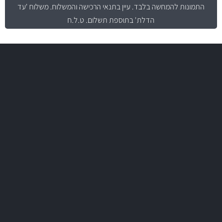
התמונות להמחשה בלבד.
עיין בתנאי הרכישה והמשלוח
. משלוח 'עד
הדלת' בתוספת תשלום. ט.ל.ח
משלוח מהיר
באמצעות צ'יטה
משלוחים
יותר מ- 500 מסנני שמן, אוויר, דלק וקבינה
מחלקת המסננים שלנו עשירה וכוללת מסננים מקוריים ומסננים של MANN
ו- MAHLE גרמניה