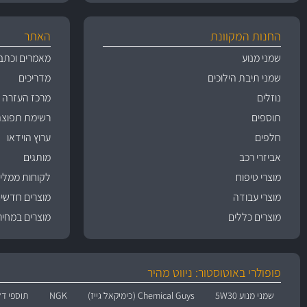
החנות המקוונת
האתר
שמני מנוע
מאמרים וכתב
שמני תיבת הילוכים
מדריכים
נוזלים
מרכז העזרה
תוספים
רשימת תפוצה
חלפים
ערוץ הוידאו
אביזרי רכב
מותגים
מוצרי טיפוח
לקוחות ממליצ
מוצרי עבודה
מוצרים חדשי
מוצרים כללים
מוצרים במחיר
פופולרי באוטוסטור: ניווט מהיר
שמני מנוע 5W30
Chemical Guys (כימיקאל גייז)
NGK
תוספי דל