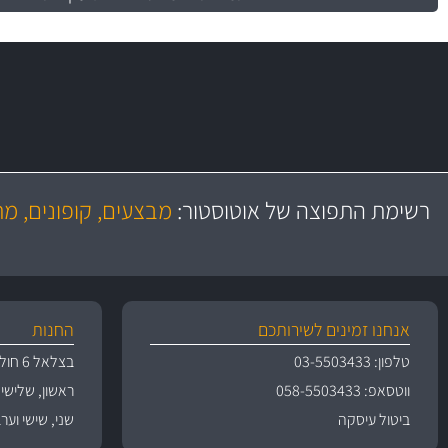
משלוח מהיר
יותר מ- 500 מסנני שמן, אוויר, דלק וקבינה
כותיות במחיר
באמצעות צ'יטה
רשימת התפוצה של אוטוסטור:
מבצעים, קופונים, מ
משלוחים
גרמ
אנחנו זמינים לשירותכם
החנות
טלפון: 03-5503433
בצלאל 6 חולון
ווטסאפ: 058-5503433
ראשון, שלישי, רביעי 
ביטול עיסקה
שני, שישי וערבי חג 09:00