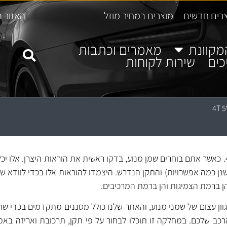
רים חדשים
מוצרים במחיר מוזל
האזור ה
מקוונת
מאמרים וכתבות
כים
שירות לקוחות
מחלקת שמני מנוע 4T 5W40. כאשר אתם בוחרים שמן מנוע, בדקו ראשית את הוראות היצרן. אל
ן כמה אפשרויות) והתקן הנדרש. היצמדו להוראות אלו בכדי לוודא ש
ן ברמת הצמיגות והן ברמת המרכיבים.
וון עצום של שמני מנוע, והאתר שלנו כולל מסננים מתקדמים בכדי שת
כב שלכם. במחלקה זו תוכלו לבחור על פי תקן, תרכובת ואריזה בא