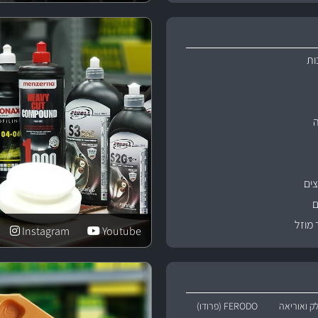
ות
ים
ם
 מוזל
Instagram
Youtube
ק ואוריאה
FERODO (פרודו)