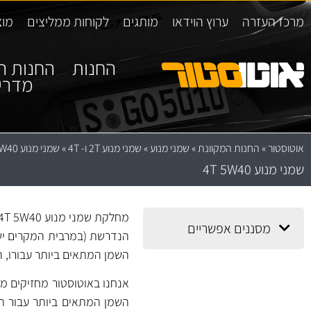
מרכז העזרה
ערוץ הוידאו
מותגים
לקוחות ממליצים
מוצ
החנות
החנות ה
מדרי
אוטוסטור
»
החנות המקוונת
»
שמני מנוע
»
שמני מנוע 2T ו- 4T
»
שמני מנוע 4T 5W40
שמני מנוע 4T 5W40
מסננים אפשריים
הנדרשת (במרבית המקרים ישנ
השמן המתאים ביותר עבורו, ה
אנחנו באוטוסטור מחזיקים מג
השמן המתאים ביותר עבור הר