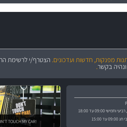
מקצועיות
יותר מ- 400 מוצרי טיפוח לרכב
מחלקת המסננים שלנו עשירה וכוללת מסננים מקוריים ומסננים של MANN ו- MAHLE
ושירות מצויין
בקרו במחלקת מוצרי טיפוח 
תנות מפנקות, חדשות ועדכונים.
הצטרף/י לרשימת התפ
ניה
והי
ונהיה בקשר
.
וחמישי 09:00 עד 18:00
 עד 15:00
!DON'T TOUCH MY CAR