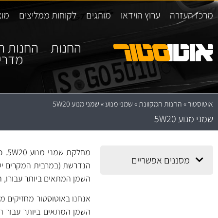
מרכז העזרה
ערוץ הוידאו
מותגים
לקוחות ממליצים
מוצ
החנות
החנות ה
מדרי
אוטוסטור
»
החנות המקוונת
»
שמני מנוע
»
שמני מנוע 5W20
שמני מנוע 5W20
מחל
מסננים אפשריים
הנדרשת (במרבית המקרים ישנ
השמן המתאים ביותר עבורו, ה
אנחנו באוטוסטור מחזיקים מג
השמן המתאים ביותר עבור הר