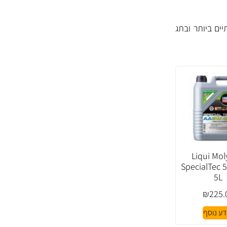
ים ביותר ובתג
מן Liqui Moly
SpecialTec 
5L
₪
225.
דע נוסף