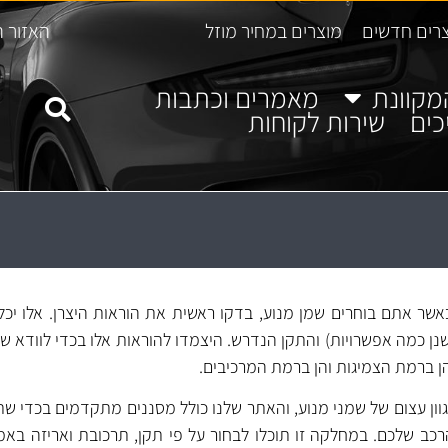
רים חדשים
מוצרים במחיר מוזל
האזור ה
מקוונת
מאמרים וכתבות
כים
שירות לקוחות
קת שמני מנוע 5W20. כאשר אתם בוחרים שמן מנוע, בדקו ראשית את הוראות היצרן. אלו
ן כמה אפשרויות) והתקן הנדרש. היצמדו להוראות אלו בכדי לוודא ש
ן ברמת הצמיגות והן ברמת המרכיבים.
וון עצום של שמני מנוע, והאתר שלנו כולל מסננים מתקדמים בכדי שת
כב שלכם. במחלקה זו תוכלו לבחור על פי תקן, תרכובת ואריזה בא