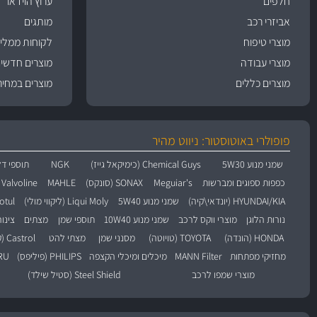
חלפים
ערוץ הוידאו
אביזרי רכב
מותגים
מוצרי טיפוח
לקוחות ממליצ
מוצרי עבודה
מוצרים חדשי
מוצרים כללים
מוצרים במחיר
פופולרי באוטוסטור: ניווט מהיר
שמני מנוע 5W30
Chemical Guys (כימיקאל גייז)
NGK
תוספי דל
כפפות ספוגים ומברשות
Meguiar's
SONAX (סונקס)
MAHLE
Valvoline (וולוולין)
HYUNDAI/KIA (יונדאי\קיה)
שמני מנוע 5W40
Liqui Moly (ליקווי מולי)
Motul (מו
נורות הלוגן
מוצרי ווקס לרכב
שמני מנוע 10W40
תוספי שמן
מצתים
צינו
HONDA (הונדה)
TOYOTA (טויוטה)
מסנני שמן
מצתי להט
Castrol (קסטרול)
מחזיקי מפתחות
MANN Filter
מיכלים ומיכלי הקצפה
PHILIPS (פיליפס)
BARU
מוצרי שמפו לרכב
Steel Shield (סטיל שילד)