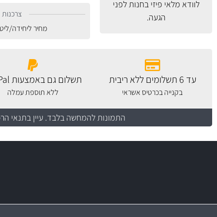
לוודא מלאי פיזי בחנות לפני
צרכנות נ
הגעה.
מחיר ליחידה/ליט
עד 6 תשלומים ללא ריבית
תשלום גם באמצעות PayPal
בקנייה בכרטיס אשראי
ללא תוספת עמלה
התמונות להמחשה בלבד.
עיין בתנאי הר
יותר מ- 400 מוצרי טיפוח לרכב
מחלקת המסננים שלנו עשירה וכוללת מסננים מקוריים ומסננים של MANN ו- MAHLE
בקרו במחלקת מוצרי טיפוח הרכב שלנו עם ה
מעולים!
משלוח מהיר