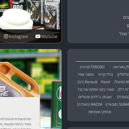
ים
ם
 מוזל
Instagram
Youtube
ק ואוריאה
FERODO (פרודו)
נוזלי קירור
מסנני אוויר
טול)
RainX
Renault (רנו)
רות דלק
מוצרי ניקוי וטיפוח עור ובד
מגבות, ג'ילדות ומטליות
SU (סובארו)
MAZDA (מאזדה)
מחזיקי מפתחות
מזהים אנונימיים וטכנולוג
באתר ובחנות המקוונת. אי