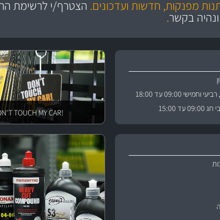
ושירות מצויין
תנות מפנקות, חדשות ועדכונים.
הצטרף/י לרשימת התפ
והי
ונהיה בקשר
.
וחמישי 09:00 עד 18:00
 עד 15:00
!DON'T TOUCH MY CAR
ות