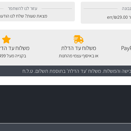
בונה
עזור לנו להשתפר
מצאת טעות? שלח לנו הודעה
ר
29.00
₪
/err
משלוח עד הדלת
משלוח עד הדל
או באיסוף עצמי מהחנות
בקנייה מעל 499 שקלים
כישה והמשלוח
. משלוח 'עד הדלת' בתוספת תשלום. ט.ל.ח
עשרו
יצע עשיר, מקצועי ועם תגי מחיר
סידרנו לכם מחלקת נורות עש
מקצועיות