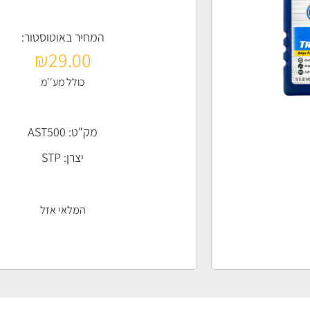
המחיר באוטוסטור:
₪
29.00
כולל מע''מ
מק"ט: AST500
יצרן:
STP
המלאי אזל