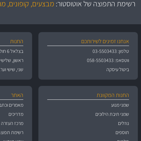
באמצעות צ'יטה
רשימת התפוצה של אוטוסטור:
מבצעים, קופונים, מ
משלוחים
אנחנו זמינים לשירותכם
החנות
טלפון: 03-5503433
בצלאל 6 חולון
ווטסאפ: 058-5503433
ראשון, שלישי, רביעי 
ביטול עיסקה
שני, שישי וערבי חג 09:00
החנות המקוונת
האתר
שמני מנוע
מאמרים וכתב
שמני תיבת הילוכים
מדריכים
נוזלים
מרכז העזרה
תוספים
רשימת תפוצה