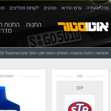
מרכז העזרה
ערוץ הוידאו
מותגים
לקוחות ממליצים
מוצ
החנות
החנות ה
מדרי
אוטוסטור
»
החנות המקוונת
»
תוספים
»
תוספי שמן
»
תוסף שמן STP Oil Treatment
יצרן
תמונת מוצ
STP