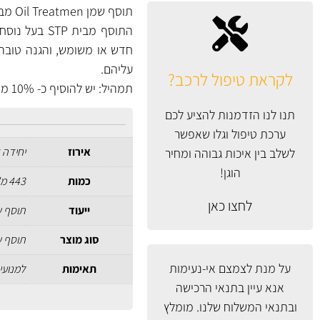
תוסף שמן Oil Treatmen מבית STP תוסף שמן שמטרתו לשפר את ביצועי המנוע ולהגן על חלקי המנוע.
התוסף מבית
חדש או משומש, והגנה טובה י
עליהם.
לקראת טיפול לרכב?
תמהיל: יש להוסיף כ- 10% מקיבולת השמן במנוע.
תנו לנו הזדמנות להציע לכם
ערכת טיפול וגלו שאפשר
אירוז
יחידה 
לשלב בין איכות גבוהה ומחיר
הוגן!
כמות
443 מ"ל
לחצו כאן
ייעוד
תוסף ש
סוג מוצר
תוסף ש
על מנת לצמצם אי-נעימות
תאימות
למנועי 
אנא עיין
בתנאי הרכישה
ובתנאי המשלוח
שלנו. מומלץ