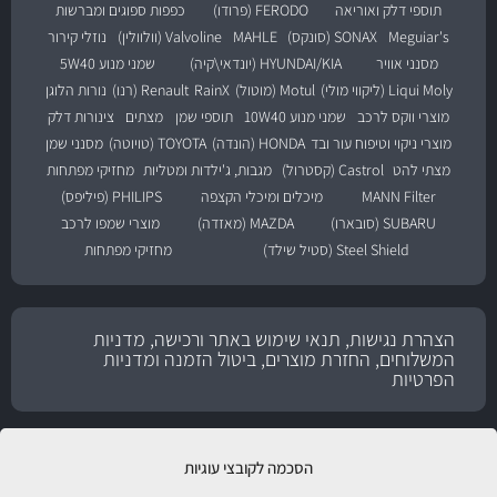
תוספי דלק ואוריאה
FERODO (פרודו)
כפפות ספוגים ומברשות
Meguiar's
SONAX (סונקס)
MAHLE
Valvoline (וולוולין)
נוזלי קירור
מסנני אוויר
HYUNDAI/KIA (יונדאי\קיה)
שמני מנוע 5W40
Liqui Moly (ליקווי מולי)
Motul (מוטול)
RainX
Renault (רנו)
נורות הלוגן
מוצרי ווקס לרכב
שמני מנוע 10W40
תוספי שמן
מצתים
צינורות דלק
מוצרי ניקוי וטיפוח עור ובד
HONDA (הונדה)
TOYOTA (טויוטה)
מסנני שמן
מצתי להט
Castrol (קסטרול)
מגבות, ג'ילדות ומטליות
מחזיקי מפתחות
MANN Filter
מיכלים ומיכלי הקצפה
PHILIPS (פיליפס)
SUBARU (סובארו)
MAZDA (מאזדה)
מוצרי שמפו לרכב
Steel Shield (סטיל שילד)
מחזיקי מפתחות
הצהרת נגישות, תנאי שימוש באתר ורכישה, מדניות
המשלוחים, החזרת מוצרים, ביטול הזמנה ומדניות
הפרטיות
הסכמה לקובצי עוגיות