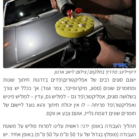
דיטיילינג: מדריך בחלקים | צילום: ליאב ארנון
ישנם סוגים רבים של אפליקטורים\פדים בדרגות חיתוך שונות
ומחומרים שונים (ספוג, מיקרופייבר, צמר ועוד) אך ככלל יש צורך
בשלושה סוגים, אפליקטור\פד גס – לפוליש גס, עדין – לפוליש פיניש
ואפליקטור\פד מריחה – לו אין יכולת חיתוך והוא נועד ליישום של
חומרים שונים דוגמת גלייז, אוטם צבע או ווקס.
תהליך העבודה באופן ידני: ראשית עלינו למרוח פוליש על משטח
העבודה (מומלץ בגדול של עד 50 ס"מ על 50 ס"מ) באופן אחיד. יש