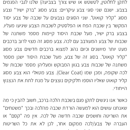
לתקן לחלוטין, לטשטש או שיש צורך בצביעה) שלנו לגבי הפגמים
בצבע. ישנם שני סוגי צבע עיקריים: צבע מסוג "ברק ישיר" וצבע
מסוג "קליר קואוט". שני הסוגים נצבעים על שכבה של צבע יסוד
המקשר בין שכבת הפח או הפלסטיק לשכבות הצבע שיגיעו מעליו.
בצבע ברק ישיר, מעל שכבת היסוד קיימות מספר משתנה של
שכבות של צבע המעורבב עם לכה. צבע מסוג זה מצוי לרוב ברכבים
מעט יותר מיושנים וכיום נהוג למצוא ברכבים חדשים צבע מסוג
"קליר קואוט". בסוג זה של צבע, מעל שכבת היסוד ישנן מספר
משתנה של שכבות צבע בגוון המבוקש ומעליהן מספר שכבות של
לכה שקופה, ומכן שמו (Clear Coat). צבע מטאלי הוא צבע מסוג
קליר קואוט שאליו הוספו חלקיקים נוצצים על מנת לתת את הנצנוץ
הייחודי.
כאשר אנו ניגשים לתקן פגם בשכבת הלכה ברכב, חשוב להבין כי מה
שאנחנו עושים הוא למעשה הורדת שכבה מהלכה ובכך "משטחים"
את השריטה וחושפים שכבה חדשה של לכה. אין פה "קסם" או
העברה של צבע/לכה ממקום אחר, לכן לא את כל השריטות