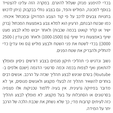
בכדי להימנע מנזק שעלול להיגרם. במקרה הזה עלינו להצטייד
בנוסף למכונה, הפוליש והפד, גם בצבע נוזלי בבקבוק (ניתן לרכוש
בחנויות צבעים לרכב על פי קוד הצבע המדויק) ובמכחול איכותי.
כמו שבטח הבנתם, הרעיון הוא למלא צבע באמצעות המכחול (ברק
ישיר או קליר קואוט בכמה שכבות) ולאחר ייבוש מלא לבצע מעט
שיוף באמצעות נייר שיוף (גס (1000-1500) ולאחר מכן עדין (2500-
3000)) בכדי לשטח את פני השטח ולבצע פוליש (גס ואז עדין) כדי
להחליק ולהבריק את שטח הפנים.
נשוב ונדגיש כי תהליכי תיקון פגמים בצבע דורשים ניסיון ומומלץ
להתאמן ואף לצפות בכמה וכמה סרטוני הדגמה (ישנם אלפים ב-
Youtube) בטרם שניגש לבצע תהליך שכזה על הרכב. אנשים רבים
בוחרים להשאיר תהליך זה לבעלי מקצוע ולאנשים מנוסים, אך לא
מדובר בפיזיקה גרעינית. אין בעיה ללמוד טכניקות אלו מצפיה
בסרטונים או הסתכלות על בעל מקצוע. לא מומלץ לבצע תהליך
כזה לעיתים קרובות מדי, כך שלא נשחק את שכבת הלכה של הרכב
יתר על המידה.