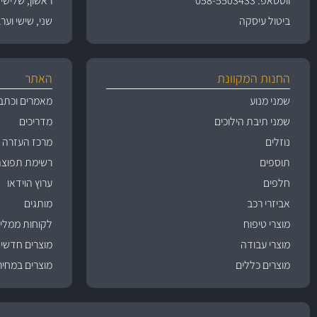
ווטסאפ: 058-5503433
ראשון, שלישי, רביעי 
ביטול עיסקה
שני, שישי וערבי חג 09:00
החנות המקוונת
האתר
שמני מנוע
מאמרים וכתב
שמני תיבת הילוכים
מדריכים
נוזלים
מרכז העזרה
תוספים
רשימת תפוצה
חלפים
ערוץ הוידאו
אביזרי רכב
מותגים
מוצרי טיפוח
לקוחות ממליצ
מוצרי עבודה
מוצרים חדשי
מוצרים כללים
מוצרים במחיר