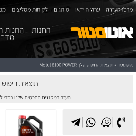
מרכז העזרה
ערוץ הוידאו
מותגים
לקוחות ממליצים
מוצ
החנות
החנות ה
מדרי
אוטוסטור
»
תוצאות החיפוש שלך Motul 8100 POWER
תוצאות חיפוש עבור:  POWER
העזר במסננים החכמים שלנו בכדי 