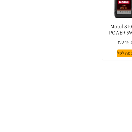
ן Motul 8100
POWER 5W
₪
245.
פה לסל