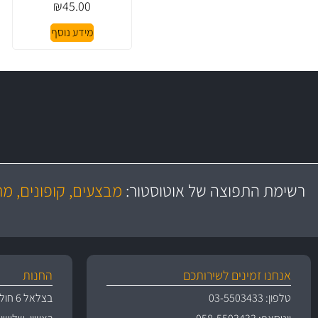
₪
45.00
מידע נוסף
משלוח מהיר
יותר מ- 500 מסנני שמן, אוויר, דלק וקבינה
כותיות במחיר
באמצעות צ'יטה
רשימת התפוצה של אוטוסטור:
מבצעים, קופונים, מ
משלוחים
גרמ
אנחנו זמינים לשירותכם
החנות
טלפון: 03-5503433
בצלאל 6 חולון