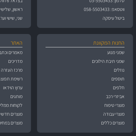
טלפון: 03-5503433
בצלאל 6 חולון
ווטסאפ: 058-5503433
ראשון, שלישי, רביעי 
ביטול עיסקה
שני, שישי וערבי חג 09:00
החנות המקוונת
האתר
שמני מנוע
מאמרים וכתב
שמני תיבת הילוכים
מדריכים
נוזלים
מרכז העזרה
תוספים
רשימת תפוצה
חלפים
ערוץ הוידאו
אביזרי רכב
מותגים
מוצרי טיפוח
לקוחות ממליצ
מוצרי עבודה
מוצרים חדשי
מוצרים כללים
מוצרים במחיר