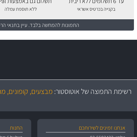
עד 6 תשלומים ללא ריבית
תשלום גם באמצעות PayPal
בקנייה בכרטיס אשראי
ללא תוספת עמלה
התמונות להמחשה בלבד.
עיין בתנאי הר
משלוח מהיר
יותר מ- 500 מסנני שמן, אוויר, דלק וקבינה
כותיות במחיר
באמצעות צ'יטה
רשימת התפוצה של אוטוסטור:
מבצעים, קופונים, מ
משלוחים
גרמ
אנחנו זמינים לשירותכם
החנות