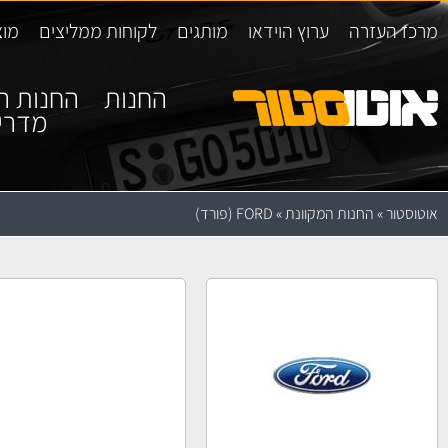
מרכז העזרה
ערוץ הוידאו
מותגים
לקוחות ממליצים
מוצ
החנות
החנות ה
מדרי
אוטוסטור
»
החנות המקוונת
»
FORD (פורד)