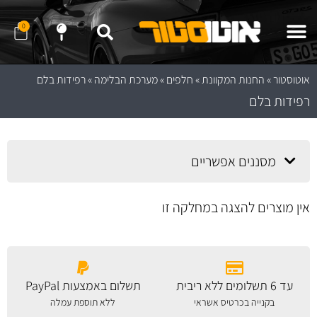
0
שלח לנו הודעה ב- WhatApp
שלח לנו הודעה ב- Telegram
נווט לחנות באמצעות Waze
נווט לחנות באמצעות Google Maps
אוטוסטור
»
החנות המקוונת
»
חלפים
»
מערכת הבלימה
»
רפידות בלם
רפידות בלם
מסננים אפשריים
אין מוצרים להצגה במחלקה זו
עד 6 תשלומים ללא ריבית
תשלום באמצעות PayPal
בקנייה בכרטיס אשראי
ללא תוספת עמלה