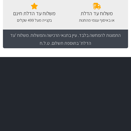
משלוח עד הדלת
משלוח עד הדלת חינם
או באיסוף עצמי מהחנות
בקנייה מעל 499 שקלים
התמונות להמחשה בלבד.
עיין בתנאי הרכישה והמשלוח
. משלוח 'עד
הדלת' בתוספת תשלום. ט.ל.ח
משלוח מהיר
באמצעות צ'יטה
משלוחים
יותר מ- 500 מסנני שמן, אוויר, דלק וקבינה