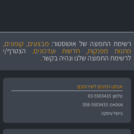
מחלקת המסננים שלנו עשירה וכוללת מסננים מקוריים ומסננים של MANN
ו- MAHLE גרמניה
מקצועיות
מחירים
הוגנים
ושירות מצויין
רשימת התפוצה של אוטוסטור:
מבצעים, קופונים,
והיצע מוצרים איכותי
מתנות מפנקות, חדשות ועדכונים.
הצטרף/י
לרשימת התפוצה שלנו ונהיה בקשר
.
אנחנו זמינים לשירותכם
טלפון: 03-5503433
ווטסאפ: 058-5503433
ביטול עיסקה