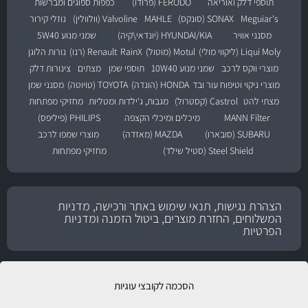
תוספי דלק ואוריאה
FERODO (פרודו)
כפפות ספוגים ומברשות
Meguiar's
SONAX (סונקס)
MAHLE
Valvoline (וולוולין)
נוזלי קירור
מסנני אוויר
HYUNDAI/KIA (יונדאי\קיה)
שמני מנוע 5W40
Liqui Moly (ליקווי מולי)
Motul (מוטול)
RainX
Renault (רנו)
נורות הלוגן
מוצרי ווקס לרכב
שמני מנוע 10W40
תוספי שמן
מצתים
צינורות דלק
מוצרי ניקוי וטיפוח עור ובד
HONDA (הונדה)
TOYOTA (טויוטה)
מסנני שמן
מצתי להט
Castrol (קסטרול)
מגבות, ג'ילדות ומטליות
מחזיקי מפתחות
MANN Filter
מיכלים ומיכלי הקצפה
PHILIPS (פיליפס)
SUBARU (סובארו)
MAZDA (מאזדה)
מוצרי שמפו לרכב
Steel Shield (סטיל שילד)
מחזיקי מפתחות
הצהרת נגישות, תנאי שימוש באתר ורכישה, מדניות
המשלוחים, החזרת מוצרים, ביטול הזמנה ומדניות
הפרטיות
הסכמה לקובצי עוגיות