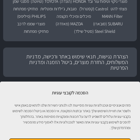
מוצרי ניקוי וטיפוח עור ובד
HONDA (הונדה)
TOYOTA (טויוטה)
מסנני שמן
מצתי להט
Castrol (קסטרול)
מגבות, ג'ילדות ומטליות
מחזיקי מפתחות
MANN Filter
מיכלים ומיכלי הקצפה
PHILIPS (פיליפס)
SUBARU (סובארו)
MAZDA (מאזדה)
מוצרי שמפו לרכב
Steel Shield (סטיל שילד)
מחזיקי מפתחות
הצהרת נגישות, תנאי שימוש באתר ורכישה, מדניות
המשלוחים, החזרת מוצרים, ביטול הזמנה ומדניות
הפרטיות
הסכמה לקובצי עוגיות
מזהים אנונימיים וטכנולוגיות עוגיות מסייעות לנו ולנותני השירות שלנו להתאים באופן אישי
ולשפר את חוויית השימוש שלך באתר ובחנות המקוונת. אי הסכמה או ביטול הסכמה לשימוש
בקבצי עוגיות עלולים להשפיע לרעה על תכונות ופונקציות מסוימות באתר. בהחלטתך
להסכים לשימוש בקבצי עוגיות אתה מאשר לטכנולוגיות אלו לאסוף מידע מהמכשיר
ומהדפדפן שלך.
טיפול לרכב עם אוטוסטור!