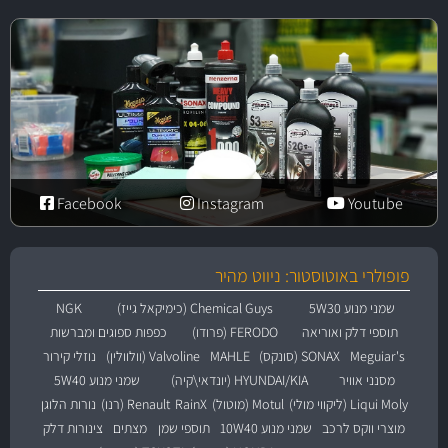
Facebook
Instagram
Youtube
פופולרי באוטוסטור: ניווט מהיר
שמני מנוע 5W30
Chemical Guys (כימיקאל גייז)
NGK
תוספי דלק ואוריאה
FERODO (פרודו)
כפפות ספוגים ומברשות
Meguiar's
SONAX (סונקס)
MAHLE
Valvoline (וולוולין)
נוזלי קירור
מסנני אוויר
HYUNDAI/KIA (יונדאי\קיה)
שמני מנוע 5W40
Liqui Moly (ליקווי מולי)
Motul (מוטול)
RainX
Renault (רנו)
נורות הלוגן
מוצרי ווקס לרכב
שמני מנוע 10W40
תוספי שמן
מצתים
צינורות דלק