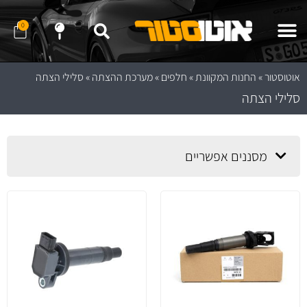
0
שלח לנו הודעה ב- WhatApp
שלח לנו הודעה ב- Telegram
נווט לחנות באמצעות Waze
נווט לחנות באמצעות Google Maps
אוטוסטור
»
החנות המקוונת
»
חלפים
»
מערכת ההצתה
»
סלילי הצתה
סלילי הצתה
מסננים אפשריים