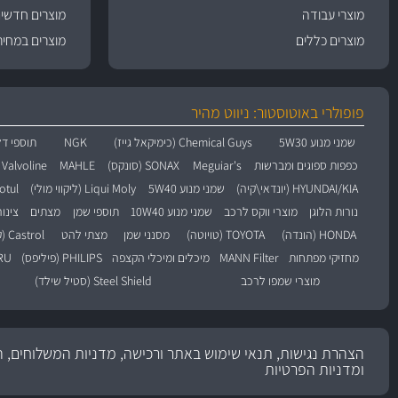
מוצרי עבודה
מוצרים חדשי
מוצרים כללים
מוצרים במחיר
פופולרי באוטוסטור: ניווט מהיר
שמני מנוע 5W30
Chemical Guys (כימיקאל גייז)
NGK
תוספי דל
כפפות ספוגים ומברשות
Meguiar's
SONAX (סונקס)
MAHLE
Valvoline (וולוולין)
HYUNDAI/KIA (יונדאי\קיה)
שמני מנוע 5W40
Liqui Moly (ליקווי מולי)
Motul (מו
נורות הלוגן
מוצרי ווקס לרכב
שמני מנוע 10W40
תוספי שמן
מצתים
צינו
HONDA (הונדה)
TOYOTA (טויוטה)
מסנני שמן
מצתי להט
Castrol (קסטרול)
מחזיקי מפתחות
MANN Filter
מיכלים ומיכלי הקצפה
PHILIPS (פיליפס)
BARU
מוצרי שמפו לרכב
Steel Shield (סטיל שילד)
הצהרת נגישות, תנאי שימוש באתר ורכישה, מדניות המשלוחים, ה
ומדניות הפרטיות