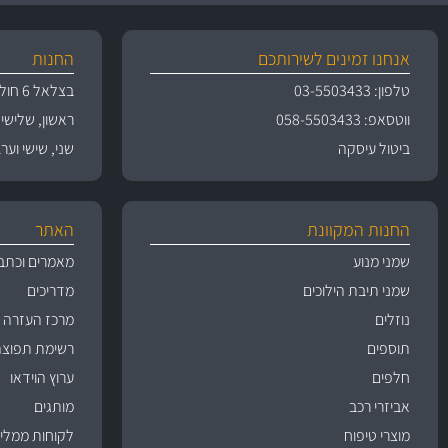
אנחנו זמינים לשירותכם
החנות
טלפון: 03-5503433
בצלאל 6 חולון
ווטסאפ: 058-5503433
ראשון, שלישי, רביעי 
ביטול עיסקה
שני, שישי וערבי חג 09:00
החנות המקוונת
האתר
שמני מנוע
מאמרים וכתב
שמני תיבת הילוכים
מדריכים
נוזלים
מרכז העזרה
תוספים
רשימת תפוצה
חלפים
ערוץ הוידאו
אביזרי רכב
מותגים
מוצרי טיפוח
לקוחות ממליצ