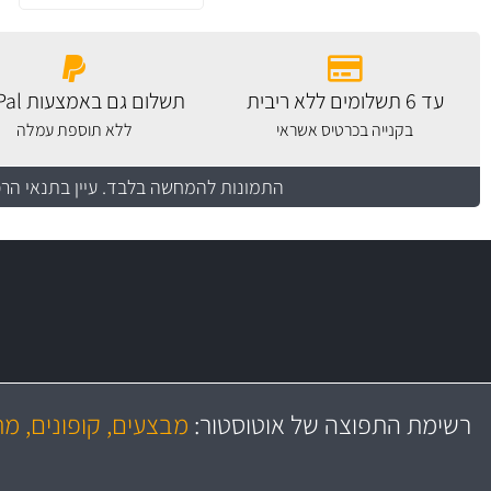
עד 6 תשלומים ללא ריבית
תשלום גם באמצעות PayPal
בקנייה בכרטיס אשראי
ללא תוספת עמלה
התמונות להמחשה בלבד.
עיין בתנאי הר
משלוח מהיר
יותר מ- 500 מסנני שמן, אוויר, דלק וקבינה
כותיות במחיר
באמצעות צ'יטה
רשימת התפוצה של אוטוסטור:
מבצעים, קופונים, מ
משלוחים
גרמ