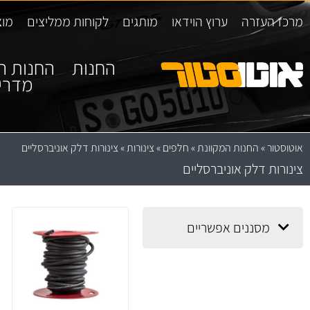
מרכז העזרה
ערוץ הוידאו
מותגים
לקוחות ממליצים
מוצ
החנות
החנות ה
מדרי
אוטוסטור
»
החנות המקוונת
»
חלפים
»
צינורות
»
צינורות דלק אוניברסליים
צינורות דלק אוניברסליים
מסננים אפשריים