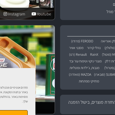
ם
 מוזל
Instagram
Youtube
ק ואוריאה
FERODO (פרודו)
נוזלי קירור
מסנני אוויר
טול)
RainX
Renault (רנו)
רות דלק
מוצרי ניקוי וטיפוח עור ובד
מגבות, ג'ילדות ומטליות
SU (סובארו)
MAZDA (מאזדה)
מחזיקי מפתחות
מזהים אנונימיים וטכנולוג
באתר ובחנות המקוונת. אי
מסוימות באתר. בהחלטתך 
חזרת מוצרים, ביטול הזמנה
שלך.
טיפול לרכב עם אוטוסטו