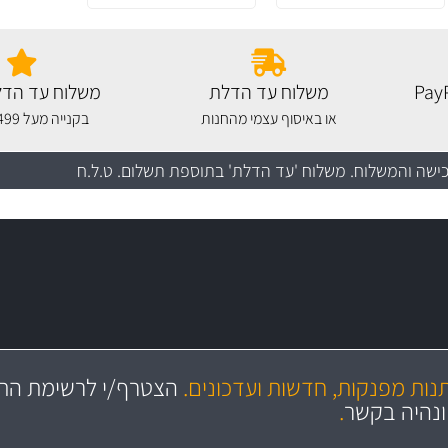
משלוח עד הדלת
משלוח עד הדל
או באיסוף עצמי מהחנות
בקנייה מעל 499 שקלים
כישה והמשלוח
. משלוח 'עד הדלת' בתוספת תשלום. ט.ל.ח
מקצועיות
יותר מ- 400 מוצרי טיפוח לרכב
מחלקת המסננים שלנו עשירה וכוללת מסננים מקוריים ומסננים של MANN ו- MAHLE
ושירות מצויין
בקרו במחלקת מוצרי טיפוח 
תנות מפנקות, חדשות ועדכונים.
הצטרף/י לרשימת התפ
ניה
והי
ונהיה בקשר
.