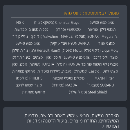
פופולרי באוטוסטור: ניווט מהיר
שמני מנוע 5W30
Chemical Guys (כימיקאל גייז)
NGK
תוספי דלק ואוריאה
FERODO (פרודו)
כפפות ספוגים ומברשות
Meguiar's
SONAX (סונקס)
MAHLE
Valvoline (וולוולין)
נוזלי קירור
מסנני אוויר
HYUNDAI/KIA (יונדאי\קיה)
שמני מנוע 5W40
Liqui Moly (ליקווי מולי)
Motul (מוטול)
RainX
Renault (רנו)
נורות הלוגן
מוצרי ווקס לרכב
שמני מנוע 10W40
תוספי שמן
מצתים
צינורות דלק
מוצרי ניקוי וטיפוח עור ובד
HONDA (הונדה)
TOYOTA (טויוטה)
מסנני שמן
מצתי להט
Castrol (קסטרול)
מגבות, ג'ילדות ומטליות
מחזיקי מפתחות
MANN Filter
מיכלים ומיכלי הקצפה
PHILIPS (פיליפס)
SUBARU (סובארו)
MAZDA (מאזדה)
מוצרי שמפו לרכב
Steel Shield (סטיל שילד)
מחזיקי מפתחות
הצהרת נגישות, תנאי שימוש באתר ורכישה, מדניות
המשלוחים, החזרת מוצרים, ביטול הזמנה ומדניות
הפרטיות