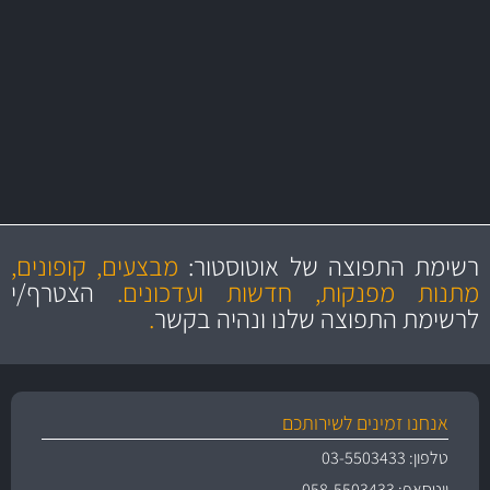
משלוחים
יותר מ- 500 מסנני שמן, אוויר, דלק וקבינה
מחלקת המסננים שלנו עשירה וכוללת מסננים מקוריים ומסננים של MANN
ו- MAHLE גרמניה
מקצועיות
מחירים
הוגנים
ושירות מצויין
רשימת התפוצה של אוטוסטור:
מבצעים, קופונים,
והיצע מוצרים איכותי
מתנות מפנקות, חדשות ועדכונים.
הצטרף/י
לרשימת התפוצה שלנו ונהיה בקשר
.
אנחנו זמינים לשירותכם
טלפון: 03-5503433
ווטסאפ: 058-5503433