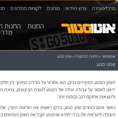
מרכז העזרה
ערוץ הוידאו
מותגים
לקוחות ממליצים
מוצ
החנות
החנות ה
מדרי
אוטוסטור
»
החנות המקוונת
»
שמני מנוע
שמני מנוע
לשמן המנוע תפקידים רבים, הוא אחראי על הורדת החיכוך בין חלקי ה
ידאגו לשמור על עבודה יעילה של המנוע לטובת הביצועים, צריכת הדלק
ולהוצאות אחזקת רכב גבוהות יותר.
כאשר אתם בוחרים שמן מנוע, בדקו ראשית את הוראות היצרן. אלו
היצמדו להוראות אלו בכדי לוודא שהמנוע יקבל את השמן המתאים ביו