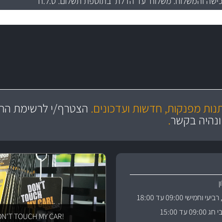
כישה והמשלוח
. משלוח 'עד הדלת' בתוספת תשלום. ט.ל.ח
עשרו
מקצועיות
יצע עשיר, מקצועי ועם תגי מחיר
סידרנו לכם מחלקת נורות עש
ושירות מצויין
תנות מפנקות, חדשות ועדכונים.
הצטרף/י לרשימת התפ
והי
ונהיה בקשר
.
וחמישי 09:00 עד 18:00
 עד 15:00
!DON'T TOUCH MY CAR