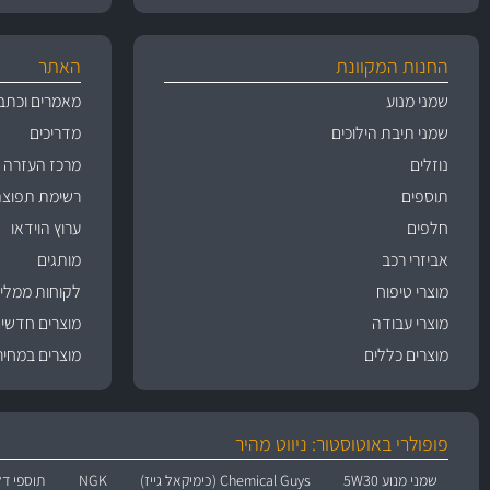
החנות המקוונת
האתר
שמני מנוע
מאמרים וכתב
שמני תיבת הילוכים
מדריכים
נוזלים
מרכז העזרה
תוספים
רשימת תפוצה
חלפים
ערוץ הוידאו
אביזרי רכב
מותגים
מוצרי טיפוח
לקוחות ממליצ
מוצרי עבודה
מוצרים חדשי
מוצרים כללים
מוצרים במחיר
פופולרי באוטוסטור: ניווט מהיר
שמני מנוע 5W30
Chemical Guys (כימיקאל גייז)
NGK
תוספי דל