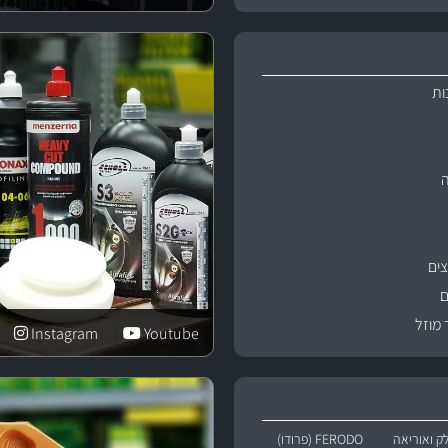
ות
ים
ם
 מוזל
Instagram
Youtube
ק ואוריאה
FERODO (פרודו)