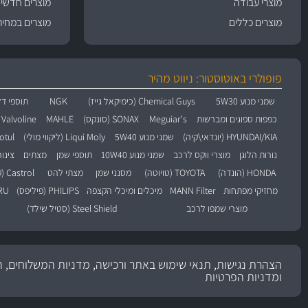
מוצרי עבודה
מוצרים חדשי
מוצרים כללים
מוצרים במחיר
פופולרי באוטוסטור: ניווט מהיר
שמני מנוע 5W30
Chemical Guys (כימיקאל גייז)
NGK
תוספי דל
כפפות ספוגים ומברשות
Meguiar's
SONAX (סונקס)
MAHLE
Valvoline (וולוולין)
HYUNDAI/KIA (יונדאי\קיה)
שמני מנוע 5W40
Liqui Moly (ליקווי מולי)
Motul (מו
נורות הלוגן
מוצרי ווקס לרכב
שמני מנוע 10W40
תוספי שמן
מצתים
צינו
HONDA (הונדה)
TOYOTA (טויוטה)
מסנני שמן
מצתי להט
Castrol (קסטרול)
מחזיקי מפתחות
MANN Filter
מיכלים ומיכלי הקצפה
PHILIPS (פיליפס)
BARU
מוצרי שמפו לרכב
Steel Shield (סטיל שילד)
הצהרת נגישות, תנאי שימוש באתר ורכישה, מדניות המשלוחים, ה
ומדניות הפרטיות