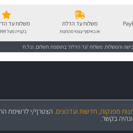
משלוח עד הדלת
משלוח עד הדל
או באיסוף עצמי מהחנות
בקנייה מעל 499 שקלים
כישה והמשלוח
. משלוח 'עד הדלת' בתוספת תשלום. ט.ל.ח
מקצועיות
יותר מ- 400 מוצרי טיפוח לרכב
מחלקת המסננים שלנו עשירה וכוללת מסננים מקוריים ומסננים של MANN ו- MAHLE
ושירות מצויין
בקרו במחלקת מוצרי טיפוח 
תנות מפנקות, חדשות ועדכונים.
הצטרף/י לרשימת התפ
ניה
והי
ונהיה בקשר
.