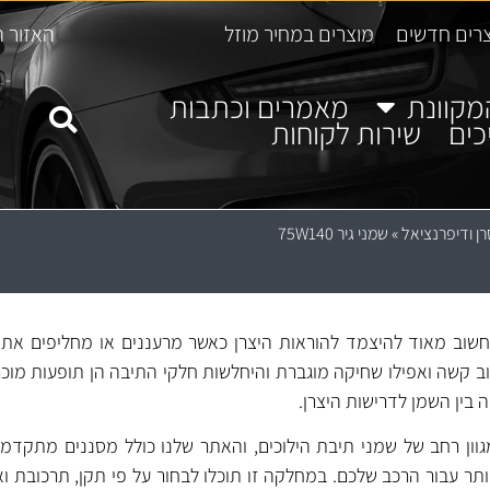
רים חדשים
מוצרים במחיר מוזל
האזור ה
מקוונת
מאמרים וכתבות
כים
שירות לקוחות
רן ודיפרנציאל
»
שמני גיר 75W140
לקת שמני גיר 75W140. חשוב מאוד להיצמד להוראות היצרן כאשר מרעננים או מחליפים
וב קשה ואפילו שחיקה מוגברת והיחלשות חלקי התיבה הן תופעות מוכרו
בין השמן לדרישות היצרן.
גוון רחב של שמני תיבת הילוכים, והאתר שלנו כולל מסננים מתקדמי
ר עבור הרכב שלכם. במחלקה זו תוכלו לבחור על פי תקן, תרכובת ו