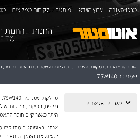
מרכז העזרה
ערוץ הוידאו
מותגים
לקוחות ממליצים
מוצ
החנות
החנות ה
מדרי
אוטוסטור
»
החנות המקוונת
»
שמני תיבת הילוכים
»
שמני תיבת הילוכים ידנית, ס
שמני גיר 75W140
מח
מסננים אפשריים
רעשים, דפיקות, חריקות, שיל
היתר כאשר קיים חוסר התאמה 
אנחנו באוטוסטור מחזיקים מ
למצוא את השמן המתאים ביות