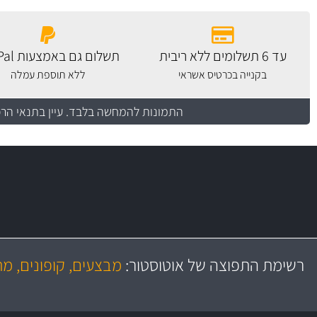
עד 6 תשלומים ללא ריבית
תשלום גם באמצעות PayPal
בקנייה בכרטיס אשראי
ללא תוספת עמלה
התמונות להמחשה בלבד.
עיין בתנאי הר
משלוח מהיר
יותר מ- 500 מסנני שמן, אוויר, דלק וקבינה
כותיות במחיר
באמצעות צ'יטה
רשימת התפוצה של אוטוסטור:
מבצעים, קופונים, מ
משלוחים
גרמ