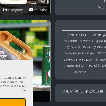
ם
 מוזל
Instagram
Youtube
ק ואוריאה
FERODO (פרודו)
נוזלי קירור
מסנני אוויר
טול)
RainX
Renault (רנו)
רות דלק
מוצרי ניקוי וטיפוח עור ובד
מגבות, ג'ילדות ומטליות
SU (סובארו)
MAZDA (מאזדה)
מחזיקי מפתחות
מזהים אנונימיים וטכנולוג
באתר ובחנות המקוונת. אי
מסוימות באתר. בהחלטתך 
חזרת מוצרים, ביטול הזמנה
שלך.
טיפול לרכב עם אוטוסטו