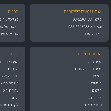
אנחנו זמינים לשירותכם
החנות
טלפון: 03-5503433
בצלאל 6 חולון
ווטסאפ: 058-5503433
ראשון, שלישי, רביעי 
ביטול עיסקה
שני, שישי וערבי חג 09:00
החנות המקוונת
האתר
שמני מנוע
מאמרים וכתב
שמני תיבת הילוכים
מדריכים
נוזלים
מרכז העזרה
תוספים
רשימת תפוצה
חלפים
ערוץ הוידאו
אביזרי רכב
מותגים
מוצרי טיפוח
לקוחות ממליצ