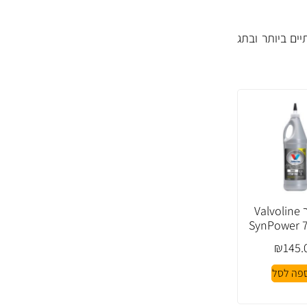
ים ביותר ובתג
שמן גיר Valvoline
SynPower 
₪
145.
פה לסל