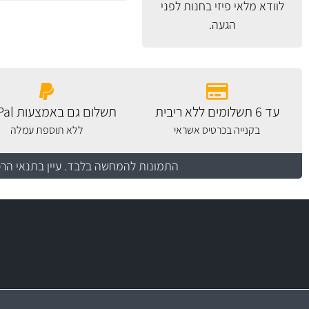
לוודא מלאי פיזי בחנות לפני
הגעה.
עד 6 תשלומים ללא ריבית
תשלום גם באמצעות PayPal
בקנייה בכרטיס אשראי
ללא תוספת עמלה
התמונות להמחשה בלבד.
עיין בתנאי הר
משלוח מהיר
יותר מ- 500 מסנני שמן, אוויר, דלק וקבינה
כותיות במחיר
באמצעות צ'יטה