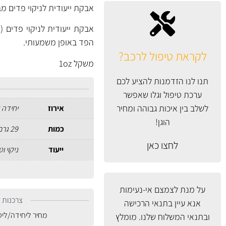
אבקת ייעודית לניקוי פדים מבית Country
אבקת ייעודית לניקוי פדים (
הפד באופן משמעותי.
לקראת טיפול לרכב?
משקל 1oz
תנו לנו הזדמנות להציע לכם
ערכת טיפול וגלו שאפשר
לשלב בין איכות גבוהה ומחיר
אירוז
יחידה 
הוגן!
כמות
29 גרם
לחצו כאן
ייעוד
ניקוי ו
על מנת לצמצם אי-נעימות
צרכנות נ
אנא עיין
בתנאי הרכישה
מחיר ליחידה/לי
ובתנאי המשלוח
שלנו. מומלץ