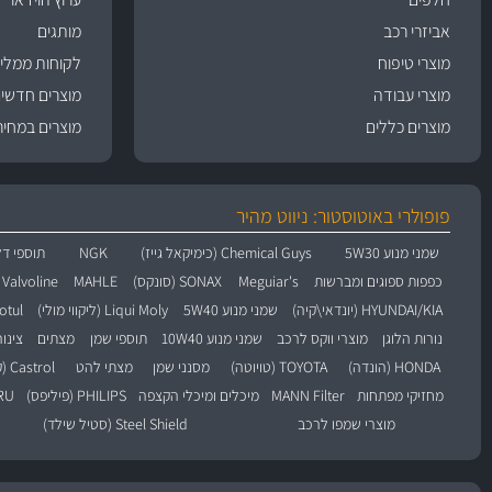
אביזרי רכב
מותגים
מוצרי טיפוח
לקוחות ממליצ
מוצרי עבודה
מוצרים חדשי
מוצרים כללים
מוצרים במחיר
פופולרי באוטוסטור: ניווט מהיר
שמני מנוע 5W30
Chemical Guys (כימיקאל גייז)
NGK
תוספי דל
כפפות ספוגים ומברשות
Meguiar's
SONAX (סונקס)
MAHLE
Valvoline (וולוולין)
HYUNDAI/KIA (יונדאי\קיה)
שמני מנוע 5W40
Liqui Moly (ליקווי מולי)
Motul (מו
נורות הלוגן
מוצרי ווקס לרכב
שמני מנוע 10W40
תוספי שמן
מצתים
צינו
HONDA (הונדה)
TOYOTA (טויוטה)
מסנני שמן
מצתי להט
Castrol (קסטרול)
מחזיקי מפתחות
MANN Filter
מיכלים ומיכלי הקצפה
PHILIPS (פיליפס)
BARU
מוצרי שמפו לרכב
Steel Shield (סטיל שילד)