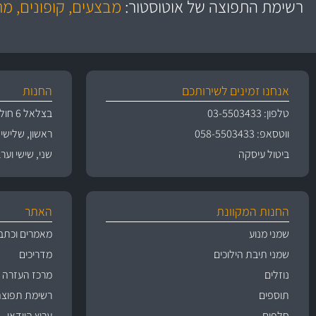
רשימת התפוצה של אוטוסטור:
מבצעים, קופונים, מ
משלוחים
גרמ
אנחנו זמינים לשירותכם
החנות
טלפון: 03-5503433
בצלאל 6 חולון
ווטסאפ: 058-5503433
ראשון, שלישי, רביעי 
ביטול עיסקה
שני, שישי וערבי חג 09:00
החנות המקוונת
האתר
שמני מנוע
מאמרים וכתב
שמני תיבת הילוכים
מדריכים
נוזלים
מרכז העזרה
תוספים
רשימת תפוצה
חלפים
ערוץ הוידאו