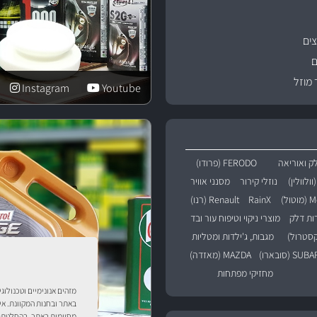
ים
ם
 מוזל
Instagram
Youtube
ק ואוריאה
FERODO (פרודו)
נוזלי קירור
מסנני אוויר
טול)
RainX
Renault (רנו)
רות דלק
מוצרי ניקוי וטיפוח עור ובד
מגבות, ג'ילדות ומטליות
SU (סובארו)
MAZDA (מאזדה)
מחזיקי מפתחות
מזהים אנונימיים וטכנולוג
באתר ובחנות המקוונת. אי
מסוימות באתר. בהחלטתך 