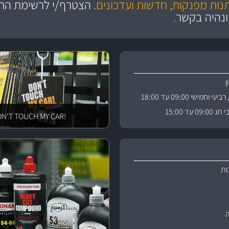
תנות מפנקות, חדשות ועדכונים.
הצטרף/י לרשימת התפ
ניה
והי
ונהיה בקשר
.
וחמישי 09:00 עד 18:00
 עד 15:00
!DON'T TOUCH MY CAR
ות