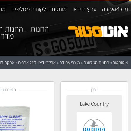
מרכז העזרה
ערוץ הוידאו
מותגים
לקוחות ממליצים
מוצ
החנות
החנות ה
מדרי
אוטוסטור
»
החנות המקוונת
»
מוצרי עבודה
»
אביזרי דיטיילינג אחרים
»
אבקה לניקוי פדים
יצרן
תמונת מוצ
Lake Country