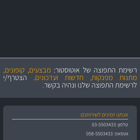
יותר מ- 500 מסנני שמן, אוויר, דלק וקבינה
מחלקת המסננים שלנו עשירה וכוללת מסננים מקוריים ומסננים של MANN
ו- MAHLE גרמניה
מקצועיות
מחירים
הוגנים
ושירות מצויין
רשימת התפוצה של אוטוסטור:
מבצעים, קופונים,
והיצע מוצרים איכותי
מתנות מפנקות, חדשות ועדכונים.
הצטרף/י
לרשימת התפוצה שלנו ונהיה בקשר
.
אנחנו זמינים לשירותכם
טלפון: 03-5503433
ווטסאפ: 058-5503433