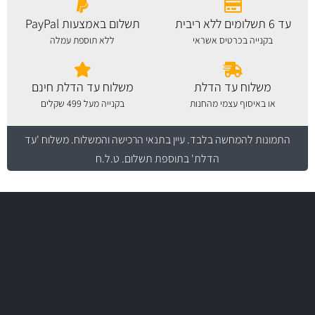
עד 6 תשלומים ללא ריבית
תשלום באמצעות PayPal
בקנייה בכרטיס אשראי
ללא תוספת עמלה
משלוח עד הדלת
משלוח עד הדלת חינם
או באיסוף עצמי מהחנות
בקנייה מעל 499 שקלים
התמונות להמחשה בלבד.
עיין בתנאי הרכישה והמשלוח
. משלוח 'עד
הדלת' בתוספת תשלום. ט.ל.ח
משלוח מהיר
באמצעות צ'יטה
משלוחים