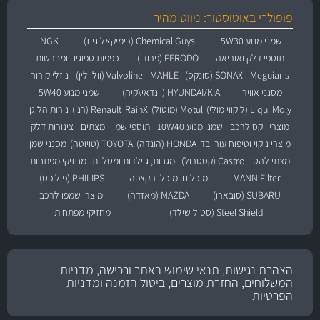
פופולרי באוטוסטור: ניווט מהיר
שמני מנוע 5W30
Chemical Guys (כימיקאל גייז)
NGK
תוספי דלק ואוריאה
FERODO (פרודו)
כפפות ספוגים ומברשות
Meguiar's
SONAX (סונקס)
MAHLE
Valvoline (וולוולין)
נוזלי קירור
מסנני אוויר
HYUNDAI/KIA (יונדאי\קיה)
שמני מנוע 5W40
Liqui Moly (ליקווי מולי)
Motul (מוטול)
RainX
Renault (רנו)
נורות הלוגן
מוצרי ווקס לרכב
שמני מנוע 10W40
תוספי שמן
מצתים
צינורות דלק
מוצרי ניקוי וטיפוח עור ובד
HONDA (הונדה)
TOYOTA (טויוטה)
מסנני שמן
מצתי להט
Castrol (קסטרול)
מגבות, ג'ילדות ומטליות
מחזיקי מפתחות
MANN Filter
מיכלים ומיכלי הקצפה
PHILIPS (פיליפס)
SUBARU (סובארו)
MAZDA (מאזדה)
מוצרי שמפו לרכב
Steel Shield (סטיל שילד)
מחזיקי מפתחות
הצהרת נגישות, תנאי שימוש באתר ורכישה, מדניות
המשלוחים, החזרת מוצרים, ביטול הזמנה ומדניות
הפרטיות