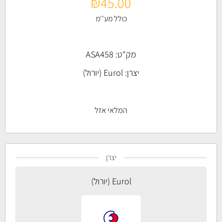
₪
45.00
כולל מע''מ
מק"ט: ASA458
יצרן:
Eurol (יורול)
המלאי אזל
יצרן
Eurol (יורול)