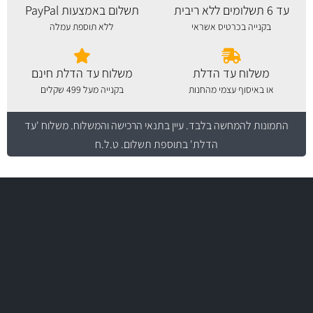
עד 6 תשלומים ללא ריבית
תשלום באמצעות PayPal
בקנייה בכרטיס אשראי
ללא תוספת עמלה
משלוח עד הדלת
משלוח עד הדלת חינם
או באיסוף עצמי מהחנות
בקנייה מעל 499 שקלים
התמונות להמחשה בלבד.
עיין בתנאי הרכישה והמשלוח
. משלוח 'עד
הדלת' בתוספת תשלום. ט.ל.ח
משלוח מהיר
באמצעות צ'יטה
משלוחים