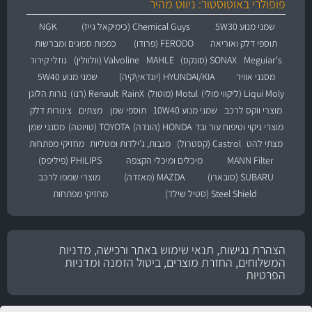
פופולרי באוטוסטור: ניווט מהיר
שמני מנוע 5W30
Chemical Guys (כימיקאל גייז)
NGK
תוספי דלק ואוריאה
FERODO (פרודו)
כפפות ספוגים ומברשות
Meguiar's
SONAX (סונקס)
MAHLE
Valvoline (וולוולין)
נוזלי קירור
מסנני אוויר
HYUNDAI/KIA (יונדאי\קיה)
שמני מנוע 5W40
Liqui Moly (ליקווי מולי)
Motul (מוטול)
RainX
Renault (רנו)
נורות הלוגן
מוצרי ווקס לרכב
שמני מנוע 10W40
תוספי שמן
מצתים
צינורות דלק
מוצרי ניקוי וטיפוח עור ובד
HONDA (הונדה)
TOYOTA (טויוטה)
מסנני שמן
מצתי להט
Castrol (קסטרול)
מגבות, ג'ילדות ומטליות
מחזיקי מפתחות
MANN Filter
מיכלים ומיכלי הקצפה
PHILIPS (פיליפס)
SUBARU (סובארו)
MAZDA (מאזדה)
מוצרי שמפו לרכב
Steel Shield (סטיל שילד)
מחזיקי מפתחות
הצהרת נגישות, תנאי שימוש באתר ורכישה, מדניות
המשלוחים, החזרת מוצרים, ביטול הזמנה ומדניות
הפרטיות