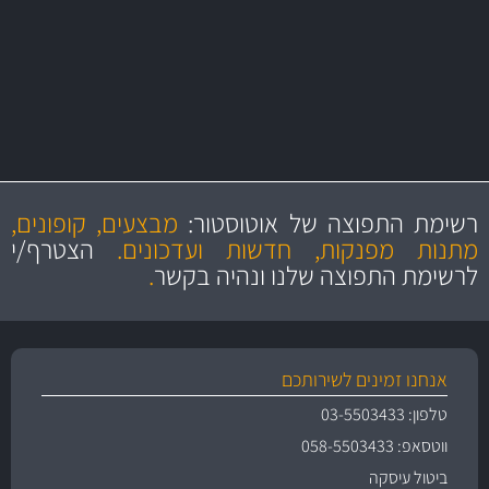
יותר מ- 500 מסנני שמן, אוויר, דלק וקבינה
מחלקת המסננים שלנו עשירה וכוללת מסננים מקוריים ומסננים של MANN
ו- MAHLE גרמניה
מקצועיות
מחירים
הוגנים
ושירות מצויין
רשימת התפוצה של אוטוסטור:
מבצעים, קופונים,
והיצע מוצרים איכותי
מתנות מפנקות, חדשות ועדכונים.
הצטרף/י
לרשימת התפוצה שלנו ונהיה בקשר
.
אנחנו זמינים לשירותכם
טלפון: 03-5503433
ווטסאפ: 058-5503433
ביטול עיסקה