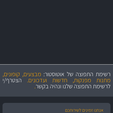
משלוח מהיר
באמצעות צ'יטה
משלוחים
יותר מ- 400 מוצרי טיפוח לרכב
MAN
בקרו במחלקת מוצרי טיפוח הרכב שלנו עם היצע עשיר, מקצועי ועם תגי
מחיר מעולים!
מקצועיות
מחירים
הוגנים
ושירות מצויין
רשימת התפוצה של אוטוסטור:
מבצעים, קופונים,
והיצע מוצרים איכותי
מתנות מפנקות, חדשות ועדכונים.
הצטרף/י
לרשימת התפוצה שלנו ונהיה בקשר
.
אנחנו זמינים לשירותכם