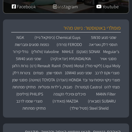
Facebook
Instagram
Youtube
פופולרי באוטוסטור: ניווט מהיר
שמני מנוע 5W30
Chemical Guys (כימיקאל גייז)
NGK
תוספי דלק ואוריאה
FERODO (פרודו)
כפפות ספוגים ומברשות
Meguiar's
SONAX (סונקס)
MAHLE
Valvoline (וולוולין)
נוזלי קירור
מסנני אוויר
HYUNDAI/KIA (יונדאי\קיה)
שמני מנוע 5W40
Liqui Moly (ליקווי מולי)
Motul (מוטול)
RainX
Renault (רנו)
נורות הלוגן
מוצרי ווקס לרכב
שמני מנוע 10W40
תוספי שמן
מצתים
צינורות דלק
מוצרי ניקוי וטיפוח עור ובד
HONDA (הונדה)
TOYOTA (טויוטה)
מסנני שמן
מצתי להט
Castrol (קסטרול)
מגבות, ג'ילדות ומטליות
מחזיקי מפתחות
MANN Filter
מיכלים ומיכלי הקצפה
PHILIPS (פיליפס)
SUBARU (סובארו)
MAZDA (מאזדה)
מוצרי שמפו לרכב
Steel Shield (סטיל שילד)
מחזיקי מפתחות
הצהרת נגישות, תנאי שימוש באתר ורכישה, מדניות