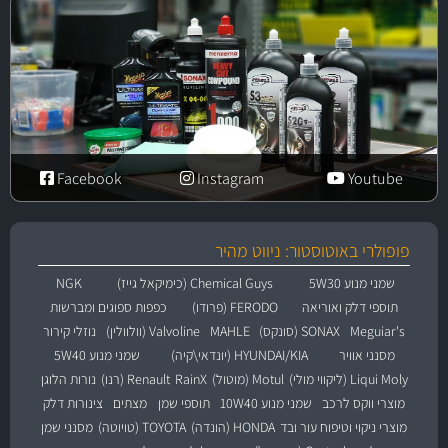
Facebook
Instagram
Youtube
פופולרי באוטוסטור: ניווט מהיר
שמני מנוע 5W30
Chemical Guys (כימיקאל גייז)
NGK
תוספי דלק ואוריאה
FERODO (פרודו)
כפפות ספוגים ומברשות
Meguiar's
SONAX (סונקס)
MAHLE
Valvoline (וולוולין)
נוזלי קירור
מסנני אוויר
HYUNDAI/KIA (יונדאי\קיה)
שמני מנוע 5W40
Liqui Moly (ליקווי מולי)
Motul (מוטול)
RainX
Renault (רנו)
נורות הלוגן
מוצרי ווקס לרכב
שמני מנוע 10W40
תוספי שמן
מצתים
צינורות דלק
מוצרי ניקוי וטיפוח עור ובד
HONDA (הונדה)
TOYOTA (טויוטה)
מסנני שמן