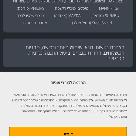
מצתי להט
Castrol (קסטרול)
מגבות, ג'ילדות ומטליות
מחזיקי מפתחות
MANN Filter
מיכלים ומיכלי הקצפה
PHILIPS (פיליפס)
SUBARU (סובארו)
MAZDA (מאזדה)
מוצרי שמפו לרכב
Steel Shield (סטיל שילד)
מחזיקי מפתחות
הצהרת נגישות, תנאי שימוש באתר ורכישה, מדניות
המשלוחים, החזרת מוצרים, ביטול הזמנה ומדניות
הפרטיות
הסכמה לקובצי עוגיות
מזהים אנונימיים וטכנולוגיות עוגיות מסייעות לנו ולנותני השירות שלנו להתאים באופן אישי
ולשפר את חוויית השימוש שלך באתר ובחנות המקוונת. אי הסכמה או ביטול הסכמה לשימוש
בקבצי עוגיות עלולים להשפיע לרעה על תכונות ופונקציות מסוימות באתר. בהחלטתך
להסכים לשימוש בקבצי עוגיות אתה מאשר לטכנולוגיות אלו לאסוף מידע מהמכשיר
ומהדפדפן שלך.
טיפול לרכב עם אוטוסטור!
אפשר