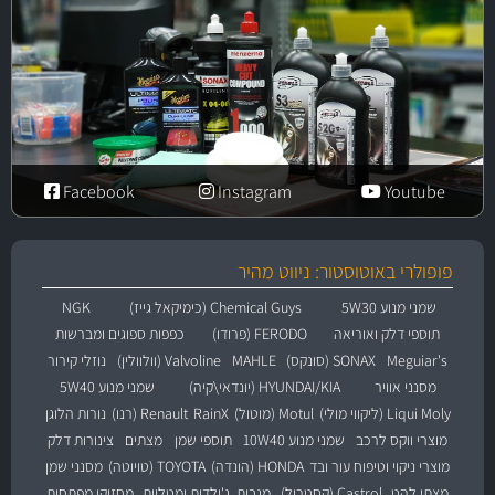
Facebook
Instagram
Youtube
פופולרי באוטוסטור: ניווט מהיר
שמני מנוע 5W30
Chemical Guys (כימיקאל גייז)
NGK
תוספי דלק ואוריאה
FERODO (פרודו)
כפפות ספוגים ומברשות
Meguiar's
SONAX (סונקס)
MAHLE
Valvoline (וולוולין)
נוזלי קירור
מסנני אוויר
HYUNDAI/KIA (יונדאי\קיה)
שמני מנוע 5W40
Liqui Moly (ליקווי מולי)
Motul (מוטול)
RainX
Renault (רנו)
נורות הלוגן
מוצרי ווקס לרכב
שמני מנוע 10W40
תוספי שמן
מצתים
צינורות דלק
מוצרי ניקוי וטיפוח עור ובד
HONDA (הונדה)
TOYOTA (טויוטה)
מסנני שמן
מצתי להט
Castrol (קסטרול)
מגבות, ג'ילדות ומטליות
מחזיקי מפתחות