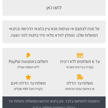
לחצו כאן
על מנת לצמצם אי-נעימות אנא עיין
בתנאי הרכישה ובתנאי
המשלוח
שלנו. מומלץ לוודא מלאי פיזי בחנות לפני הגעה.
עד 6 תשלומים ללא ריבית
תשלום באמצעות PayPal
בקנייה בכרטיס אשראי
ללא תוספת עמלה
משלוח עד הדלת
משלוח עד הדלת חינם
או באיסוף עצמי מהחנות
בקנייה מעל 499 שקלים
התמונות להמחשה בלבד.
עיין בתנאי הרכישה והמשלוח
. משלוח 'עד
הדלת' בתוספת תשלום. ט.ל.ח