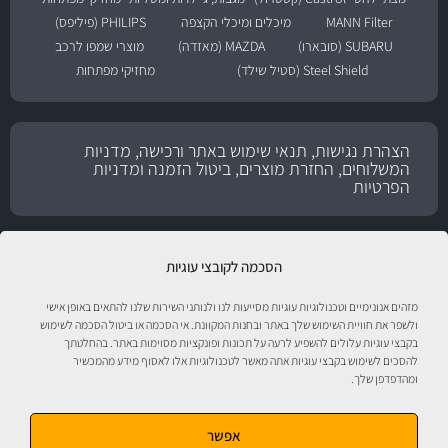
MANN Filter
מיכלים ומיכלי הקצפה
PHILIPS (פיליפס)
SUBARU (סובארו)
MAZDA (מאזדה)
מוצרי שמפו לרכב
Steel Shield (סטיל שילד)
מחזיקי מפתחות
הצהרת נגישות, תנאי שימוש באתר ורכישה, מדניות
המשלוחים, החזרת מוצרים, ביטול הזמנה ומדניות
הפרטיות
הסכמה לקובצי עוגיות
מזהים אנונימיים וטכנולוגיות עוגיות מסייעות לנו ולנותני השירות שלנו להתאים באופן אישי
ולשפר את חוויית השימוש שלך באתר ובחנות המקוונת. אי הסכמה או ביטול הסכמה לשימוש
בקבצי עוגיות עלולים להשפיע לרעה על תכונות ופונקציות מסוימות באתר. בהחלטתך
להסכים לשימוש בקבצי עוגיות אתה מאשר לטכנולוגיות אלו לאסוף מידע מהמכשיר
טיפול לרכב עם אוטוסטור!
ומהדפדפן שלך.
אפשר