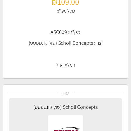
₪
109.00
כולל מע''מ
מק"ט: ASC609
יצרן:
Scholl Concepts (שול קונספטס)
המלאי אזל
יצרן
Scholl Concepts (שול קונספטס)