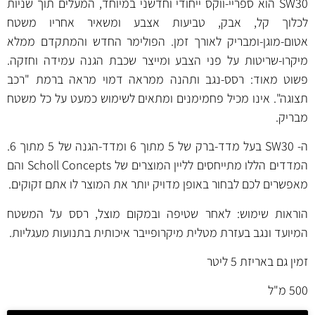
SW30 הוא ספריי-ווקס ייחודי וחדשני במיוחד, המעלים תוך שניות
לכלוך קל, אבק, טביעות אצבע ומשאיר אחריו משטח
אטום-מוגן-ומבריק לאורך זמן. הפולימר החדש והמתקדם ממלא
מיקרו-שריטות על פני הצבע ומייצר שכבת הגנה עמידה וחזקה.
פשוט מאוד: רסס-נגב ותהנה ממראה דמוי מראה ברמת "רכב
תצוגה". אינו מכיל פחמימנים ומתאים לשימוש כמעט על כל משטח
מבריק.
ה- SW30 בעל מדד-ברק של 5 מתוך 6 ומדד-הגנה של 5 מתוך 6.
המדדים הללו מתייחסים לליין המוצרים של Scholl Concepts והם
מאפשרים לכם לבחור באופן מדויק יותר את המוצר לו אתם זקוקים.
הוראות שימוש: לאחר שטיפה ובמקום מוצל, רסס על המשטח
המיועד ונגב בעזרת מטלית מיקרופייבר איכותית בתנועות מעגליות.
זמין גם באריזת 5 ליטר
500 מ"ל