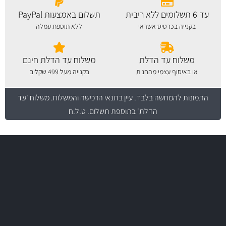
עד 6 תשלומים ללא ריבית
תשלום באמצעות PayPal
בקנייה בכרטיס אשראי
ללא תוספת עמלה
משלוח עד הדלת
משלוח עד הדלת חינם
או באיסוף עצמי מהחנות
בקנייה מעל 499 שקלים
התמונות להמחשה בלבד.
עיין בתנאי הרכישה והמשלוח
. משלוח 'עד
הדלת' בתוספת תשלום. ט.ל.ח
משלוח מהיר
באמצעות צ'יטה
משלוחים