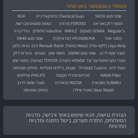
פופולרי באוטוסטור: ניווט מהיר
שמני מנוע 5W30
Chemical Guys (כימיקאל גייז)
NGK
תוספי דלק ואוריאה
FERODO (פרודו)
כפפות ספוגים ומברשות
Meguiar's
SONAX (סונקס)
MAHLE
Valvoline (וולוולין)
נוזלי קירור
מסנני אוויר
HYUNDAI/KIA (יונדאי\קיה)
שמני מנוע 5W40
Liqui Moly (ליקווי מולי)
Motul (מוטול)
RainX
Renault (רנו)
נורות הלוגן
מוצרי ווקס לרכב
שמני מנוע 10W40
תוספי שמן
מצתים
צינורות דלק
מוצרי ניקוי וטיפוח עור ובד
HONDA (הונדה)
TOYOTA (טויוטה)
מסנני שמן
מצתי להט
Castrol (קסטרול)
מגבות, ג'ילדות ומטליות
מחזיקי מפתחות
MANN Filter
מיכלים ומיכלי הקצפה
PHILIPS (פיליפס)
SUBARU (סובארו)
MAZDA (מאזדה)
מוצרי שמפו לרכב
Steel Shield (סטיל שילד)
מחזיקי מפתחות
הצהרת נגישות, תנאי שימוש באתר ורכישה, מדניות
המשלוחים, החזרת מוצרים, ביטול הזמנה ומדניות
הפרטיות