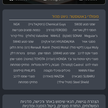
פופולרי באוטוסטור: ניווט מהיר
שמני מנוע 5W30
Chemical Guys (כימיקאל גייז)
NGK
תוספי דלק ואוריאה
FERODO (פרודו)
כפפות ספוגים ומברשות
Meguiar's
SONAX (סונקס)
MAHLE
Valvoline (וולוולין)
נוזלי קירור
מסנני אוויר
HYUNDAI/KIA (יונדאי\קיה)
שמני מנוע 5W40
Liqui Moly (ליקווי מולי)
Motul (מוטול)
RainX
Renault (רנו)
נורות הלוגן
מוצרי ווקס לרכב
שמני מנוע 10W40
תוספי שמן
מצתים
צינורות דלק
מוצרי ניקוי וטיפוח עור ובד
HONDA (הונדה)
TOYOTA (טויוטה)
מסנני שמן
מצתי להט
Castrol (קסטרול)
מגבות, ג'ילדות ומטליות
מחזיקי מפתחות
MANN Filter
מיכלים ומיכלי הקצפה
PHILIPS (פיליפס)
SUBARU (סובארו)
MAZDA (מאזדה)
מוצרי שמפו לרכב
Steel Shield (סטיל שילד)
מחזיקי מפתחות
הצהרת נגישות, תנאי שימוש באתר ורכישה, מדניות
המשלוחים, החזרת מוצרים, ביטול הזמנה ומדניות