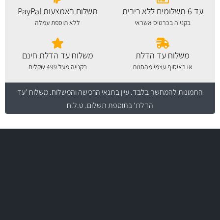
עד 6 תשלומים ללא ריבית
תשלום באמצעות PayPal
בקנייה בכרטיס אשראי
ללא תוספת עמלה
משלוח עד הדלת
משלוח עד הדלת חינם
או באיסוף עצמי מהחנות
בקנייה מעל 499 שקלים
התמונות להמחשה בלבד.
עיין בתנאי הרכישה והמשלוח
. משלוח 'עד
הדלת' בתוספת תשלום. ט.ל.ח
משלוח מהיר
באמצעות צ'יטה
משלוחים