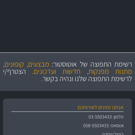
יותר מ- 500 מסנני שמן, אוויר, דלק וקבינה
מחלקת המסננים שלנו עשירה וכוללת מסננים מקוריים ומסננים של MANN
ו- MAHLE גרמניה
מקצועיות
מחירים
הוגנים
ושירות מצויין
רשימת התפוצה של אוטוסטור:
מבצעים, קופונים,
והיצע מוצרים איכותי
מתנות מפנקות, חדשות ועדכונים.
הצטרף/י
לרשימת התפוצה שלנו ונהיה בקשר
.
אנחנו זמינים לשירותכם
טלפון: 03-5503433
ווטסאפ: 058-5503433
ביטול עיסקה