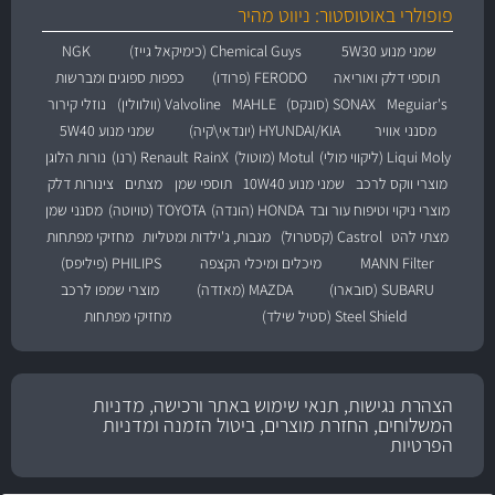
פופולרי באוטוסטור: ניווט מהיר
שמני מנוע 5W30
Chemical Guys (כימיקאל גייז)
NGK
תוספי דלק ואוריאה
FERODO (פרודו)
כפפות ספוגים ומברשות
Meguiar's
SONAX (סונקס)
MAHLE
Valvoline (וולוולין)
נוזלי קירור
מסנני אוויר
HYUNDAI/KIA (יונדאי\קיה)
שמני מנוע 5W40
Liqui Moly (ליקווי מולי)
Motul (מוטול)
RainX
Renault (רנו)
נורות הלוגן
מוצרי ווקס לרכב
שמני מנוע 10W40
תוספי שמן
מצתים
צינורות דלק
מוצרי ניקוי וטיפוח עור ובד
HONDA (הונדה)
TOYOTA (טויוטה)
מסנני שמן
מצתי להט
Castrol (קסטרול)
מגבות, ג'ילדות ומטליות
מחזיקי מפתחות
MANN Filter
מיכלים ומיכלי הקצפה
PHILIPS (פיליפס)
SUBARU (סובארו)
MAZDA (מאזדה)
מוצרי שמפו לרכב
Steel Shield (סטיל שילד)
מחזיקי מפתחות
הצהרת נגישות, תנאי שימוש באתר ורכישה, מדניות
המשלוחים, החזרת מוצרים, ביטול הזמנה ומדניות
הפרטיות