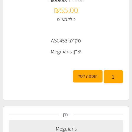
המחיר באוטוסטור:
₪
55.00
כולל מע''מ
מק"ט: ASC453
יצרן:
Meguiar's
הוספה לסל
יצרן
Meguiar's