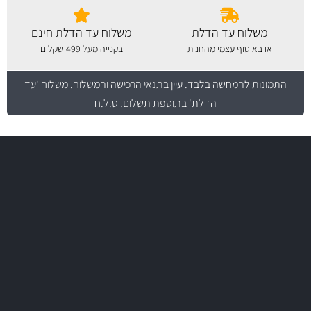
משלוח עד הדלת
משלוח עד הדלת חינם
או באיסוף עצמי מהחנות
בקנייה מעל 499 שקלים
התמונות להמחשה בלבד.
עיין בתנאי הרכישה והמשלוח
. משלוח 'עד
הדלת' בתוספת תשלום. ט.ל.ח
משלוח מהיר
באמצעות צ'יטה
משלוחים
יותר מ- 500 מסנני שמן, אוויר, דלק וקבינה