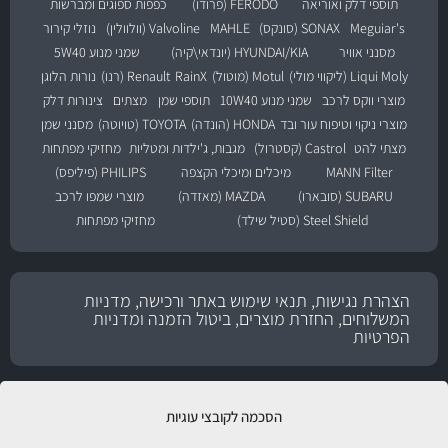
תוספי דלק ואוריאה
FERODO (פרודו)
כפפות ספוגים ומברשות
Meguiar's
SONAX (סונקס)
MAHLE
Valvoline (וולוולין)
נוזלי קירור
מסנני אוויר
HYUNDAI/KIA (יונדאי\קיה)
שמני מנוע 5W40
Liqui Moly (ליקווי מולי)
Motul (מוטול)
RainX
Renault (רנו)
נורות הלוגן
מוצרי ווקס לרכב
שמני מנוע 10W40
תוספי שמן
מצתים
צינורות דלק
מוצרי ניקוי וטיפוח עור ובד
HONDA (הונדה)
TOYOTA (טויוטה)
מסנני שמן
מצתי להט
Castrol (קסטרול)
מגבות, ג'ילדות ומטליות
מחזיקי מפתחות
MANN Filter
מיכלים ומיכלי הקצפה
PHILIPS (פיליפס)
SUBARU (סובארו)
MAZDA (מאזדה)
מוצרי שמפו לרכב
Steel Shield (סטיל שילד)
מחזיקי מפתחות
הצהרת נגישות, תנאי שימוש באתר ורכישה, מדניות
המשלוחים, החזרת מוצרים, ביטול הזמנה ומדניות
הפרטיות
הסכמה לקובצי עוגיות