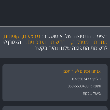
מחלקת המסננים שלנו עשירה וכוללת מסננים מקוריים ומסננים של MANN
ו- MAHLE גרמניה
מקצועיות
מחירים
הוגנים
ושירות מצויין
רשימת התפוצה של אוטוסטור:
מבצעים, קופונים,
והיצע מוצרים איכותי
מתנות מפנקות, חדשות ועדכונים.
הצטרף/י
לרשימת התפוצה שלנו ונהיה בקשר
.
אנחנו זמינים לשירותכם
טלפון: 03-5503433
ווטסאפ: 058-5503433
ביטול עיסקה