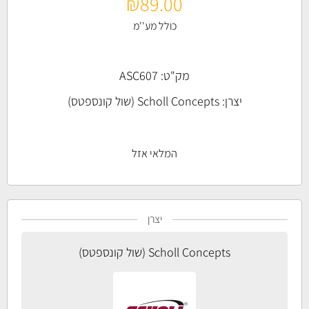
₪
89.00
כולל מע''מ
מק"ט: ASC607
יצרן:
Scholl Concepts (שול קונספטס)
המלאי אזל
יצרן
Scholl Concepts (שול קונספטס)