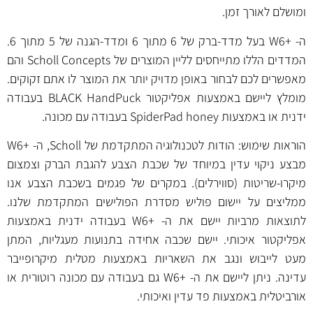
ומושלם לאורך זמן.
ה- +W6 בעל מדד-ברק של 6 מתוך 6 ומדד-הגנה של 5 מתוך 6.
המדדים הללו מתייחסים לליין המוצרים של Scholl Concepts והם
מאפשרים לכם לבחור באופן מדויק יותר את המוצר לו אתם זקוקים.
מומלץ ליישם באמצעות אפליקטור BLACK HandPuck בעבודה
ידנית או באמצעות SpiderPad honey בעבודה עם מכונה.
הוראות שימוש: הודות לטכנולוגיה המתקדמת של Scholl, ה- +W6
מבצע ניקוי עדין במיוחד של שכבת הצבע להגבת הברק וצמצום
מיקרו-שריטות (סווירלים). במקרים של פגמים בשכבת הצבע אנו
ממליצים על יישום פוליש מסדרת הפולישים המתקדמת שלנו.
לתוצאות מרביות יישם את ה- +W6 בעבודה ידנית באמצעות
אפליקטור איכותי. יישם שכבה אחידה בתנועות מעגליות, המתן
מעט לייבוש ונגב את השאריות באמצעות מטלית מיקרופייבר
עדינה. ניתן ליישם את ה- +W6 גם בעבודה עם מכונה רוטורית או
אורביטלית באמצעות פד עדין ואיכותי.