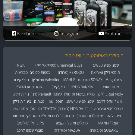
Facebook
Instagram
Youtube
פופולרי באוטוסטור: ניווט מהיר
שמני מנוע 5W30
Chemical Guys (כימיקאל גייז)
NGK
תוספי דלק ואוריאה
FERODO (פרודו)
כפפות ספוגים ומברשות
Meguiar's
SONAX (סונקס)
MAHLE
Valvoline (וולוולין)
נוזלי קירור
מסנני אוויר
HYUNDAI/KIA (יונדאי\קיה)
שמני מנוע 5W40
Liqui Moly (ליקווי מולי)
Motul (מוטול)
RainX
Renault (רנו)
נורות הלוגן
מוצרי ווקס לרכב
שמני מנוע 10W40
תוספי שמן
מצתים
צינורות דלק
מוצרי ניקוי וטיפוח עור ובד
HONDA (הונדה)
TOYOTA (טויוטה)
מסנני שמן
מצתי להט
Castrol (קסטרול)
מגבות, ג'ילדות ומטליות
מחזיקי מפתחות
MANN Filter
מיכלים ומיכלי הקצפה
PHILIPS (פיליפס)
SUBARU (סובארו)
MAZDA (מאזדה)
מוצרי שמפו לרכב