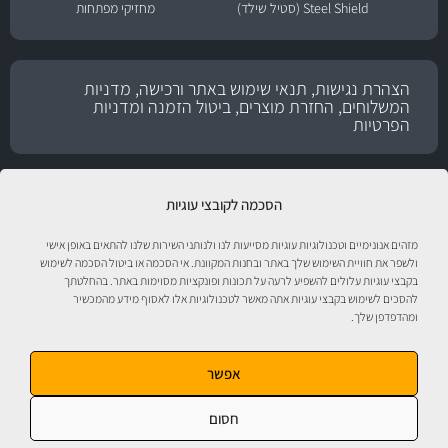
Steel Shield (סטיל שילד)
מחזיקי מפתחות
הצהרת נגישות, תנאי שימוש באתר ורכישה, מדניות
המשלוחים, החזרת מוצרים, ביטול הזמנה ומדניות
הפרטיות
הסכמה לקובצי עוגיות
מזהים אנונימיים וטכנולוגיות עוגיות מסייעות לנו ולנותני השירות שלנו להתאים באופן אישי
ולשפר את חוויית השימוש שלך באתר ובחנות המקוונת. אי הסכמה או ביטול הסכמה לשימוש
בקבצי עוגיות עלולים להשפיע לרעה על תכונות ופונקציות מסוימות באתר. בהחלטתך
להסכים לשימוש בקבצי עוגיות אתה מאשר לטכנולוגיות אלו לאסוף מידע מהמכשיר
ומהדפדפן שלך.
טיפול לרכב עם אוטוסטור!
אפשר
חסום
אוטוסטור - ספורט מוטורי, חלקי חילוף, אביזרים, שמנים, נוזלים, חומרי עבודה ומוצרי