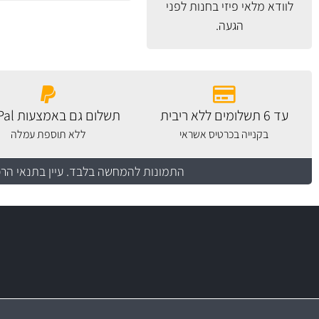
לוודא מלאי פיזי בחנות לפני
הגעה.
עד 6 תשלומים ללא ריבית
תשלום גם באמצעות PayPal
בקנייה בכרטיס אשראי
ללא תוספת עמלה
התמונות להמחשה בלבד.
עיין בתנאי הר
משלוח מהיר
יותר מ- 500 מסנני שמן, אוויר, דלק וקבינה
כותיות במחיר
באמצעות צ'יטה