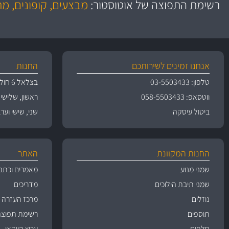
רשימת התפוצה של אוטוסטור:
מבצעים, קופונים, מ
משלוחים
גרמ
אנחנו זמינים לשירותכם
החנות
טלפון: 03-5503433
בצלאל 6 חולון
ווטסאפ: 058-5503433
ראשון, שלישי, רביעי 
ביטול עיסקה
שני, שישי וערבי חג 09:00
החנות המקוונת
האתר
שמני מנוע
מאמרים וכתב
שמני תיבת הילוכים
מדריכים
נוזלים
מרכז העזרה
תוספים
רשימת תפוצה
חלפים
ערוץ הוידאו