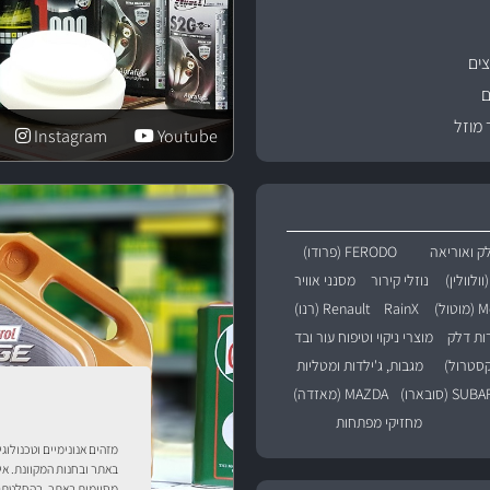
ים
ם
 מוזל
Instagram
Youtube
ק ואוריאה
FERODO (פרודו)
נוזלי קירור
מסנני אוויר
טול)
RainX
Renault (רנו)
רות דלק
מוצרי ניקוי וטיפוח עור ובד
מגבות, ג'ילדות ומטליות
SU (סובארו)
MAZDA (מאזדה)
מחזיקי מפתחות
מזהים אנונימיים וטכנולוג
באתר ובחנות המקוונת. אי
מסוימות באתר. בהחלטתך 