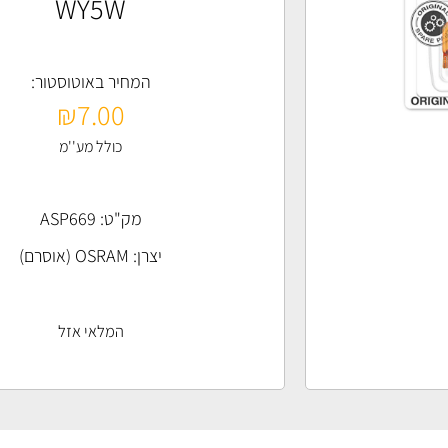
WY5W
המחיר באוטוסטור:
₪
7.00
כולל מע''מ
מק"ט: ASP669
יצרן:
OSRAM (אוסרם)
המלאי אזל