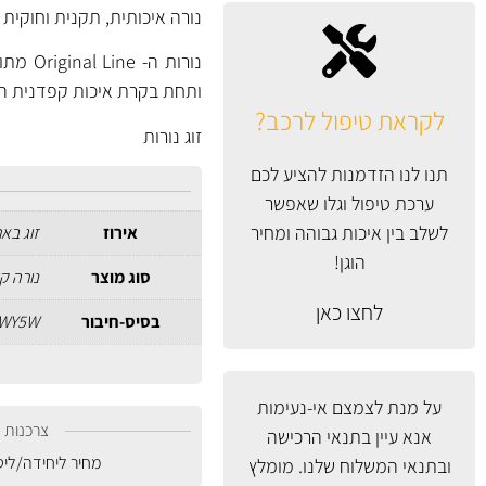
נורה איכותית, תקנית וחוקית בבסיס חיבור WY5W מסדרת  Line
נורות 
ותחת בקרת איכות קפדנית המב
לקראת טיפול לרכב?
זוג נורות
תנו לנו הזדמנות להציע לכם
ערכת טיפול וגלו שאפשר
לשלב בין איכות גבוהה ומחיר
אירוז
זוג בא
הוגן!
סוג מוצר
נורה קו
לחצו כאן
בסיס-חיבור
WY5W
על מנת לצמצם אי-נעימות
צרכנות נ
אנא עיין
בתנאי הרכישה
מחיר ליחידה/לי
ובתנאי המשלוח
שלנו. מומלץ