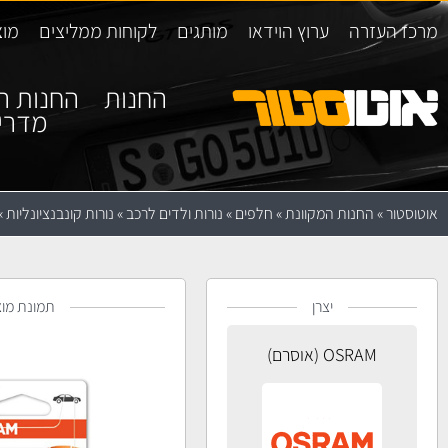
מרכז העזרה
ערוץ הוידאו
מותגים
לקוחות ממליצים
מוצ
החנות
החנות ה
מדרי
אוטוסטור
»
החנות המקוונת
»
חלפים
»
נורות ולדים לרכב
»
נורות קונבנציונליות
»
יצרן
תמונת מוצ
OSRAM (אוסרם)