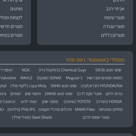
אביזרי רכב
מותגים
מוצרי טיפוח
לקוחות ממליצ
מוצרי עבודה
מוצרים חדשי
מוצרים כללים
מוצרים במחיר
פופולרי באוטוסטור: ניווט מהיר
שמני מנוע 5W30
Chemical Guys (כימיקאל גייז)
NGK
תוספי דל
כפפות ספוגים ומברשות
Meguiar's
SONAX (סונקס)
MAHLE
Valvoline (וולוולין)
HYUNDAI/KIA (יונדאי\קיה)
שמני מנוע 5W40
Liqui Moly (ליקווי מולי)
Motul (מו
נורות הלוגן
מוצרי ווקס לרכב
שמני מנוע 10W40
תוספי שמן
מצתים
צינו
HONDA (הונדה)
TOYOTA (טויוטה)
מסנני שמן
מצתי להט
Castrol (קסטרול)
מחזיקי מפתחות
MANN Filter
מיכלים ומיכלי הקצפה
PHILIPS (פיליפס)
BARU
מוצרי שמפו לרכב
Steel Shield (סטיל שילד)