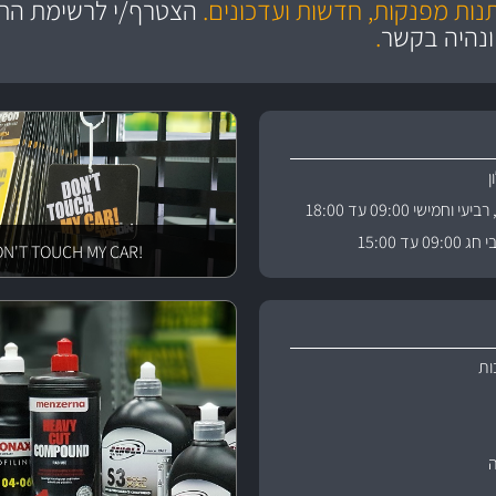
תנות מפנקות, חדשות ועדכונים.
הצטרף/י לרשימת התפ
ניה
והי
ונהיה בקשר
.
וחמישי 09:00 עד 18:00
 עד 15:00
!DON'T TOUCH MY CAR
ות