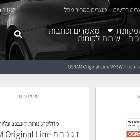
רים חדשים
מוצרים במחיר מוזל
האזור ה
מקוונת
מאמרים וכתבות
כים
שירות לקוחות
זוג נורות OSRAM Original Line WY5W
ר
פרטי המוצר
מחלקה:
נורות קונבנציונליו
זוג נורות iginal Line