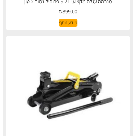
מגבהה עגלה מקצועי S-2T פרופיל-נמוך 2 טון
₪
899.00
מידע נוסף