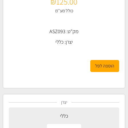
₪
125.00
כולל מע''מ
מק"ט: ASZ093
יצרן:
כללי
הוספה לסל
יצרן
כללי