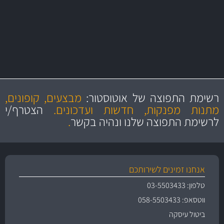
יותר מ- 400 מוצרי טיפוח לרכב
MAN
בקרו במחלקת מוצרי טיפוח הרכב שלנו עם היצע עשיר, מקצועי ועם תגי
מחיר מעולים!
מקצועיות
מחירים
הוגנים
ושירות מצויין
רשימת התפוצה של אוטוסטור:
מבצעים, קופונים,
והיצע מוצרים איכותי
מתנות מפנקות, חדשות ועדכונים.
הצטרף/י
לרשימת התפוצה שלנו ונהיה בקשר
.
אנחנו זמינים לשירותכם
טלפון: 03-5503433
ווטסאפ: 058-5503433
ביטול עיסקה