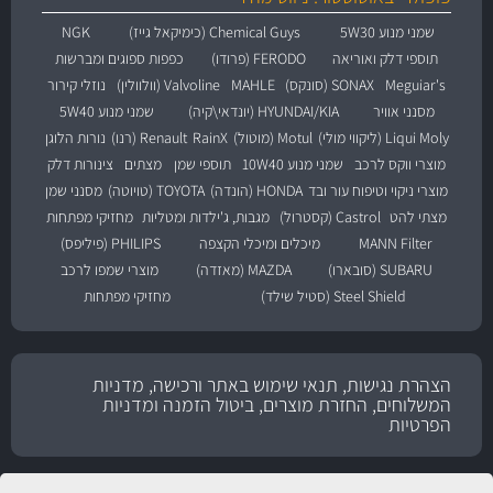
שמני מנוע 5W30
Chemical Guys (כימיקאל גייז)
NGK
תוספי דלק ואוריאה
FERODO (פרודו)
כפפות ספוגים ומברשות
Meguiar's
SONAX (סונקס)
MAHLE
Valvoline (וולוולין)
נוזלי קירור
מסנני אוויר
HYUNDAI/KIA (יונדאי\קיה)
שמני מנוע 5W40
Liqui Moly (ליקווי מולי)
Motul (מוטול)
RainX
Renault (רנו)
נורות הלוגן
מוצרי ווקס לרכב
שמני מנוע 10W40
תוספי שמן
מצתים
צינורות דלק
מוצרי ניקוי וטיפוח עור ובד
HONDA (הונדה)
TOYOTA (טויוטה)
מסנני שמן
מצתי להט
Castrol (קסטרול)
מגבות, ג'ילדות ומטליות
מחזיקי מפתחות
MANN Filter
מיכלים ומיכלי הקצפה
PHILIPS (פיליפס)
SUBARU (סובארו)
MAZDA (מאזדה)
מוצרי שמפו לרכב
Steel Shield (סטיל שילד)
מחזיקי מפתחות
הצהרת נגישות, תנאי שימוש באתר ורכישה, מדניות
המשלוחים, החזרת מוצרים, ביטול הזמנה ומדניות
הפרטיות