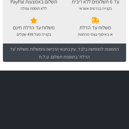
עד 6 תשלומים ללא ריבית
תשלום באמצעות PayPal
בקנייה בכרטיס אשראי
ללא תוספת עמלה
משלוח עד הדלת
משלוח עד הדלת חינם
או באיסוף עצמי מהחנות
בקנייה מעל 499 שקלים
התמונות להמחשה בלבד.
עיין בתנאי הרכישה והמשלוח
. משלוח 'עד
הדלת' בתוספת תשלום. ט.ל.ח
משלוח מהיר
באמצעות צ'יטה
משלוחים