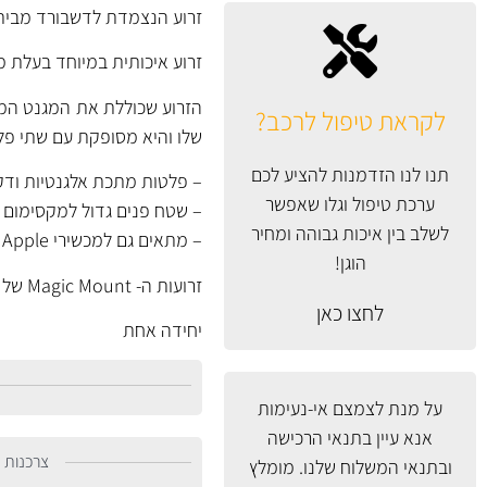
זרוע הנצמדת לדשבורד מבית Scosche העולמי
זרוע איכותית במיוחד בעלת מג
הזרוע שכוללת את המגנט המת
לקראת טיפול לרכב?
שלו והיא מסופקת עם שתי פלטות (
תנו לנו הזדמנות להציע לכם
– פלטות מתכת אלגנטיות ודק
ערכת טיפול וגלו שאפשר
– שטח פנים גדול למקסימום 
לשלב בין איכות גבוהה ומחיר
– מתאים גם למכשירי Apple וכמובן לכל המכשירים האחרים בשוק!
הוגן!
זרועות ה- Magic Mount של Scosche – זרועות מגנטיים מתקדמים וחזקים.
לחצו כאן
יחידה אחת
על מנת לצמצם אי-נעימות
אנא עיין
בתנאי הרכישה
צרכנות נ
ובתנאי המשלוח
שלנו. מומלץ