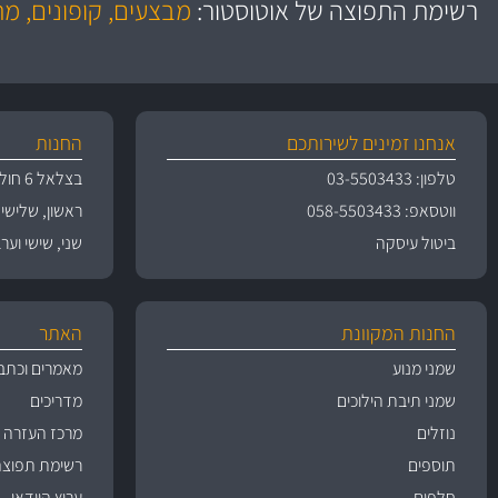
רשימת התפוצה של אוטוסטור:
מבצעים, קופונים, מ
משלוחים
גרמ
אנחנו זמינים לשירותכם
החנות
טלפון: 03-5503433
בצלאל 6 חולון
ווטסאפ: 058-5503433
ראשון, שלישי, רביעי 
ביטול עיסקה
שני, שישי וערבי חג 09:00
החנות המקוונת
האתר
שמני מנוע
מאמרים וכתב
שמני תיבת הילוכים
מדריכים
נוזלים
מרכז העזרה
תוספים
רשימת תפוצה
חלפים
ערוץ הוידאו