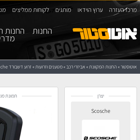
מרכז העזרה
ערוץ הוידאו
מותגים
לקוחות ממליצים
מוצ
החנות
החנות ה
מדרי
אוטוסטור
»
החנות המקוונת
»
אביזרי רכב
»
מטענים וזרועות
»
זרוע דשבורד Scosche
יצרן
תמונת מוצ
Scosche