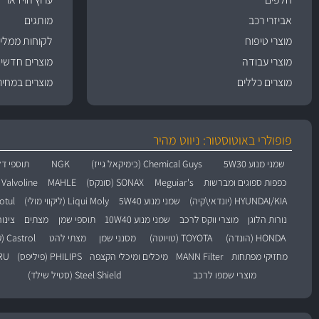
אביזרי רכב
מותגים
מוצרי טיפוח
לקוחות ממליצ
מוצרי עבודה
מוצרים חדשי
מוצרים כללים
מוצרים במחיר
פופולרי באוטוסטור: ניווט מהיר
שמני מנוע 5W30
Chemical Guys (כימיקאל גייז)
NGK
תוספי דל
כפפות ספוגים ומברשות
Meguiar's
SONAX (סונקס)
MAHLE
Valvoline (וולוולין)
HYUNDAI/KIA (יונדאי\קיה)
שמני מנוע 5W40
Liqui Moly (ליקווי מולי)
Motul (מו
נורות הלוגן
מוצרי ווקס לרכב
שמני מנוע 10W40
תוספי שמן
מצתים
צינו
HONDA (הונדה)
TOYOTA (טויוטה)
מסנני שמן
מצתי להט
Castrol (קסטרול)
מחזיקי מפתחות
MANN Filter
מיכלים ומיכלי הקצפה
PHILIPS (פיליפס)
BARU
מוצרי שמפו לרכב
Steel Shield (סטיל שילד)