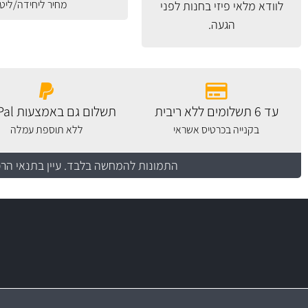
מחיר ליחידה/ליט
לוודא מלאי פיזי בחנות לפני
הגעה.
עד 6 תשלומים ללא ריבית
תשלום גם באמצעות PayPal
בקנייה בכרטיס אשראי
ללא תוספת עמלה
התמונות להמחשה בלבד.
עיין בתנאי הר
משלוח מהיר
יותר מ- 500 מסנני שמן, אוויר, דלק וקבינה
כותיות במחיר
באמצעות צ'יטה