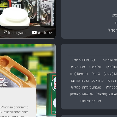
ים
ם
 מוזל
Instagram
Youtube
ק ואוריאה
FERODO (פרודו)
נוזלי קירור
מסנני אוויר
טול)
RainX
Renault (רנו)
רות דלק
מוצרי ניקוי וטיפוח עור ובד
מגבות, ג'ילדות ומטליות
SU (סובארו)
MAZDA (מאזדה)
מחזיקי מפתחות
מזהים אנונימיים וטכנולוג
באתר ובחנות המקוונת. אי
מסוימות באתר. בהחלטתך 