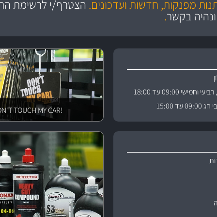
תנות מפנקות, חדשות ועדכונים.
הצטרף/י לרשימת התפ
ניה
והי
ונהיה בקשר
.
וחמישי 09:00 עד 18:00
 עד 15:00
!DON'T TOUCH MY CAR
ות