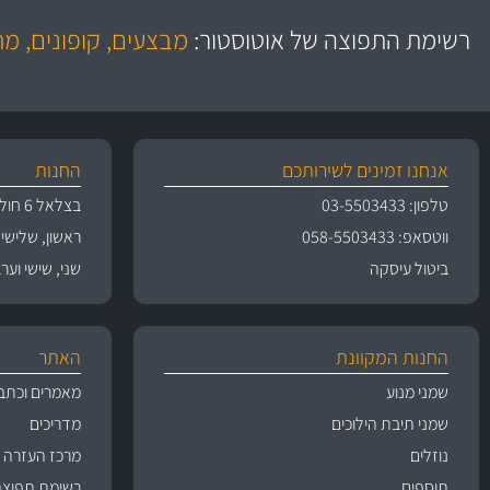
משלוח מהיר
יותר מ- 500 מסנני שמן, אוויר, דלק וקבינה
כותיות במחיר
באמצעות צ'יטה
רשימת התפוצה של אוטוסטור:
מבצעים, קופונים, מ
משלוחים
גרמ
אנחנו זמינים לשירותכם
החנות
טלפון: 03-5503433
בצלאל 6 חולון
ווטסאפ: 058-5503433
ראשון, שלישי, רביעי 
ביטול עיסקה
שני, שישי וערבי חג 09:00
החנות המקוונת
האתר
שמני מנוע
מאמרים וכתב
שמני תיבת הילוכים
מדריכים
נוזלים
מרכז העזרה
תוספים
רשימת תפוצה