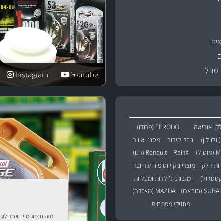
ים
ם
 מוזל
Instagram
Youtube
ק ואוריאה
FERODO (פרודו)
נוזלי קירור
מסנני אוויר
טול)
RainX
Renault (רנו)
רות דלק
מוצרי ניקוי וטיפוח עור ובד
מגבות, ג'ילדות ומטליות
SU (סובארו)
MAZDA (מאזדה)
מחזיקי מפתחות
מזהים אנונימיים וטכנולוג