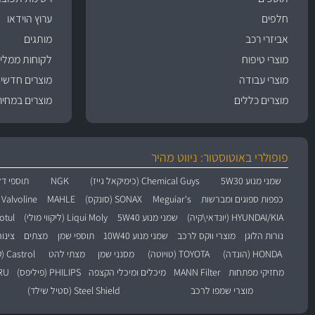
חלפים
ערוץ הוידאו
אביזרי רכב
מותגים
מוצרי טיפוח
לקוחות ממליצ
מוצרי עבודה
מוצרים חדשי
מוצרים כללים
מוצרים במחיר
פופולרי באוטוסטור: ניווט מהיר
שמני מנוע 5W30
Chemical Guys (כימיקאל גייז)
NGK
תוספי דל
כפפות ספוגים ומברשות
Meguiar's
SONAX (סונקס)
MAHLE
Valvoline (וולוולין)
HYUNDAI/KIA (יונדאי\קיה)
שמני מנוע 5W40
Liqui Moly (ליקווי מולי)
Motul (מו
נורות הלוגן
מוצרי ווקס לרכב
שמני מנוע 10W40
תוספי שמן
מצתים
צינו
HONDA (הונדה)
TOYOTA (טויוטה)
מסנני שמן
מצתי להט
Castrol (קסטרול)
מחזיקי מפתחות
MANN Filter
מיכלים ומיכלי הקצפה
PHILIPS (פיליפס)
BARU
מוצרי שמפו לרכב
Steel Shield (סטיל שילד)