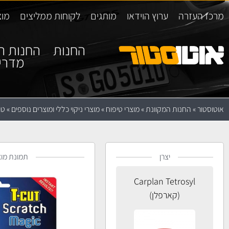
מרכז העזרה
ערוץ הוידאו
מותגים
לקוחות ממליצים
מוצ
החנות
החנות ה
מדרי
אוטוסטור
»
החנות המקוונת
»
מוצרי טיפוח
»
מוצרי ניקוי כללי ומוצרים נוספים
»
טו
יצרן
תמונת מוצ
Carplan Tetrosyl
(קארפלן)