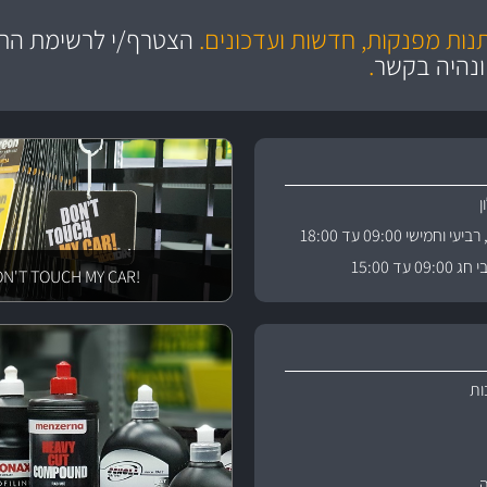
מקצועיות
יותר מ- 400 מוצרי טיפוח לרכב
מחלקת המסננים שלנו עשירה וכוללת מסננים מקוריים ומסננים של MANN ו- MAHLE
ושירות מצויין
בקרו במחלקת מוצרי טיפוח 
תנות מפנקות, חדשות ועדכונים.
הצטרף/י לרשימת התפ
ניה
והי
ונהיה בקשר
.
וחמישי 09:00 עד 18:00
 עד 15:00
!DON'T TOUCH MY CAR
ות