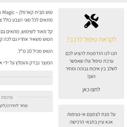
טוש מבית קארפלן – T-Cut Scratch Magic – להעלמת שריטות קלות ובינוניות.
מתאים לכל סוגי הצבע כולל צ
קל מאוד לשימוש, מתאים גם לש
לקראת טיפול לרכב?
הטוש משאיר אחריו גם לכה ק
הטוש מכיל 10 מ"ל.
תנו לנו הזדמנות להציע לכם
ערכת טיפול וגלו שאפשר
המוצר נבדק והומלץ על ידי אתר הצרכנ
לשלב בין איכות גבוהה ומחיר
הוגן!
לחצו כאן
צרכנות נ
מחיר ליחידה/ליט
על מנת לצמצם אי-נעימות
אנא עיין
בתנאי הרכישה