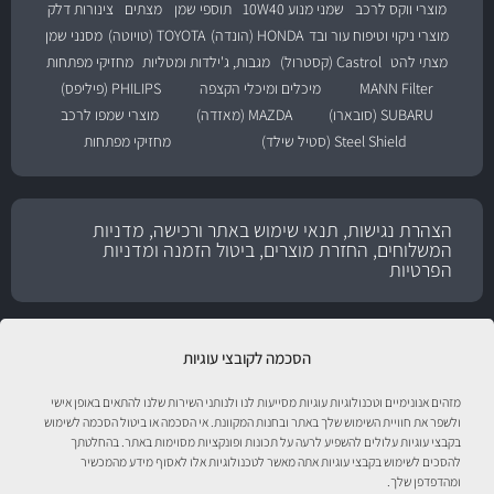
מוצרי ווקס לרכב
שמני מנוע 10W40
תוספי שמן
מצתים
צינורות דלק
מוצרי ניקוי וטיפוח עור ובד
HONDA (הונדה)
TOYOTA (טויוטה)
מסנני שמן
מצתי להט
Castrol (קסטרול)
מגבות, ג'ילדות ומטליות
מחזיקי מפתחות
MANN Filter
מיכלים ומיכלי הקצפה
PHILIPS (פיליפס)
SUBARU (סובארו)
MAZDA (מאזדה)
מוצרי שמפו לרכב
Steel Shield (סטיל שילד)
מחזיקי מפתחות
הצהרת נגישות, תנאי שימוש באתר ורכישה, מדניות
המשלוחים, החזרת מוצרים, ביטול הזמנה ומדניות
הפרטיות
הסכמה לקובצי עוגיות
מזהים אנונימיים וטכנולוגיות עוגיות מסייעות לנו ולנותני השירות שלנו להתאים באופן אישי
ולשפר את חוויית השימוש שלך באתר ובחנות המקוונת. אי הסכמה או ביטול הסכמה לשימוש
בקבצי עוגיות עלולים להשפיע לרעה על תכונות ופונקציות מסוימות באתר. בהחלטתך
להסכים לשימוש בקבצי עוגיות אתה מאשר לטכנולוגיות אלו לאסוף מידע מהמכשיר
ומהדפדפן שלך.
טיפול לרכב עם אוטוסטור!