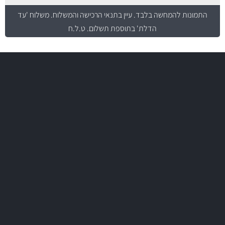
התמונות להמחשה בלבד.
עיין בתנאי הרכישה והמשלוח
. משלוח 'עד
הדלת' בתוספת תשלום. ט.ל.ח
משלוח מהיר
באמצעות צ'יטה
משלוחים
יותר מ- 500 מסנני שמן, אוויר, דלק וקבינה
מחלקת המסננים שלנו עשירה וכוללת מסננים מקוריים ומסננים של MANN
ו- MAHLE גרמניה