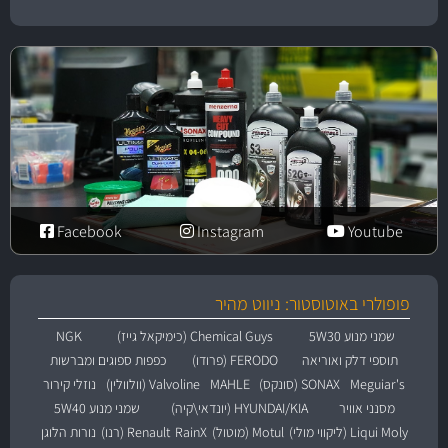
Facebook
Instagram
Youtube
פופולרי באוטוסטור: ניווט מהיר
שמני מנוע 5W30
Chemical Guys (כימיקאל גייז)
NGK
תוספי דלק ואוריאה
FERODO (פרודו)
כפפות ספוגים ומברשות
Meguiar's
SONAX (סונקס)
MAHLE
Valvoline (וולוולין)
נוזלי קירור
מסנני אוויר
HYUNDAI/KIA (יונדאי\קיה)
שמני מנוע 5W40
Liqui Moly (ליקווי מולי)
Motul (מוטול)
RainX
Renault (רנו)
נורות הלוגן