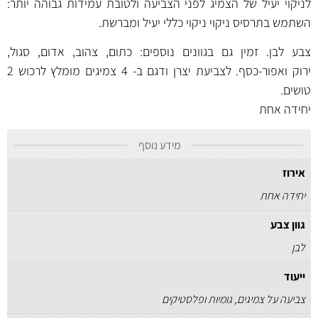
לניקוי יעיל של הצמיג לפני הצביעה ולטובת עמידות גבוהה יותר:
השתמש בתרסיס ניקוי ניקוי כללי יעיל ומברשת.
צבע לבן. זמין גם בגוונים נוספים:
כתום
,
צהוב
,
אדום
,
סגול
,
ירוק
ו
אפור-כסף
. לצביעת יצרן ודגם ב- 4 צמיגים מומלץ לרכוש 2
טושים.
יחידה אחת
מידע נוסף
אירוז
יחידה אחת
גוון צבע
לבן
ייעוד
צביעה על צמיגים, גומיות ופלסטיקים