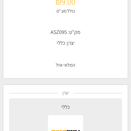
₪
9.00
כולל מע''מ
מק"ט: ASZ095
יצרן:
כללי
המלאי אזל
יצרן
כללי