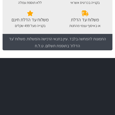
בקנייה בכרטיס אשראי
ללא תוספת עמלה
משלוח עד הדלת
משלוח עד הדלת חינם
או באיסוף עצמי מהחנות
בקנייה מעל 499 שקלים
התמונות להמחשה בלבד.
עיין בתנאי הרכישה והמשלוח
. משלוח 'עד
הדלת' בתוספת תשלום. ט.ל.ח
משלוח מהיר
באמצעות צ'יטה
משלוחים