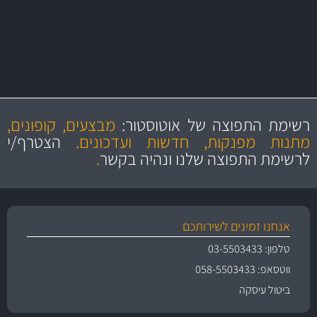
יותר מ- 500 מסנני שמן, אוויר, דלק וקבינה
מחלקת המסננים שלנו עשירה וכוללת מסננים מקוריים ומסננים של MANN
ו- MAHLE גרמניה
מקצועיות
מחירים
הוגנים
ושירות מצויין
רשימת התפוצה של אוטוסטור:
מבצעים, קופונים,
והיצע מוצרים איכותי
מתנות מפנקות, חדשות ועדכונים.
הצטרף/י
לרשימת התפוצה שלנו ונהיה בקשר
.
אנחנו זמינים לשירותכם
טלפון: 03-5503433
ווטסאפ: 058-5503433
ביטול עיסקה