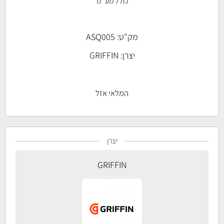
כולל מע''מ
מק"ט: ASQ005
יצרן:
GRIFFIN
המלאי אזל
יצרן
GRIFFIN