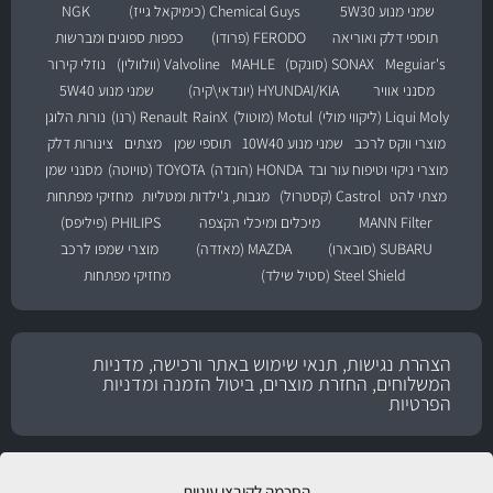
שמני מנוע 5W30
Chemical Guys (כימיקאל גייז)
NGK
תוספי דלק ואוריאה
FERODO (פרודו)
כפפות ספוגים ומברשות
Meguiar's
SONAX (סונקס)
MAHLE
Valvoline (וולוולין)
נוזלי קירור
מסנני אוויר
HYUNDAI/KIA (יונדאי\קיה)
שמני מנוע 5W40
Liqui Moly (ליקווי מולי)
Motul (מוטול)
RainX
Renault (רנו)
נורות הלוגן
מוצרי ווקס לרכב
שמני מנוע 10W40
תוספי שמן
מצתים
צינורות דלק
מוצרי ניקוי וטיפוח עור ובד
HONDA (הונדה)
TOYOTA (טויוטה)
מסנני שמן
מצתי להט
Castrol (קסטרול)
מגבות, ג'ילדות ומטליות
מחזיקי מפתחות
MANN Filter
מיכלים ומיכלי הקצפה
PHILIPS (פיליפס)
SUBARU (סובארו)
MAZDA (מאזדה)
מוצרי שמפו לרכב
Steel Shield (סטיל שילד)
מחזיקי מפתחות
הצהרת נגישות, תנאי שימוש באתר ורכישה, מדניות
המשלוחים, החזרת מוצרים, ביטול הזמנה ומדניות
הפרטיות
הסכמה לקובצי עוגיות