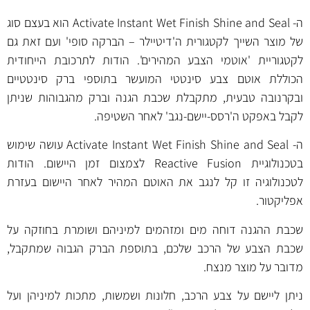
ה- Activate Instant Wet Finish Shine and Seal הוא בעצם סוג
של מוצר השייך לקטגורית ה'דיטיילר – הברקה סופי' ועם זאת גם
לקטגוריית 'אוטמי הצבע המהירים'. הודות לתרכובת הייחודית
הכוללת אוטם צבע סינטטי המועשר בתוספי ברק סינטטיים
ובקרנובה טבעית, מתקבלת שכבת הגנה וברק מהגבוהות שניתן
לקבל באפקט ה'רסס-יישם-נגב' לאחר השטיפה.
ה- Activate Instant Wet Finish Shine and Seal עושה שימוש
בטכנולוגיית Reactive Fusion לצמצום זמן היישום. הודות
לטכנולוגיה זו קל לנגב את האוטם המהיר לאחר היישום בעזרת
אפליקטור.
שכבת ההגנה דוחה מים ומזהמים למיניהם ושומרת בחוזקה על
שכבת הצבע של הרכב שלכם, בתוספת הברק הגבוה שמתקבל,
מדובר על מוצר מנצח.
ניתן ליישם על צבע הרכב, חלונות ושמשות, מתכות למיניהן ועל