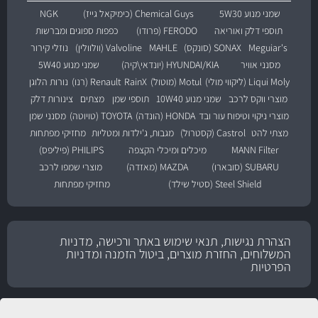
שמני מנוע 5W30
Chemical Guys (כימיקאל גייז)
NGK
תוספי דלק ואוריאה
FERODO (פרודו)
כפפות ספוגים ומברשות
Meguiar's
SONAX (סונקס)
MAHLE
Valvoline (וולוולין)
נוזלי קירור
מסנני אוויר
HYUNDAI/KIA (יונדאי\קיה)
שמני מנוע 5W40
Liqui Moly (ליקווי מולי)
Motul (מוטול)
RainX
Renault (רנו)
נורות הלוגן
מוצרי ווקס לרכב
שמני מנוע 10W40
תוספי שמן
מצתים
צינורות דלק
מוצרי ניקוי וטיפוח עור ובד
HONDA (הונדה)
TOYOTA (טויוטה)
מסנני שמן
מצתי להט
Castrol (קסטרול)
מגבות, ג'ילדות ומטליות
מחזיקי מפתחות
MANN Filter
מיכלים ומיכלי הקצפה
PHILIPS (פיליפס)
SUBARU (סובארו)
MAZDA (מאזדה)
מוצרי שמפו לרכב
Steel Shield (סטיל שילד)
מחזיקי מפתחות
הצהרת נגישות, תנאי שימוש באתר ורכישה, מדניות
המשלוחים, החזרת מוצרים, ביטול הזמנה ומדניות
הפרטיות