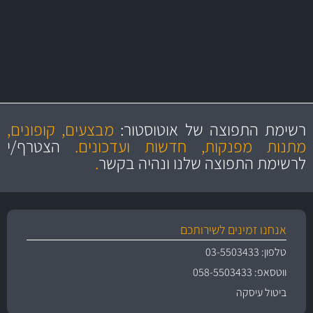
יותר מ- 500 מסנני שמן, אוויר, דלק וקבינה
מחלקת המסננים שלנו עשירה וכוללת מסננים מקוריים ומסננים של MANN
ו- MAHLE גרמניה
מקצועיות
מחירים
הוגנים
ושירות מצויין
רשימת התפוצה של אוטוסטור:
מבצעים, קופונים,
והיצע מוצרים איכותי
מתנות מפנקות, חדשות ועדכונים.
הצטרף/י
לרשימת התפוצה שלנו ונהיה בקשר
.
אנחנו זמינים לשירותכם
טלפון: 03-5503433
ווטסאפ: 058-5503433
ביטול עיסקה