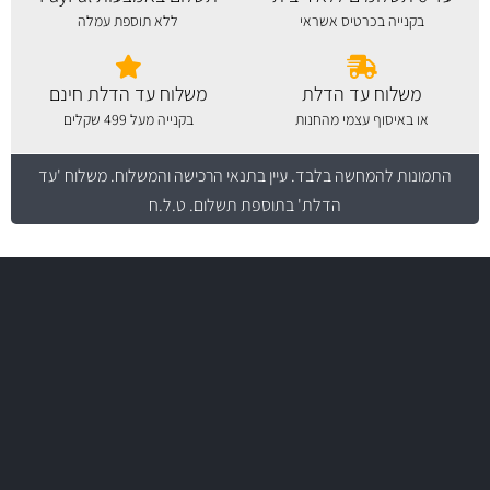
בקנייה בכרטיס אשראי
ללא תוספת עמלה
משלוח עד הדלת
משלוח עד הדלת חינם
או באיסוף עצמי מהחנות
בקנייה מעל 499 שקלים
התמונות להמחשה בלבד.
עיין בתנאי הרכישה והמשלוח
. משלוח 'עד
הדלת' בתוספת תשלום. ט.ל.ח
משלוח מהיר
באמצעות צ'יטה
משלוחים