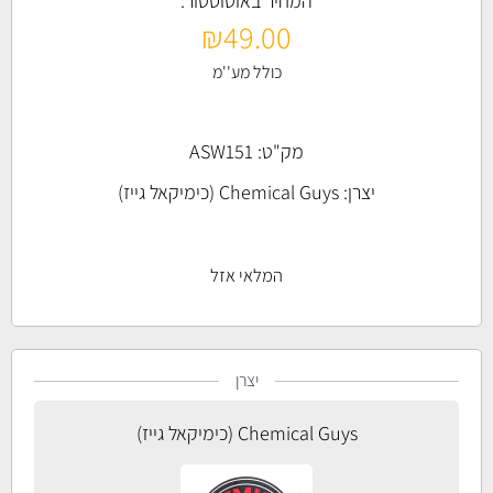
המחיר באוטוסטור:
₪
49.00
כולל מע''מ
מק"ט: ASW151
יצרן:
Chemical Guys (כימיקאל גייז)
המלאי אזל
יצרן
Chemical Guys (כימיקאל גייז)