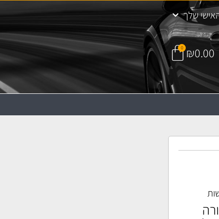
אישי שלך
0
₪
0.00
ות
רה