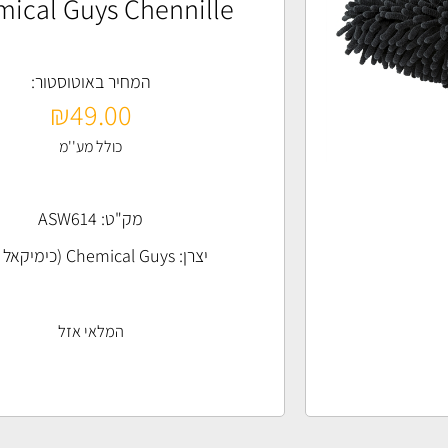
ical Guys Chennille
המחיר באוטוסטור:
₪
49.00
כולל מע''מ
מק"ט: ASW614
יצרן:
Chemical Guys (כימיקאל גייז)
המלאי אזל