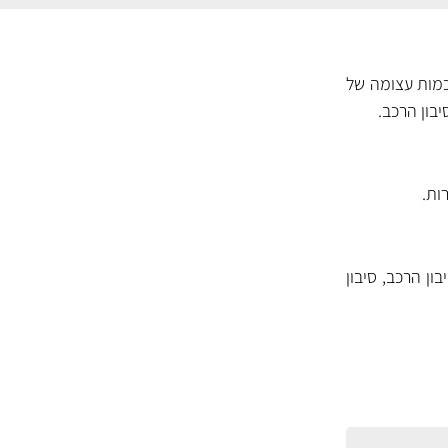
Chennille Microfibe מסוגלת לספוג כמות עצומה של
בון הרכב.
ון הרכב, סיבון