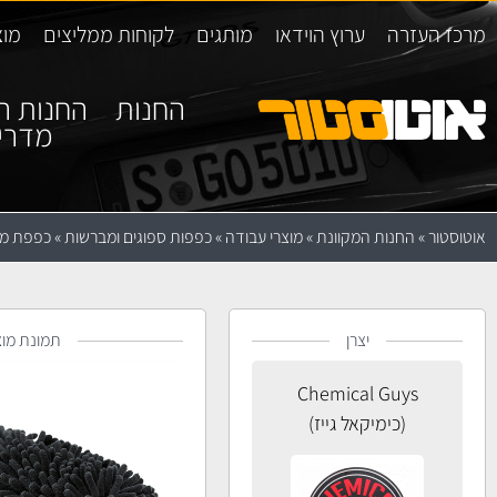
מרכז העזרה
ערוץ הוידאו
מותגים
לקוחות ממליצים
מוצ
החנות
החנות ה
מדרי
אוטוסטור
»
החנות המקוונת
»
מוצרי עבודה
»
כפפות ספוגים ומברשות
»
כפפת מיקרופייבר
יצרן
תמונת מוצ
Chemical Guys
(כימיקאל גייז)