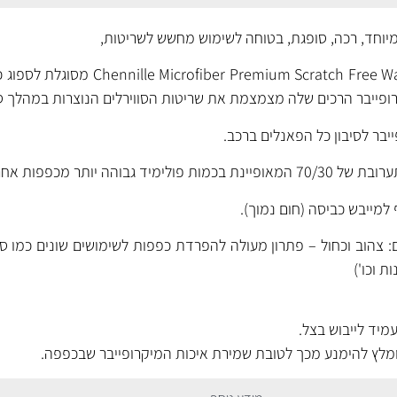
מיוחד, רכה, סופגת, בטוחה לשימוש מחשש לשריטות,
כפפת המיקרופייבר r Premium Scratch Free Wash Mitt
קרופייבר הרכים שלה מצמצמת את שריטות הסווירלים הנוצרות במהלך סי
בר לסיבון כל הפאנלים ברכב.
גבוהה יותר מכפפות אחרות.
מייבש כביסה (חום נמוך).
: צהוב וכחול – פתרון מעולה להפרדת כפפות לשימושים שונים כמו סיב
ת וכו')
יד לייבוש בצל.
מלץ להימנע מכך לטובת שמירת איכות המיקרופייבר שבכפפה.