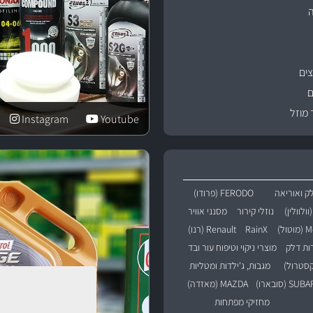
ים
ם
 מוזל
Instagram
Youtube
ק ואוריאה
FERODO (פרודו)
נוזלי קירור
מסנני אוויר
טול)
RainX
Renault (רנו)
רות דלק
מוצרי ניקוי וטיפוח עור ובד
מגבות, ג'ילדות ומטליות
SU (סובארו)
MAZDA (מאזדה)
מחזיקי מפתחות