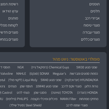
תוספים
רשימת תפוצה
חלפים
ערוץ הוידאו
אביזרי רכב
מותגים
מוצרי טיפוח
לקוחות ממליצ
מוצרי עבודה
מוצרים חדשי
מוצרים כללים
מוצרים במחיר
פופולרי באוטוסטור: ניווט מהיר
שמני מנוע 5W30
Chemical Guys (כימיקאל גייז)
NGK
תוספי דל
כפפות ספוגים ומברשות
Meguiar's
SONAX (סונקס)
MAHLE
Valvoline (וולוולין)
HYUNDAI/KIA (יונדאי\קיה)
שמני מנוע 5W40
Liqui Moly (ליקווי מולי)
Motul (מו
נורות הלוגן
מוצרי ווקס לרכב
שמני מנוע 10W40
תוספי שמן
מצתים
צינו
HONDA (הונדה)
TOYOTA (טויוטה)
מסנני שמן
מצתי להט
Castrol (קסטרול)
מחזיקי מפתחות
MANN Filter
מיכלים ומיכלי הקצפה
PHILIPS (פיליפס)
BARU
מוצרי שמפו לרכב
Steel Shield (סטיל שילד)