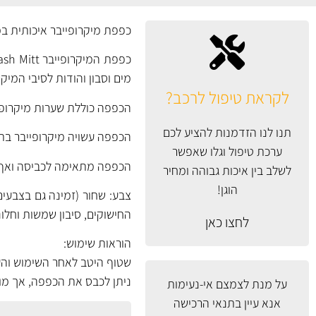
כפפת מיקרופייבר איכותית ב
מים וסבון והודות לסיבי המי
לקראת טיפול לרכב?
הכפפה כוללת שערות מיקרופיי
תנו לנו הזדמנות להציע לכם
הכפפה עשויה מיקרופייבר בתערובת של 70/30 המאופיינת בכמות פולימיד 
ערכת טיפול וגלו שאפשר
הכפפה מתאימה לכביסה ואף ל
לשלב בין איכות גבוהה ומחיר
הוגן!
צבע: שחור (זמינה גם בצבעים
החישוקים, סיבון שמשות וחלונו
לחצו כאן
הוראות שימוש:
שטוף היטב לאחר השימוש והעמ
ניתן לכבס את הכפפה, אך מו
על מנת לצמצם אי-נעימות
אנא עיין
בתנאי הרכישה