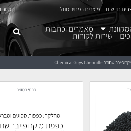
רים חדשים
מוצרים במחיר מוזל
האזור ה
מקוונת
מאמרים וכתבות
כים
שירות לקוחות
 שחורה Chemical Guys Chennille
ר
פרטי המוצר
מחלקה:
כפפות ספוגים ומברש
כפפת מיקרופייבר שחו