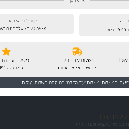
מידע נוסף
בונה
עזור לנו להשתפר
מצאת טעות? שלח לנו הודעה
ר
49.00
₪
/err
משלוח עד הדלת
משלוח עד הדל
או באיסוף עצמי מהחנות
בקנייה מעל 499 שקלים
כישה והמשלוח
. משלוח 'עד הדלת' בתוספת תשלום. ט.ל.ח