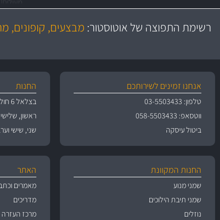
יותר מ- 400 מוצרי טיפוח לרכב
משלוח מהיר
מחלקת המסננים שלנו עשירה וכוללת מסננים מקוריים ומסננים של MANN ו- MAHLE
בקרו במחלקת מוצרי טיפוח הרכב שלנו עם ה
באמצעות צ'יטה
רשימת התפוצה של אוטוסטור:
מבצעים, קופונים, מ
מעולים!
משלוחים
אנחנו זמינים לשירותכם
החנות
טלפון: 03-5503433
בצלאל 6 חולון
ווטסאפ: 058-5503433
ראשון, שלישי, רביעי 
ביטול עיסקה
שני, שישי וערבי חג 09:00
החנות המקוונת
האתר
שמני מנוע
מאמרים וכתב
שמני תיבת הילוכים
מדריכים
נוזלים
מרכז העזרה