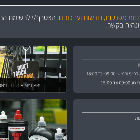
עשרו
מקצועיות
יצע עשיר, מקצועי ועם תגי מחיר
סידרנו לכם מחלקת נורות עש
ושירות מצויין
תנות מפנקות, חדשות ועדכונים.
הצטרף/י לרשימת התפ
והי
ונהיה בקשר
.
וחמישי 09:00 עד 18:00
 עד 15:00
!DON'T TOUCH MY CAR
ות