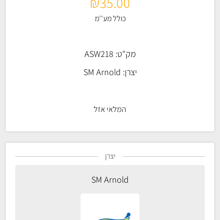
₪
35.00
כולל מע''מ
מק"ט: ASW218
יצרן:
SM Arnold
המלאי אזל
יצרן
SM Arnold