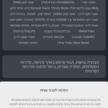
מסנני אוויר
HYUNDAI/KIA (יונדאי\קיה)
שמני מנוע 5W40
Liqui Moly (ליקווי מולי)
Motul (מוטול)
RainX
Renault (רנו)
נורות הלוגן
מוצרי ווקס לרכב
שמני מנוע 10W40
תוספי שמן
מצתים
צינורות דלק
מוצרי ניקוי וטיפוח עור ובד
HONDA (הונדה)
TOYOTA (טויוטה)
מסנני שמן
מצתי להט
Castrol (קסטרול)
מגבות, ג'ילדות ומטליות
מחזיקי מפתחות
MANN Filter
מיכלים ומיכלי הקצפה
PHILIPS (פיליפס)
SUBARU (סובארו)
MAZDA (מאזדה)
מוצרי שמפו לרכב
Steel Shield (סטיל שילד)
מחזיקי מפתחות
הצהרת נגישות, תנאי שימוש באתר ורכישה, מדניות
המשלוחים, החזרת מוצרים, ביטול הזמנה ומדניות
הפרטיות
הסכמה לקובצי עוגיות
מזהים אנונימיים וטכנולוגיות עוגיות מסייעות לנו ולנותני השירות שלנו להתאים באופן אישי
ולשפר את חוויית השימוש שלך באתר ובחנות המקוונת. אי הסכמה או ביטול הסכמה לשימוש