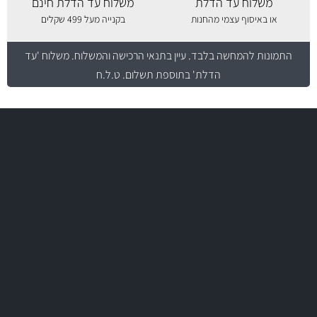
משלוח עד הדלת
משלוח עד הדלת חינם
או באיסוף עצמי מהחנות
בקנייה מעל 499 שקלים
התמונות להמחשה בלבד.
עיין בתנאי הרכישה והמשלוח
. משלוח 'עד
הדלת' בתוספת תשלום. ט.ל.ח
משלוח מהיר
באמצעות צ'יטה
משלוחים
יותר מ- 500 מסנני שמן, אוויר, דלק וקבינה
מחלקת המסננים שלנו עשירה וכוללת מסננים מקוריים ומסננים של MANN
ו- MAHLE גרמניה