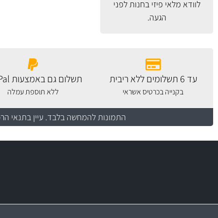
לוודא מלאי פיזי בחנות לפני
הגעה.
עד 6 תשלומים ללא ריבית
תשלום גם באמצעות PayPal
בקנייה בכרטיס אשראי
ללא תוספת עמלה
התמונות להמחשה בלבד.
עיין בתנאי הר
יותר מ- 400 מוצרי טיפוח לרכב
מחלקת המסננים שלנו עשירה וכוללת מסננים מקוריים ומסננים של MANN ו- MAHLE
בקרו במחלקת מוצרי טיפוח הרכב שלנו עם ה
מעולים!
משלוח מהיר
באמצעות צ'יטה