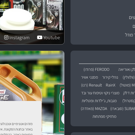
ים
ם
 מוזל
Instagram
Youtube
ק ואוריאה
FERODO (פרודו)
נוזלי קירור
מסנני אוויר
טול)
RainX
Renault (רנו)
רות דלק
מוצרי ניקוי וטיפוח עור ובד
מגבות, ג'ילדות ומטליות
SU (סובארו)
MAZDA (מאזדה)
מחזיקי מפתחות
מזהים אנונימיים וטכנולוג
באתר ובחנות המקוונת. אי
מסוימות באתר. בהחלטתך 