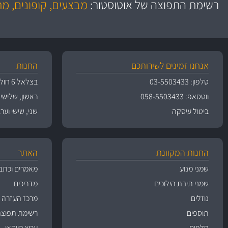
רשימת התפוצה של אוטוסטור:
מבצעים, קופונים, מ
משלוחים
אנחנו זמינים לשירותכם
החנות
טלפון: 03-5503433
בצלאל 6 חולון
ווטסאפ: 058-5503433
ראשון, שלישי, רביעי 
ביטול עיסקה
שני, שישי וערבי חג 09:00
החנות המקוונת
האתר
שמני מנוע
מאמרים וכתב
שמני תיבת הילוכים
מדריכים
נוזלים
מרכז העזרה
תוספים
רשימת תפוצה
חלפים
ערוץ הוידאו