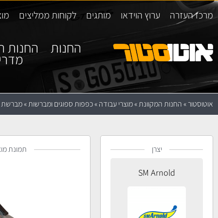
מרכז העזרה
ערוץ הוידאו
מותגים
לקוחות ממליצים
מוצ
החנות
החנות ה
מדרי
אוטוסטור
»
החנות המקוונת
»
מוצרי עבודה
»
כפפות ספוגים ומברשות
»
מברשת לניקוי
יצרן
תמונת מוצ
SM Arnold