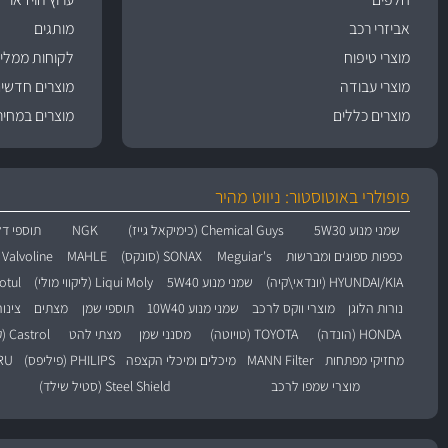
אביזרי רכב
מותגים
מוצרי טיפוח
לקוחות ממליצ
מוצרי עבודה
מוצרים חדשי
מוצרים כללים
מוצרים במחיר
פופולרי באוטוסטור: ניווט מהיר
שמני מנוע 5W30
Chemical Guys (כימיקאל גייז)
NGK
תוספי דל
כפפות ספוגים ומברשות
Meguiar's
SONAX (סונקס)
MAHLE
Valvoline (וולוולין)
HYUNDAI/KIA (יונדאי\קיה)
שמני מנוע 5W40
Liqui Moly (ליקווי מולי)
Motul (מו
נורות הלוגן
מוצרי ווקס לרכב
שמני מנוע 10W40
תוספי שמן
מצתים
צינו
HONDA (הונדה)
TOYOTA (טויוטה)
מסנני שמן
מצתי להט
Castrol (קסטרול)
מחזיקי מפתחות
MANN Filter
מיכלים ומיכלי הקצפה
PHILIPS (פיליפס)
BARU
מוצרי שמפו לרכב
Steel Shield (סטיל שילד)