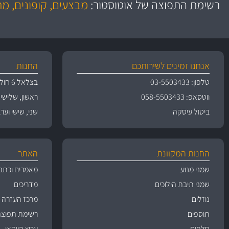
רשימת התפוצה של אוטוסטור:
מבצעים, קופונים, מ
משלוחים
אנחנו זמינים לשירותכם
החנות
טלפון: 03-5503433
בצלאל 6 חולון
ווטסאפ: 058-5503433
ראשון, שלישי, רביעי 
ביטול עיסקה
שני, שישי וערבי חג 09:00
החנות המקוונת
האתר
שמני מנוע
מאמרים וכתב
שמני תיבת הילוכים
מדריכים
נוזלים
מרכז העזרה
תוספים
רשימת תפוצה
חלפים
ערוץ הוידאו