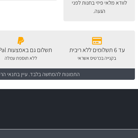
לוודא מלאי פיזי בחנות לפני
הגעה.
עד 6 תשלומים ללא ריבית
תשלום גם באמצעות PayPal
בקנייה בכרטיס אשראי
ללא תוספת עמלה
התמונות להמחשה בלבד.
עיין בתנאי הר
יותר מ- 400 מוצרי טיפוח לרכב
מחלקת המסננים שלנו עשירה וכוללת מסננים מקוריים ומסננים של MANN ו- MAHLE
בקרו במחלקת מוצרי טיפוח הרכב שלנו עם ה
מעולים!
משלוח מהיר
באמצעות צ'יטה