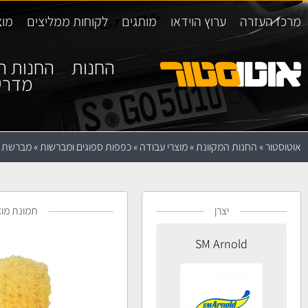
מרכז העזרה
ערוץ הוידאו
מותגים
לקוחות ממליצים
מוצ
החנות
החנות ה
מדרי
אוטוסטור
»
החנות המקוונת
»
מוצרי עבודה
»
כפפות ספוגים ומברשות
»
מברשת קצרה
יצרן
תמונת מוצ
SM Arnold