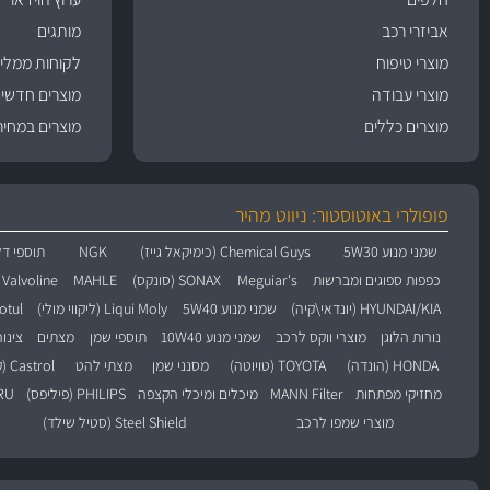
אביזרי רכב
מותגים
מוצרי טיפוח
לקוחות ממליצ
מוצרי עבודה
מוצרים חדשי
מוצרים כללים
מוצרים במחיר
פופולרי באוטוסטור: ניווט מהיר
שמני מנוע 5W30
Chemical Guys (כימיקאל גייז)
NGK
תוספי דל
כפפות ספוגים ומברשות
Meguiar's
SONAX (סונקס)
MAHLE
Valvoline (וולוולין)
HYUNDAI/KIA (יונדאי\קיה)
שמני מנוע 5W40
Liqui Moly (ליקווי מולי)
Motul (מו
נורות הלוגן
מוצרי ווקס לרכב
שמני מנוע 10W40
תוספי שמן
מצתים
צינו
HONDA (הונדה)
TOYOTA (טויוטה)
מסנני שמן
מצתי להט
Castrol (קסטרול)
מחזיקי מפתחות
MANN Filter
מיכלים ומיכלי הקצפה
PHILIPS (פיליפס)
BARU
מוצרי שמפו לרכב
Steel Shield (סטיל שילד)