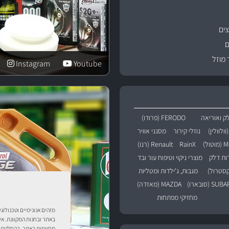
ים
ם
 מוזל
Instagram
Youtube
ק ואוריאה
FERODO (פרודו)
נוזלי קירור
מסנני אוויר
טול)
RainX
Renault (רנו)
רות דלק
מוצרי ניקוי וטיפוח עור ובד
מגבות, ג'ילדות ומטליות
SU (סובארו)
MAZDA (מאזדה)
מחזיקי מפתחות
מזהים אנונימיים וטכנולוג
באתר ובחנות המקוונת. אי
מסוימות באתר. בהחלטתך 