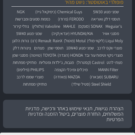
פופולרי באוטוסטור: ניווט מהיר
שמני מנוע 5W30
Chemical Guys (כימיקאל גייז)
NGK
תוספי דלק ואוריאה
FERODO (פרודו)
כפפות ספוגים ומברשות
Meguiar's
SONAX (סונקס)
MAHLE
Valvoline (וולוולין)
נוזלי קירור
מסנני אוויר
HYUNDAI/KIA (יונדאי\קיה)
שמני מנוע 5W40
Liqui Moly (ליקווי מולי)
Motul (מוטול)
RainX
Renault (רנו)
נורות הלוגן
מוצרי ווקס לרכב
שמני מנוע 10W40
תוספי שמן
מצתים
צינורות דלק
מוצרי ניקוי וטיפוח עור ובד
HONDA (הונדה)
TOYOTA (טויוטה)
מסנני שמן
מצתי להט
Castrol (קסטרול)
מגבות, ג'ילדות ומטליות
מחזיקי מפתחות
MANN Filter
מיכלים ומיכלי הקצפה
PHILIPS (פיליפס)
SUBARU (סובארו)
MAZDA (מאזדה)
מוצרי שמפו לרכב
Steel Shield (סטיל שילד)
מחזיקי מפתחות
הצהרת נגישות, תנאי שימוש באתר ורכישה, מדניות
המשלוחים, החזרת מוצרים, ביטול הזמנה ומדניות
הפרטיות