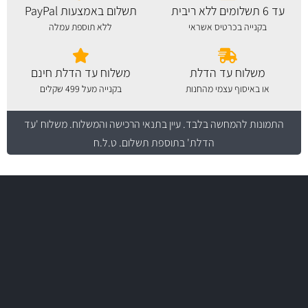
עד 6 תשלומים ללא ריבית
תשלום באמצעות PayPal
בקנייה בכרטיס אשראי
ללא תוספת עמלה
משלוח עד הדלת
משלוח עד הדלת חינם
או באיסוף עצמי מהחנות
בקנייה מעל 499 שקלים
התמונות להמחשה בלבד.
עיין בתנאי הרכישה והמשלוח
. משלוח 'עד
הדלת' בתוספת תשלום. ט.ל.ח
משלוח מהיר
באמצעות צ'יטה
משלוחים