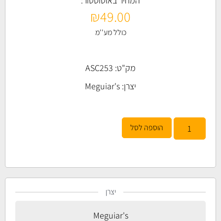
המחיר באוטוסטור:
₪
49.00
כולל מע''מ
מק"ט: ASC253
יצרן:
Meguiar's
הוספה לסל
יצרן
Meguiar's