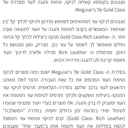
מגבונים בקופסא קשיחה לניקוי, טיפוח והגנה לעור מסדרת של
Gold Class של Meguiar's.
מגבונים לניקוי עור המתאימים לשימוש מזדמן ולניקוי לכלוך קל 'בין
שטיפות' המועשרים בקרם לטיפוח והגנה על העור לתוצאה טובה
יותר. ה- Gold Class Rich Leather מנקה ביעילות לכלוך קל וכתמי
נוזלים ומאפשר לך לשמור על עור נקי, מבריק, מוגן ומבושם כל
הזמן. פורמולת ה- Rich Leather מכילה אלוורה לריכוך העור
וחוסמי קרינת UV להגנה מדהייה וייבוש.
בסדרת ה- Gold Class של Meguiar's ישנם כמה מוצרים לניקוי
וטיפוח העור המכסים את כל טווח העבודה הרצוי לאלו מאתנו
הדואגים לעור ברכב שלהם. בסדרה הקלאסית:
תרסיס לניקוי עור
המנקה ביעילות משקעים ולכלוך ו
תרסיס לטיפוח עור
המטפח את
העור ומעניק לו ברק והגנה. אלו מוצרים בעלי ייעוד ספציפי שנועדו
לטיפול יסודי במרווחי זמן גדולים יחסית. בסדרה "המשולבת"
(Gold Class: Rich Leather):
קרם לניקוי וטיפוח עור
המסוגל
לנקות בקלילות את העור ולטפח אותו ב'מעבר אחד' ו
מגבונים