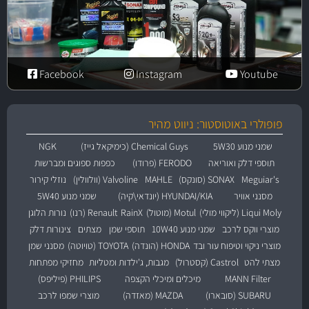
Facebook
Instagram
Youtube
פופולרי באוטוסטור: ניווט מהיר
שמני מנוע 5W30
Chemical Guys (כימיקאל גייז)
NGK
תוספי דלק ואוריאה
FERODO (פרודו)
כפפות ספוגים ומברשות
Meguiar's
SONAX (סונקס)
MAHLE
Valvoline (וולוולין)
נוזלי קירור
מסנני אוויר
HYUNDAI/KIA (יונדאי\קיה)
שמני מנוע 5W40
Liqui Moly (ליקווי מולי)
Motul (מוטול)
RainX
Renault (רנו)
נורות הלוגן
מוצרי ווקס לרכב
שמני מנוע 10W40
תוספי שמן
מצתים
צינורות דלק
מוצרי ניקוי וטיפוח עור ובד
HONDA (הונדה)
TOYOTA (טויוטה)
מסנני שמן
מצתי להט
Castrol (קסטרול)
מגבות, ג'ילדות ומטליות
מחזיקי מפתחות
MANN Filter
מיכלים ומיכלי הקצפה
PHILIPS (פיליפס)
SUBARU (סובארו)
MAZDA (מאזדה)
מוצרי שמפו לרכב