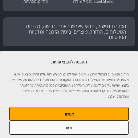
Steel Shield (סטיל שילד)
מחזיקי מפתחות
הצהרת נגישות, תנאי שימוש באתר ורכישה, מדניות
המשלוחים, החזרת מוצרים, ביטול הזמנה ומדניות
הפרטיות
הסכמה לקובצי עוגיות
מזהים אנונימיים וטכנולוגיות עוגיות מסייעות לנו ולנותני השירות שלנו להתאים באופן אישי
ולשפר את חוויית השימוש שלך באתר ובחנות המקוונת. אי הסכמה או ביטול הסכמה לשימוש
בקבצי עוגיות עלולים להשפיע לרעה על תכונות ופונקציות מסוימות באתר. בהחלטתך
להסכים לשימוש בקבצי עוגיות אתה מאשר לטכנולוגיות אלו לאסוף מידע מהמכשיר
טיפול לרכב עם אוטוסטור!
ומהדפדפן שלך.
אפשר
חסום
אוטוסטור - ספורט מוטורי, חלקי חילוף, אביזרים, שמנים, נוזלים, חומרי עבודה ומוצרי
טיפוח לרכב. התמונות להמחשה בלבד. ט.ל.ח. מבית
מ.ה אוטומדיה.