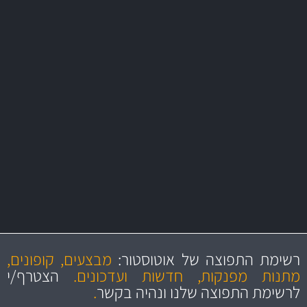
משלוח מהיר
באמצעות צ'יטה
משלוחים
יותר מ- 500 מסנני שמן, אוויר, דלק וקבינה
מחלקת המסננים שלנו עשירה וכוללת מסננים מקוריים ומסננים של MANN
ו- MAHLE גרמניה
מקצועיות
מחירים
הוגנים
ושירות מצויין
רשימת התפוצה של אוטוסטור:
מבצעים, קופונים,
והיצע מוצרים איכותי
מתנות מפנקות, חדשות ועדכונים.
הצטרף/י
לרשימת התפוצה שלנו ונהיה בקשר
.