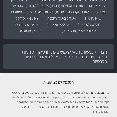
מוצרי ניקוי וטיפוח עור ובד
HONDA (הונדה)
TOYOTA (טויוטה)
מסנני שמן
מצתי להט
Castrol (קסטרול)
מגבות, ג'ילדות ומטליות
מחזיקי מפתחות
MANN Filter
מיכלים ומיכלי הקצפה
PHILIPS (פיליפס)
SUBARU (סובארו)
MAZDA (מאזדה)
מוצרי שמפו לרכב
Steel Shield (סטיל שילד)
מחזיקי מפתחות
הצהרת נגישות, תנאי שימוש באתר ורכישה, מדניות
המשלוחים, החזרת מוצרים, ביטול הזמנה ומדניות
הפרטיות
הסכמה לקובצי עוגיות
מזהים אנונימיים וטכנולוגיות עוגיות מסייעות לנו ולנותני השירות שלנו להתאים באופן אישי
ולשפר את חוויית השימוש שלך באתר ובחנות המקוונת. אי הסכמה או ביטול הסכמה לשימוש
בקבצי עוגיות עלולים להשפיע לרעה על תכונות ופונקציות מסוימות באתר. בהחלטתך
להסכים לשימוש בקבצי עוגיות אתה מאשר לטכנולוגיות אלו לאסוף מידע מהמכשיר
ומהדפדפן שלך.
טיפול לרכב עם אוטוסטור!