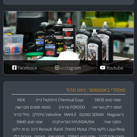
Facebook
Instagram
Youtube
פופולרי באוטוסטור: ניווט מהיר
שמני מנוע 5W30
Chemical Guys (כימיקאל גייז)
NGK
תוספי דלק ואוריאה
FERODO (פרודו)
כפפות ספוגים ומברשות
Meguiar's
SONAX (סונקס)
MAHLE
Valvoline (וולוולין)
נוזלי קירור
מסנני אוויר
HYUNDAI/KIA (יונדאי\קיה)
שמני מנוע 5W40
Liqui Moly (ליקווי מולי)
Motul (מוטול)
RainX
Renault (רנו)
נורות הלוגן
מוצרי ווקס לרכב
שמני מנוע 10W40
תוספי שמן
מצתים
צינורות דלק