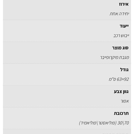
אירוז
יחידה אחת
ייעוד
ייבוש רכב
סוג מוצר
מגבת מיקרופייבר
גודל
92×63 ס"מ
גוון צבע
אפור
תרכובת
70\30 (פוליאסטר\פוליאמיד)