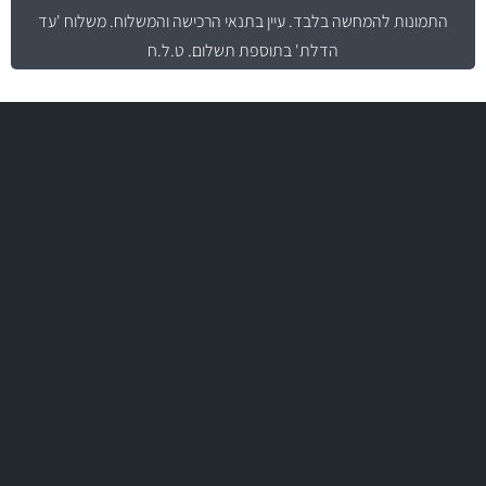
התמונות להמחשה בלבד.
עיין בתנאי הרכישה והמשלוח
. משלוח 'עד
הדלת' בתוספת תשלום. ט.ל.ח
משלוח מהיר
באמצעות צ'יטה
משלוחים
יותר מ- 500 מסנני שמן, אוויר, דלק וקבינה
מחלקת המסננים שלנו עשירה וכוללת מסננים מקוריים ומסננים של MANN
ו- MAHLE גרמניה