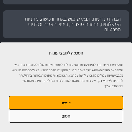
הצהרת נגישות, תנאי שימוש באתר ורכישה, מדניות
המשלוחים, החזרת מוצרים, ביטול הזמנה ומדניות
הפרטיות
הסכמה לקובצי עוגיות
מזהים אנונימיים וטכנולוגיות עוגיות מסייעות לנו ולנותני השירות שלנו להתאים באופן אישי
ולשפר את חוויית השימוש שלך באתר ובחנות המקוונת. אי הסכמה או ביטול הסכמה לשימוש
בקבצי עוגיות עלולים להשפיע לרעה על תכונות ופונקציות מסוימות באתר. בהחלטתך
להסכים לשימוש בקבצי עוגיות אתה מאשר לטכנולוגיות אלו לאסוף מידע מהמכשיר
ומהדפדפן שלך.
טיפול לרכב עם אוטוסטור!
אפשר
חסום
אוטוסטור - ספורט מוטורי, חלקי חילוף, אביזרים, שמנים, נוזלים, חומרי עבודה ומוצרי
טיפוח לרכב. התמונות להמחשה בלבד. ט.ל.ח. מבית
מ.ה אוטומדיה.