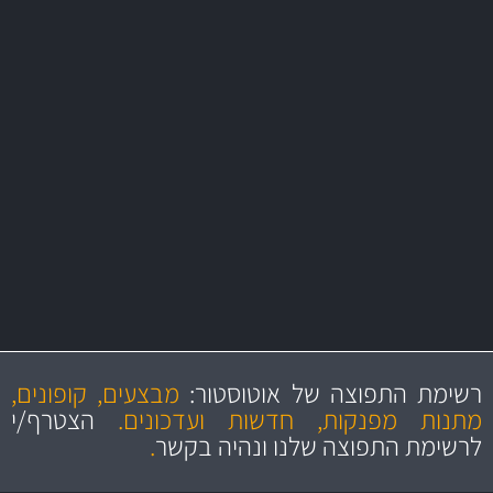
משלוח מהיר
באמצעות צ'יטה
משלוחים
יותר מ- 500 מסנני שמן, אוויר, דלק וקבינה
מחלקת המסננים שלנו עשירה וכוללת מסננים מקוריים ומסננים של MANN
ו- MAHLE גרמניה
מקצועיות
מחירים
הוגנים
ושירות מצויין
רשימת התפוצה של אוטוסטור:
מבצעים, קופונים,
והיצע מוצרים איכותי
מתנות מפנקות, חדשות ועדכונים.
הצטרף/י
לרשימת התפוצה שלנו ונהיה בקשר
.