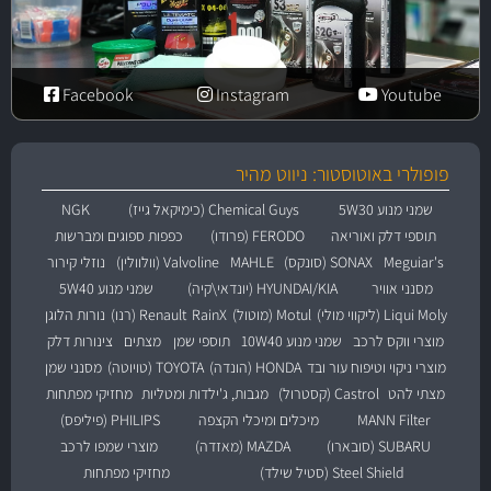
Facebook
Instagram
Youtube
פופולרי באוטוסטור: ניווט מהיר
שמני מנוע 5W30
Chemical Guys (כימיקאל גייז)
NGK
תוספי דלק ואוריאה
FERODO (פרודו)
כפפות ספוגים ומברשות
Meguiar's
SONAX (סונקס)
MAHLE
Valvoline (וולוולין)
נוזלי קירור
מסנני אוויר
HYUNDAI/KIA (יונדאי\קיה)
שמני מנוע 5W40
Liqui Moly (ליקווי מולי)
Motul (מוטול)
RainX
Renault (רנו)
נורות הלוגן
מוצרי ווקס לרכב
שמני מנוע 10W40
תוספי שמן
מצתים
צינורות דלק
מוצרי ניקוי וטיפוח עור ובד
HONDA (הונדה)
TOYOTA (טויוטה)
מסנני שמן
מצתי להט
Castrol (קסטרול)
מגבות, ג'ילדות ומטליות
מחזיקי מפתחות
MANN Filter
מיכלים ומיכלי הקצפה
PHILIPS (פיליפס)
SUBARU (סובארו)
MAZDA (מאזדה)
מוצרי שמפו לרכב
Steel Shield (סטיל שילד)
מחזיקי מפתחות