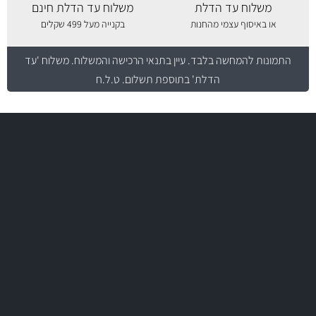
משלוח עד הדלת
משלוח עד הדלת חינם
או באיסוף עצמי מהחנות
בקנייה מעל 499 שקלים
התמונות להמחשה בלבד.
עיין בתנאי הרכישה והמשלוח
. משלוח 'עד
הדלת' בתוספת תשלום. ט.ל.ח
משלוח מהיר
באמצעות צ'יטה
משלוחים
יותר מ- 500 מסנני שמן, אוויר, דלק וקבינה
מחלקת המסננים שלנו עשירה וכוללת מסננים מקוריים ומסננים של MANN