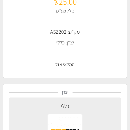
₪
25.00
כולל מע''מ
מק"ט: ASZ202
יצרן:
כללי
המלאי אזל
יצרן
כללי