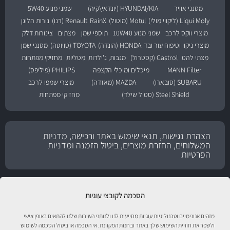
מסנני אוויר
HYUNDAI/KIA (יונדאי\קיה)
שמני מנוע 5W40
Liqui Moly (ליקווי מולי)
Motul (מוטול)
RainX
Renault (רנו)
נורות הלוגן
מוצרי ווקס לרכב
שמני מנוע 10W40
תוספי שמן
מצתים
צינורות דלק
מוצרי ניקוי וטיפוח עור ובד
HONDA (הונדה)
TOYOTA (טויוטה)
מסנני שמן
מצתי להט
Castrol (קסטרול)
מגבות, ג'ילדות ומטליות
מחזיקי מפתחות
MANN Filter
מיכלים ומיכלי הקצפה
PHILIPS (פיליפס)
SUBARU (סובארו)
MAZDA (מאזדה)
מוצרי שמפו לרכב
Steel Shield (סטיל שילד)
מחזיקי מפתחות
הצהרת נגישות, תנאי שימוש באתר ורכישה, מדניות
המשלוחים, החזרת מוצרים, ביטול הזמנה ומדניות
הפרטיות
הסכמה לקובצי עוגיות
מזהים אנונימיים וטכנולוגיות עוגיות מסייעות לנו ולנותני השירות שלנו להתאים באופן אישי
ולשפר את חוויית השימוש שלך באתר ובחנות המקוונת. אי הסכמה או ביטול הסכמה לשימוש