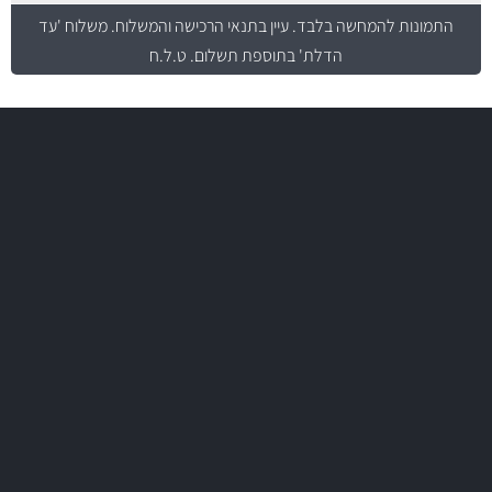
התמונות להמחשה בלבד.
עיין בתנאי הרכישה והמשלוח
. משלוח 'עד
הדלת' בתוספת תשלום. ט.ל.ח
משלוח מהיר
באמצעות צ'יטה
משלוחים
יותר מ- 500 מסנני שמן, אוויר, דלק וקבינה
מחלקת המסננים שלנו עשירה וכוללת מסננים מקוריים ומסננים של MANN
ו- MAHLE גרמניה