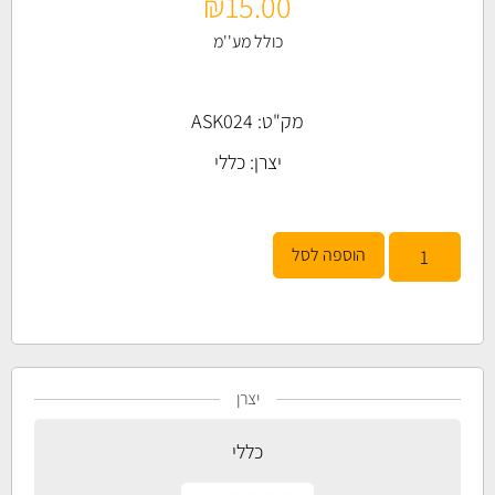
₪
15.00
כולל מע''מ
מק"ט: ASK024
יצרן:
כללי
הוספה לסל
יצרן
כללי