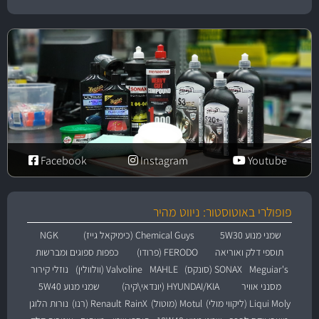
Facebook
Instagram
Youtube
פופולרי באוטוסטור: ניווט מהיר
שמני מנוע 5W30
Chemical Guys (כימיקאל גייז)
NGK
תוספי דלק ואוריאה
FERODO (פרודו)
כפפות ספוגים ומברשות
Meguiar's
SONAX (סונקס)
MAHLE
Valvoline (וולוולין)
נוזלי קירור
מסנני אוויר
HYUNDAI/KIA (יונדאי\קיה)
שמני מנוע 5W40
Liqui Moly (ליקווי מולי)
Motul (מוטול)
RainX
Renault (רנו)
נורות הלוגן