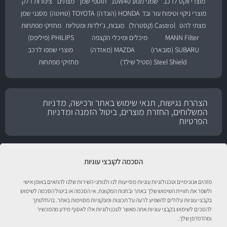
מוצרי ווקס לרכב
שמני מנוע 10W40
תוספי שמן
מצתים
צינורות דלק
מוצרי ניקוי וטיפוח עור ובד
HONDA (הונדה)
TOYOTA (טויוטה)
מסנני שמן
מצתי להט
Castrol (קסטרול)
מגבות, ג'ילדות ומטליות
מחזיקי מפתחות
MANN Filter
מיכלים ומיכלי הקצפה
PHILIPS (פיליפס)
SUBARU (סובארו)
MAZDA (מאזדה)
מוצרי שמפו לרכב
Steel Shield (סטיל שילד)
מחזיקי מפתחות
הצהרת נגישות, תנאי שימוש באתר ורכישה, מדניות
המשלוחים, החזרת מוצרים, ביטול הזמנה ומדניות
הפרטיות
הסכמה לקובצי עוגיות
מזהים אנונימיים וטכנולוגיות עוגיות מסייעות לנו ולנותני השירות שלנו להתאים באופן אישי
ולשפר את חוויית השימוש שלך באתר ובחנות המקוונת. אי הסכמה או ביטול הסכמה לשימוש
בקבצי עוגיות עלולים להשפיע לרעה על תכונות ופונקציות מסוימות באתר. בהחלטתך
להסכים לשימוש בקבצי עוגיות אתה מאשר לטכנולוגיות אלו לאסוף מידע מהמכשיר
טיפול לרכב עם אוטוסטור!
ומהדפדפן שלך.