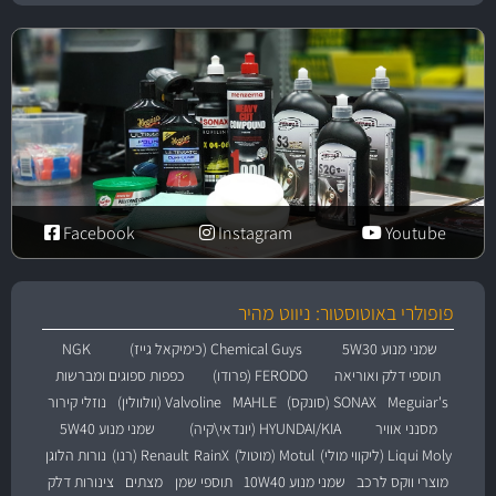
Facebook
Instagram
Youtube
פופולרי באוטוסטור: ניווט מהיר
שמני מנוע 5W30
Chemical Guys (כימיקאל גייז)
NGK
תוספי דלק ואוריאה
FERODO (פרודו)
כפפות ספוגים ומברשות
Meguiar's
SONAX (סונקס)
MAHLE
Valvoline (וולוולין)
נוזלי קירור
מסנני אוויר
HYUNDAI/KIA (יונדאי\קיה)
שמני מנוע 5W40
Liqui Moly (ליקווי מולי)
Motul (מוטול)
RainX
Renault (רנו)
נורות הלוגן
מוצרי ווקס לרכב
שמני מנוע 10W40
תוספי שמן
מצתים
צינורות דלק