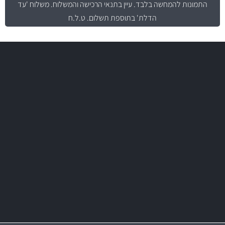
התמונות להמחשה בלבד.
עיין בתנאי הרכישה והמשלוח
. משלוח 'עד
הדלת' בתוספת תשלום. ט.ל.ח
משלוח מהיר
באמצעות צ'יטה
משלוחים
יותר מ- 500 מסנני שמן, אוויר, דלק וקבינה
מחלקת המסננים שלנו עשירה וכוללת מסננים מקוריים ומסננים של MANN
ו- MAHLE גרמניה
מקצועיות
מחירים