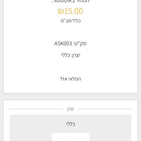
המחיר באוטוסטור:
₪
15.00
כולל מע''מ
מק"ט: ASK003
יצרן:
כללי
המלאי אזל
יצרן
כללי