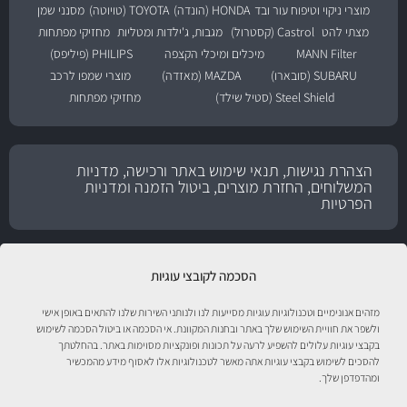
מוצרי ניקוי וטיפוח עור ובד
HONDA (הונדה)
TOYOTA (טויוטה)
מסנני שמן
מצתי להט
Castrol (קסטרול)
מגבות, ג'ילדות ומטליות
מחזיקי מפתחות
MANN Filter
מיכלים ומיכלי הקצפה
PHILIPS (פיליפס)
SUBARU (סובארו)
MAZDA (מאזדה)
מוצרי שמפו לרכב
Steel Shield (סטיל שילד)
מחזיקי מפתחות
הצהרת נגישות, תנאי שימוש באתר ורכישה, מדניות
המשלוחים, החזרת מוצרים, ביטול הזמנה ומדניות
הפרטיות
הסכמה לקובצי עוגיות
מזהים אנונימיים וטכנולוגיות עוגיות מסייעות לנו ולנותני השירות שלנו להתאים באופן אישי
ולשפר את חוויית השימוש שלך באתר ובחנות המקוונת. אי הסכמה או ביטול הסכמה לשימוש
בקבצי עוגיות עלולים להשפיע לרעה על תכונות ופונקציות מסוימות באתר. בהחלטתך
להסכים לשימוש בקבצי עוגיות אתה מאשר לטכנולוגיות אלו לאסוף מידע מהמכשיר
ומהדפדפן שלך.
טיפול לרכב עם אוטוסטור!