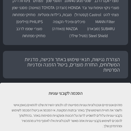
מוצרי ווקס לרכב
שמני מנוע 10W40
תוספי שמן
מצתים
צינורות דלק
מוצרי ניקוי וטיפוח עור ובד
HONDA (הונדה)
TOYOTA (טויוטה)
מסנני שמן
מצתי להט
Castrol (קסטרול)
מגבות, ג'ילדות ומטליות
מחזיקי מפתחות
MANN Filter
מיכלים ומיכלי הקצפה
PHILIPS (פיליפס)
SUBARU (סובארו)
MAZDA (מאזדה)
מוצרי שמפו לרכב
Steel Shield (סטיל שילד)
מחזיקי מפתחות
הצהרת נגישות, תנאי שימוש באתר ורכישה, מדניות
המשלוחים, החזרת מוצרים, ביטול הזמנה ומדניות
הפרטיות
הסכמה לקובצי עוגיות
מזהים אנונימיים וטכנולוגיות עוגיות מסייעות לנו ולנותני השירות שלנו להתאים באופן אישי
ולשפר את חוויית השימוש שלך באתר ובחנות המקוונת. אי הסכמה או ביטול הסכמה לשימוש
בקבצי עוגיות עלולים להשפיע לרעה על תכונות ופונקציות מסוימות באתר. בהחלטתך
להסכים לשימוש בקבצי עוגיות אתה מאשר לטכנולוגיות אלו לאסוף מידע מהמכשיר
טיפול לרכב עם אוטוסטור!
ומהדפדפן שלך.