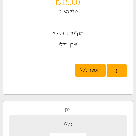
₪
15.00
כולל מע''מ
מק"ט: ASK020
יצרן:
כללי
הוספה לסל
יצרן
כללי