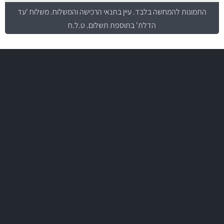
התמונות להמחשה בלבד.
עיין בתנאי הרכישה והמשלוח
. משלוח 'עד
הדלת' בתוספת תשלום. ט.ל.ח
משלוח מהיר
באמצעות צ'יטה
משלוחים