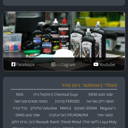
Facebook
Instagram
Youtube
פופולרי באוטוסטור: ניווט מהיר
שמני מנוע 5W30
Chemical Guys (כימיקאל גייז)
NGK
תוספי דלק ואוריאה
FERODO (פרודו)
כפפות ספוגים ומברשות
Meguiar's
SONAX (סונקס)
MAHLE
Valvoline (וולוולין)
נוזלי קירור
מסנני אוויר
HYUNDAI/KIA (יונדאי\קיה)
שמני מנוע 5W40
Liqui Moly (ליקווי מולי)
Motul (מוטול)
RainX
Renault (רנו)
נורות הלוגן