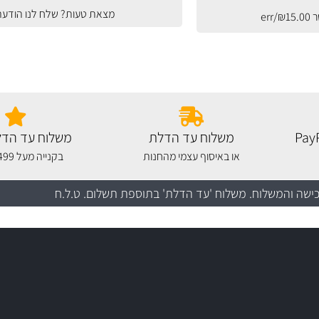
מצאת טעות? שלח לנו הודעה
ר
15.00
₪
/err
משלוח עד הדלת
משלוח עד הדל
או באיסוף עצמי מהחנות
בקנייה מעל 499 שקלים
כישה והמשלוח
. משלוח 'עד הדלת' בתוספת תשלום. ט.ל.ח