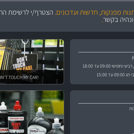
מקצועיות
ושירות מצויין
תנות מפנקות, חדשות ועדכונים.
הצטרף/י לרשימת התפ
והי
ונהיה בקשר
.
וחמישי 09:00 עד 18:00
 עד 15:00
!DON'T TOUCH MY CAR
ות