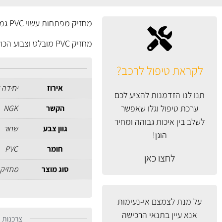
מחזיק מפתחות עשוי PVC גמיש בעיצוב צמד מצתים.
מחזיק PVC מובלט וצבוע הכולל שרשרת מתכת קצרה ולולאה חזקה.
לקראת טיפול לרכב?
אירוז
יחידה 
תנו לנו הזדמנות להציע לכם
ערכת טיפול וגלו שאפשר
הקשר
NGK
לשלב בין איכות גבוהה ומחיר
גוון צבע
שחור
הוגן!
חומר
PVC
לחצו כאן
סוג מוצר
מחזיק מ
על מנת לצמצם אי-נעימות
אנא עיין
בתנאי הרכישה
צרכנות נ