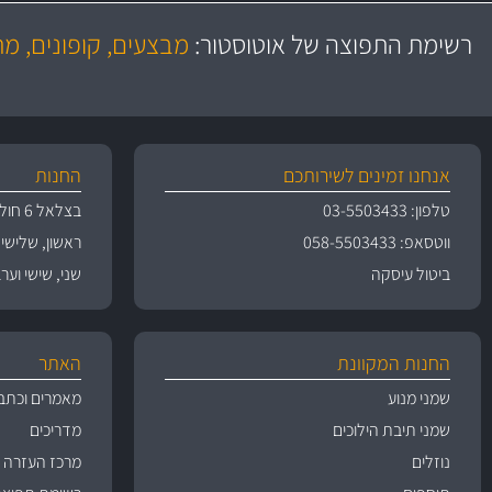
משלוח מהיר
באמצעות צ'יטה
רשימת התפוצה של אוטוסטור:
מבצעים, קופונים, מ
משלוחים
אנחנו זמינים לשירותכם
החנות
טלפון: 03-5503433
בצלאל 6 חולון
ווטסאפ: 058-5503433
ראשון, שלישי, רביעי 
ביטול עיסקה
שני, שישי וערבי חג 09:00
החנות המקוונת
האתר
שמני מנוע
מאמרים וכתב
שמני תיבת הילוכים
מדריכים
נוזלים
מרכז העזרה