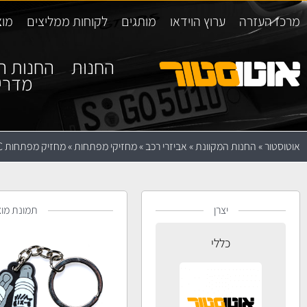
מרכז העזרה
ערוץ הוידאו
מותגים
לקוחות ממליצים
מוצ
החנות
החנות ה
מדרי
אוטוסטור
»
החנות המקוונת
»
אביזרי רכב
»
מחזיקי מפתחות
»
מחזיק מפתחות PVC בעיצוב Spark Plus
יצרן
תמונת מוצ
כללי