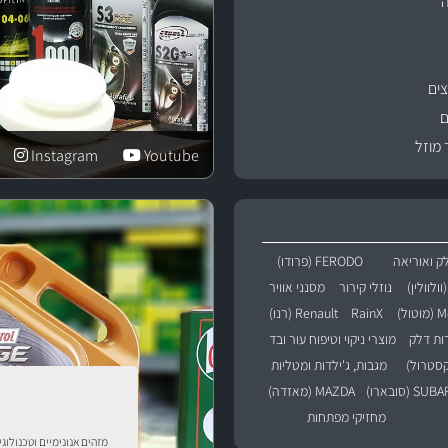
ים
ם
 מוזל
Instagram
Youtube
ק ואוריאה
FERODO (פרודו)
נוזלי קירור
מסנני אוויר
טול)
RainX
Renault (רנו)
רות דלק
מוצרי ניקוי וטיפוח עור ובד
מגבות, ג'ילדות ומטליות
SU (סובארו)
MAZDA (מאזדה)
מחזיקי מפתחות
מזהים אנונימיים וטכנולוג