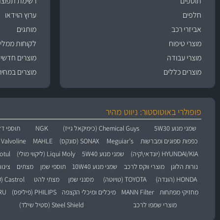
תוספים
רשימת תפוצה
חלפים
ערוץ הוידאו
אביזרי רכב
מותגים
מוצרי טיפוח
לקוחות ממליצ
מוצרי עבודה
מוצרים חדשי
מוצרים כללים
מוצרים במחיר
פופולרי באוטוסטור: ניווט מהיר
שמני מנוע 5W30
Chemical Guys (כימיקאל גייז)
NGK
תוספי דל
כפפות ספוגים ומברשות
Meguiar's
SONAX (סונקס)
MAHLE
Valvoline (וולוולין)
HYUNDAI/KIA (יונדאי\קיה)
שמני מנוע 5W40
Liqui Moly (ליקווי מולי)
Motul (מו
נורות הלוגן
מוצרי ווקס לרכב
שמני מנוע 10W40
תוספי שמן
מצתים
צינו
HONDA (הונדה)
TOYOTA (טויוטה)
מסנני שמן
מצתי להט
Castrol (קסטרול)
מחזיקי מפתחות
MANN Filter
מיכלים ומיכלי הקצפה
PHILIPS (פיליפס)
BARU
מוצרי שמפו לרכב
Steel Shield (סטיל שילד)