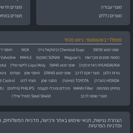
מוצרי עבודה
מוצרים חדשי
מוצרים כללים
מוצרים במחיר
פופולרי באוטוסטור: ניווט מהיר
שמני מנוע 5W30
Chemical Guys (כימיקאל גייז)
NGK
תוספי דל
כפפות ספוגים ומברשות
Meguiar's
SONAX (סונקס)
MAHLE
Valvoline (וולוולין)
HYUNDAI/KIA (יונדאי\קיה)
שמני מנוע 5W40
Liqui Moly (ליקווי מולי)
Motul (מו
נורות הלוגן
מוצרי ווקס לרכב
שמני מנוע 10W40
תוספי שמן
מצתים
צינו
HONDA (הונדה)
TOYOTA (טויוטה)
מסנני שמן
מצתי להט
Castrol (קסטרול)
מחזיקי מפתחות
MANN Filter
מיכלים ומיכלי הקצפה
PHILIPS (פיליפס)
BARU
מוצרי שמפו לרכב
Steel Shield (סטיל שילד)
הצהרת נגישות, תנאי שימוש באתר ורכישה, מדניות המשלוחים, ה
ומדניות הפרטיות