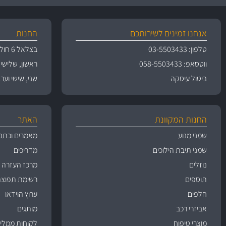
אנחנו זמינים לשירותכם
החנות
טלפון: 03-5503433
בצלאל 6 חולון
ווטסאפ: 058-5503433
ראשון, שלישי, רביעי 
ביטול עיסקה
שני, שישי וערבי חג 09:00
החנות המקוונת
האתר
שמני מנוע
מאמרים וכתב
שמני תיבת הילוכים
מדריכים
נוזלים
מרכז העזרה
תוספים
רשימת תפוצה
חלפים
ערוץ הוידאו
אביזרי רכב
מותגים
מוצרי טיפוח
לקוחות ממליצ