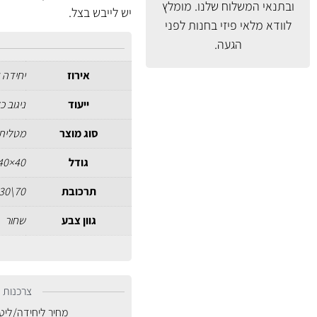
ובתנאי המשלוח
שלנו. מומלץ
יש לייבש בצל.
לוודא מלאי פיזי בחנות לפני
הגעה.
אירוז
יחידה 
ייעוד
ניגוב כ
סוג מוצר
מטלית 
גודל
40×40 ס"מ
תרכובת
70\30 (פוליאסטר\פוליאמיד)
גוון צבע
שחור
צרכנות נ
מחיר ליחידה/ליט