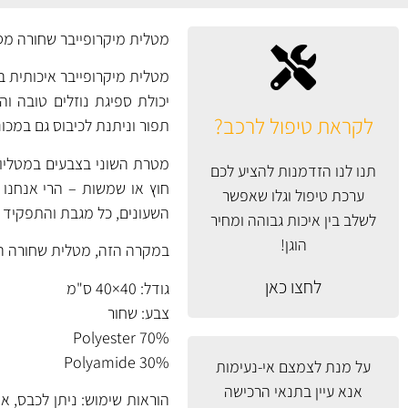
מטלית מיקרופייבר שחורה מסדרת Workhorse האיכותית של uys
מטלית מיקרופייבר איכותית ב
לקראת טיפול לרכב?
תפור וניתנת לכיבוס גם במכו
תנו לנו הזדמנות להציע לכם
חוץ או שמשות – הרי אנחנו 
ערכת טיפול וגלו שאפשר
השעונים, כל מגבת והתפקיד 
לשלב בין איכות גבוהה ומחיר
הוגן!
במקרה הזה, מטלית שחורה היכ
לחצו כאן
גודל: 40×40 ס"מ
צבע: שחור
70% Polyester
30% Polyamide
על מנת לצמצם אי-נעימות
אנא עיין
בתנאי הרכישה
הוראות שימוש: ניתן לכבס, אך