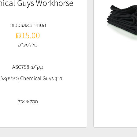
ical Guys Workhorse
המחיר באוטוסטור:
₪
15.00
כולל מע''מ
מק"ט: ASC758
יצרן:
Chemical Guys (כימיקאל גייז)
המלאי אזל