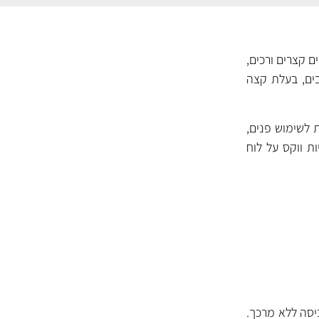
 קצרים ורכים,
וחד. ה- Workhorse אינה מותירה סיבים, בעלת קצה
טלית המיועדת לשימוש פנים,
ת ווקס על לוח
ביסה ללא מרכך.