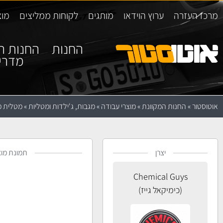
מרכז העזרה
ערוץ הוידאו
מותגים
לקוחות ממליצים
מוצ
החנות
החנות ה
מדרי
אוטוסטור
»
החנות המקוונת
»
מוצרי עבודה
»
מגבות, ג'ילדות ומטליות
»
מטלית מיקרופייב
יצרן
תמונת מוצ
Chemical Guys
(כימיקאל גייז)