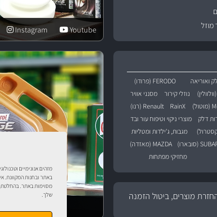
ם
 מוזל
Instagram
Youtube
ק ואוריאה
FERODO (פרודו)
נוזלי קירור
מסנני אוויר
טול)
RainX
Renault (רנו)
רות דלק
מוצרי ניקוי וטיפוח עור ובד
מגבות, ג'ילדות ומטליות
SU (סובארו)
MAZDA (מאזדה)
מחזיקי מפתחות
מזהים אנונימיים וטכנולוג
באתר ובחנות המקוונת. אי
מסוימות באתר. בהחלטתך 
חזרת מוצרים, ביטול הזמנה
שלך.
טיפול לרכב עם אוטוסטו