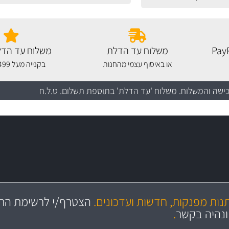
משלוח עד הדלת
משלוח עד הדל
או באיסוף עצמי מהחנות
בקנייה מעל 499 שקלים
כישה והמשלוח
. משלוח 'עד הדלת' בתוספת תשלום. ט.ל.ח
מקצועיות
יותר מ- 400 מוצרי טיפוח לרכב
מחלקת המסננים שלנו עשירה וכוללת מסננים מקוריים ומסננים של MANN ו- MAHLE
ושירות מצויין
בקרו במחלקת מוצרי טיפוח 
תנות מפנקות, חדשות ועדכונים.
הצטרף/י לרשימת התפ
ניה
והי
ונהיה בקשר
.