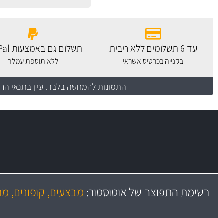
עד 6 תשלומים ללא ריבית
תשלום גם באמצעות PayPal
בקנייה בכרטיס אשראי
ללא תוספת עמלה
התמונות להמחשה בלבד.
עיין בתנאי הר
משלוח מהיר
יותר מ- 500 מסנני שמן, אוויר, דלק וקבינה
כותיות במחיר
באמצעות צ'יטה
רשימת התפוצה של אוטוסטור:
מבצעים, קופונים, מ
משלוחים
גרמ